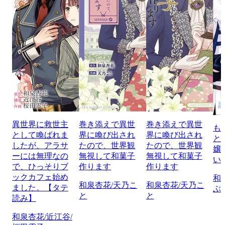
異世界に救世主
巻き添えで異世
巻き添えで異世
も
として喚ばれま
界に喚び出され
界に喚び出され
と
したが、アラサ
たので、世界観
たので、世界観
嬢
ーには無理なの
無視して和菓子
無視して和菓子
い
で、ひっそりブ
作ります
作ります
ックカフェ始め
和
和泉杏花/天乃こ
和泉杏花/天乃こ
ました。【タテ
ぶ
と
と
読み】
和泉杏花/近江谷/