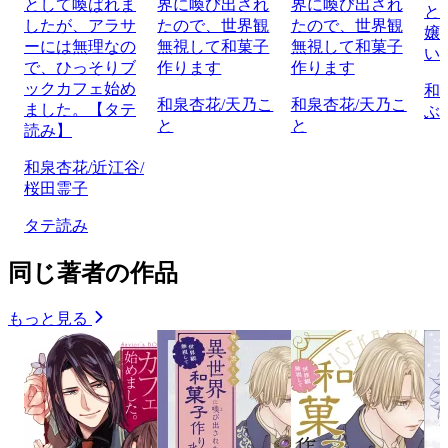
として喚ばれま
界に喚び出され
界に喚び出され
と
したが、アラサ
たので、世界観
たので、世界観
嬢
ーには無理なの
無視して和菓子
無視して和菓子
い
で、ひっそりブ
作ります
作ります
ックカフェ始め
和
和泉杏花/天乃こ
和泉杏花/天乃こ
ました。【タテ
ぶ
と
と
読み】
和泉杏花/近江谷/
桜田霊子
タテ読み
同じ著者の作品
もっと見る