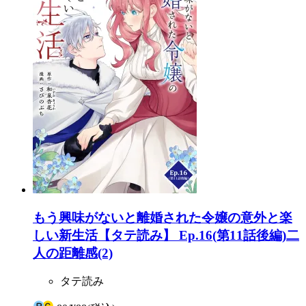
もう興味がないと離婚された令嬢の意外と楽
しい新生活【タテ読み】 Ep.16(第11話後編)二
人の距離感(2)
タテ読み