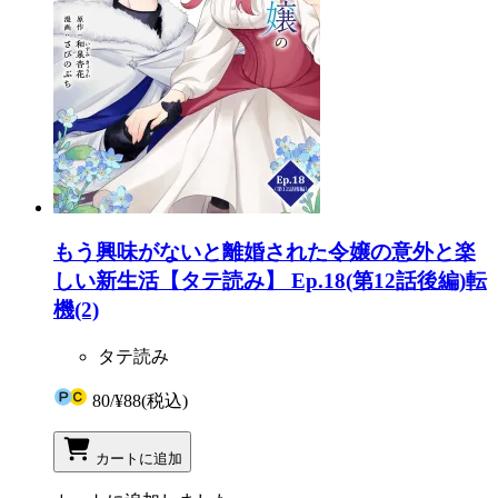
もう興味がないと離婚された令嬢の意外と楽
しい新生活【タテ読み】 Ep.18(第12話後編)転
機(2)
タテ読み
80
/
¥88
(税込)
カートに追加