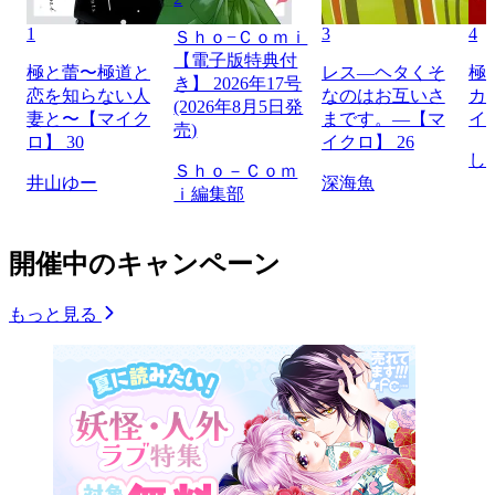
1
3
4
Ｓｈｏ−Ｃｏｍｉ
【電子版特典付
極と蕾〜極道と
レス―ヘタくそ
極
き】 2026年17号
恋を知らない人
なのはお互いさ
カ
(2026年8月5日発
妻と〜【マイク
まです。―【マ
イ
売)
ロ】 30
イクロ】 26
し
Ｓｈｏ－Ｃｏｍ
井山ゆー
深海魚
ｉ編集部
開催中のキャンペーン
もっと見る