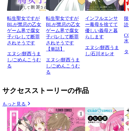
転生聖女ですが
転生聖女ですが
インフルエンサ
限
BLが禁忌の乙女
BLが禁忌の乙女
ー毒母を捨てて
読
ゲーム界で腐女
ゲーム界で腐女
優しい義母と暮
CO
子バレして断罪
子バレして断罪
らします
水
されそうです
されそうです
エヌシ/餅西うま
【単話】
タ
エヌシ/餅西うま
し/石川オレオ
し/ごめんこうむ
エヌシ/餅西うま
る
し/ごめんこうむ
る
サクセスストーリーの作品
もっと見る