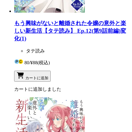
もう興味がないと離婚された令嬢の意外と楽
しい新生活【タテ読み】 Ep.12(第9話前編)変
化(1)
タテ読み
80
/
¥88
(税込)
カートに追加
カートに追加しました