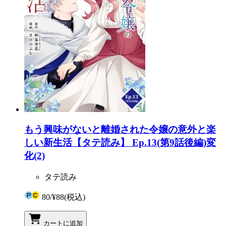
もう興味がないと離婚された令嬢の意外と楽
しい新生活【タテ読み】 Ep.13(第9話後編)変
化(2)
タテ読み
80
/
¥88
(税込)
カートに追加