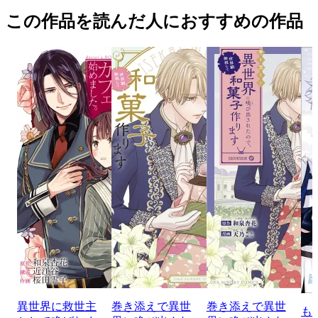
この作品を読んだ人におすすめの作品
異世界に救世主
巻き添えで異世
巻き添えで異世
も