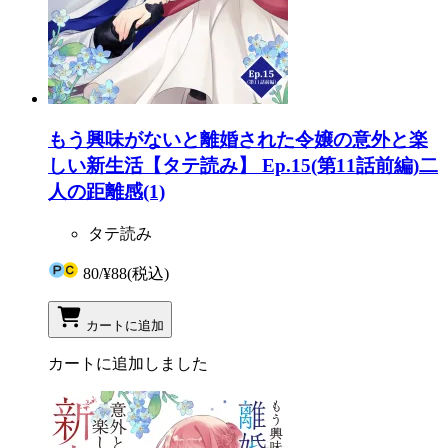
もう興味がないと離婚された令嬢の意外と楽
しい新生活【タテ読み】 Ep.15(第11話前編)二
人の距離感(1)
タテ読み
80
/
¥88
(税込)
カートに追加
カートに追加しました