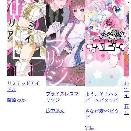
リミテッドアイ
1
ドル
で
プライスレスマ
ようこそ！ハッ
イ
リッジ
藤原ゆか
ピーベビタッピ
石
広中あん
さなだ麦/ベビタ
し
ピ
完結