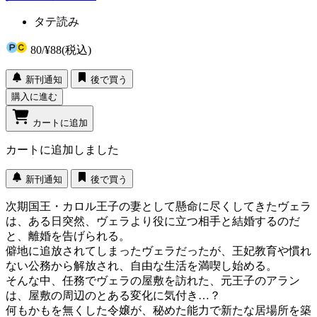
タテ読み
80
/
¥88
(税込)
新刊通知
後で買う
購入に進む
カートに追加
カートに追加しました
新刊通知
後で買う
次期国王・カロル王子の妻として懸命に尽くしてきたヴェラ
は、ある日突然、ヴェラより役に立つ相手と結婚するのだ
と、離婚を告げられる。
僻地に追放されてしまったヴェラだったが、王妃教育や慣れ
ない公務から解放され、自由な生活を満喫し始める。
そんな中、任務でヴェラの屋敷を訪れた、元王子のアラン
は、屋敷の周辺のとある変化に気付き…？
何もかもを無くした令嬢が、秘めた能力で新たな居場所を築