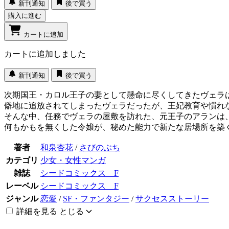
新刊通知
後で買う
購入に進む
カートに追加
カートに追加しました
新刊通知
後で買う
次期国王・カロル王子の妻として懸命に尽くしてきたヴェラ
僻地に追放されてしまったヴェラだったが、王妃教育や慣れ
そんな中、任務でヴェラの屋敷を訪れた、元王子のアランは
何もかもを無くした令嬢が、秘めた能力で新たな居場所を築
著者
和泉杏花
/
さびのぶち
カテゴリ
少女・女性マンガ
雑誌
シードコミックス F
レーベル
シードコミックス F
ジャンル
恋愛
/
SF・ファンタジー
/
サクセスストーリー
詳細を見る
とじる