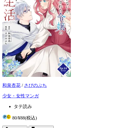
和泉杏花
/
さびのぶち
少女・女性マンガ
タテ読み
80
/
¥88
(税込)