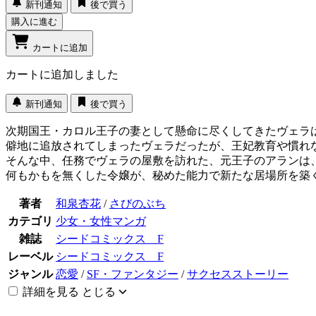
新刊通知
後で買う
購入に進む
カートに追加
カートに追加しました
新刊通知
後で買う
次期国王・カロル王子の妻として懸命に尽くしてきたヴェラ
僻地に追放されてしまったヴェラだったが、王妃教育や慣れ
そんな中、任務でヴェラの屋敷を訪れた、元王子のアランは
何もかもを無くした令嬢が、秘めた能力で新たな居場所を築
著者
和泉杏花
/
さびのぶち
カテゴリ
少女・女性マンガ
雑誌
シードコミックス F
レーベル
シードコミックス F
ジャンル
恋愛
/
SF・ファンタジー
/
サクセスストーリー
詳細を見る
とじる