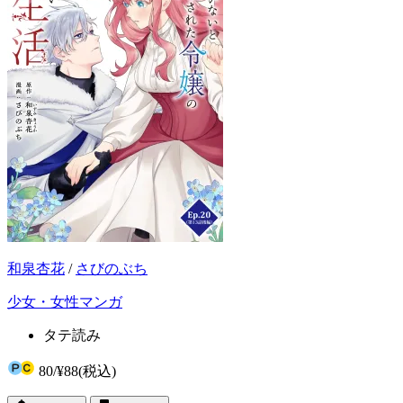
和泉杏花
/
さびのぶち
少女・女性マンガ
タテ読み
80
/
¥88
(税込)