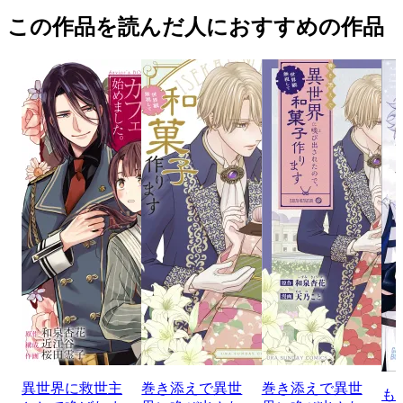
この作品を読んだ人におすすめの作品
異世界に救世主
巻き添えで異世
巻き添えで異世
も