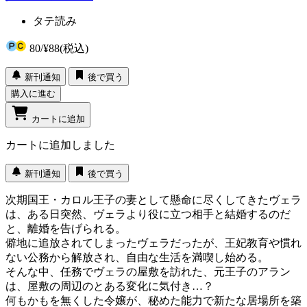
タテ読み
80
/
¥88
(税込)
新刊通知
後で買う
購入に進む
カートに追加
カートに追加しました
新刊通知
後で買う
次期国王・カロル王子の妻として懸命に尽くしてきたヴェラ
は、ある日突然、ヴェラより役に立つ相手と結婚するのだ
と、離婚を告げられる。
僻地に追放されてしまったヴェラだったが、王妃教育や慣れ
ない公務から解放され、自由な生活を満喫し始める。
そんな中、任務でヴェラの屋敷を訪れた、元王子のアラン
は、屋敷の周辺のとある変化に気付き…？
何もかもを無くした令嬢が、秘めた能力で新たな居場所を築