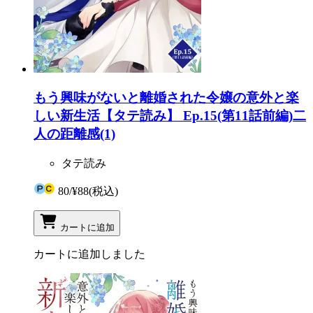
もう興味がないと離婚された令嬢の意外と楽
しい新生活【タテ読み】 Ep.15(第11話前編)二
人の距離感(1)
タテ読み
80
/
¥88
(税込)
カートに追加
カートに追加しました