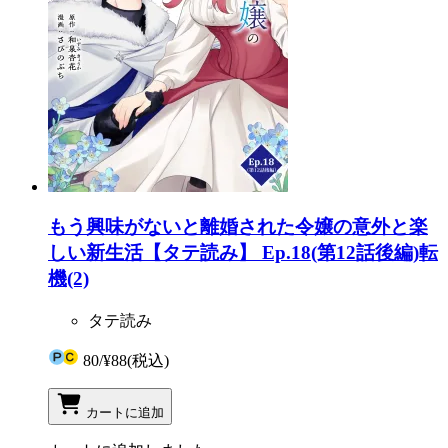
もう興味がないと離婚された令嬢の意外と楽
しい新生活【タテ読み】 Ep.18(第12話後編)転
機(2)
タテ読み
80
/
¥88
(税込)
カートに追加