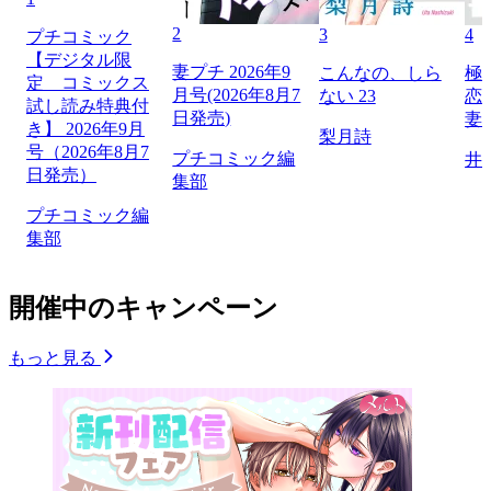
2
3
4
プチコミック
【デジタル限
妻プチ 2026年9
こんなの、しら
極
定 コミックス
月号(2026年8月7
ない 23
恋
試し読み特典付
日発売)
妻
き】 2026年9月
梨月詩
号（2026年8月7
プチコミック編
井
日発売）
集部
プチコミック編
集部
開催中のキャンペーン
もっと見る