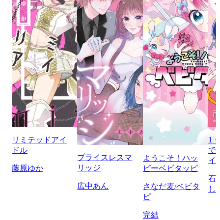
リミテッドアイ
1
ドル
で
プライスレスマ
ようこそ！ハッ
イ
リッジ
藤原ゆか
ピーベビタッピ
石
広中あん
さなだ麦/ベビタ
し
ピ
完結