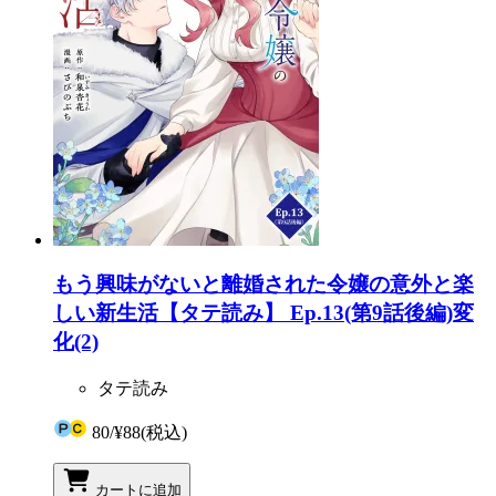
もう興味がないと離婚された令嬢の意外と楽
しい新生活【タテ読み】 Ep.13(第9話後編)変
化(2)
タテ読み
80
/
¥88
(税込)
カートに追加