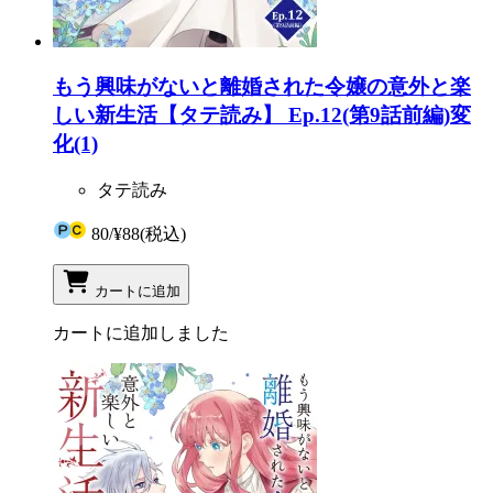
もう興味がないと離婚された令嬢の意外と楽
しい新生活【タテ読み】 Ep.12(第9話前編)変
化(1)
タテ読み
80
/
¥88
(税込)
カートに追加
カートに追加しました