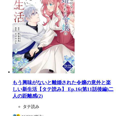
もう興味がないと離婚された令嬢の意外と楽
しい新生活【タテ読み】 Ep.16(第11話後編)二
人の距離感(2)
タテ読み