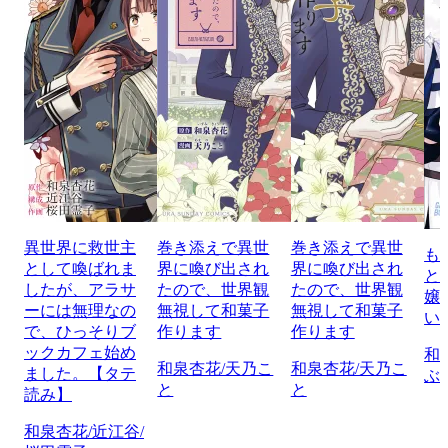
異世界に救世主
巻き添えで異世
巻き添えで異世
も
として喚ばれま
界に喚び出され
界に喚び出され
と
したが、アラサ
たので、世界観
たので、世界観
嬢
ーには無理なの
無視して和菓子
無視して和菓子
い
で、ひっそりブ
作ります
作ります
ックカフェ始め
和
和泉杏花/天乃こ
和泉杏花/天乃こ
ました。【タテ
ぶ
と
と
読み】
和泉杏花/近江谷/