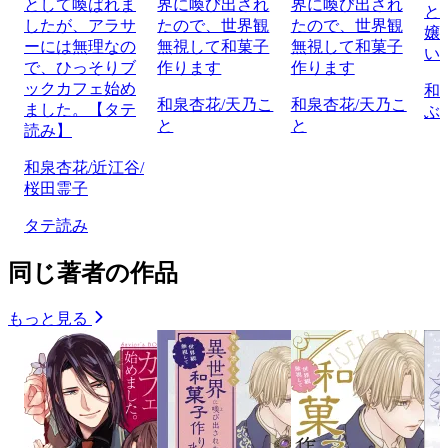
として喚ばれま
界に喚び出され
界に喚び出され
と
したが、アラサ
たので、世界観
たので、世界観
嬢
ーには無理なの
無視して和菓子
無視して和菓子
い
で、ひっそりブ
作ります
作ります
ックカフェ始め
和
和泉杏花/天乃こ
和泉杏花/天乃こ
ました。【タテ
ぶ
と
と
読み】
和泉杏花/近江谷/
桜田霊子
タテ読み
同じ著者の作品
もっと見る