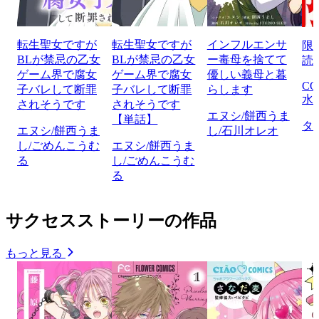
転生聖女ですが
転生聖女ですが
インフルエンサ
限
BLが禁忌の乙女
BLが禁忌の乙女
ー毒母を捨てて
読
ゲーム界で腐女
ゲーム界で腐女
優しい義母と暮
CO
子バレして断罪
子バレして断罪
らします
水
されそうです
されそうです
エヌシ/餅西うま
【単話】
タ
エヌシ/餅西うま
し/石川オレオ
し/ごめんこうむ
エヌシ/餅西うま
る
し/ごめんこうむ
る
サクセスストーリーの作品
もっと見る