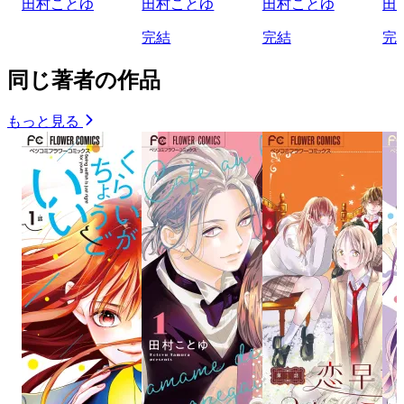
田村ことゆ
田村ことゆ
田村ことゆ
田
完結
完結
完
同じ著者の作品
もっと見る