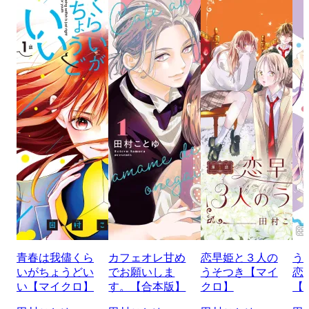
青春は我儘くら
カフェオレ甘め
恋早姫と３人の
う
いがちょうどい
でお願いしま
うそつき【マイ
恋
い【マイクロ】
す。【合本版】
クロ】
【