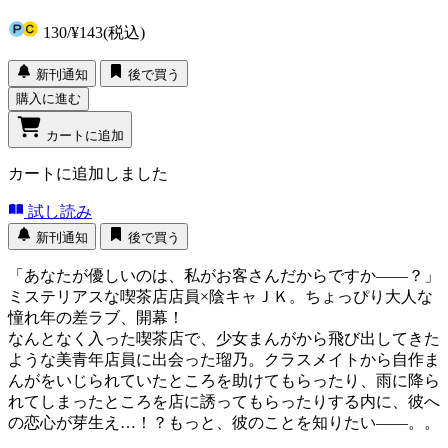
130
/
¥143
(税込)
新刊通知
後で買う
購入に進む
カートに追加
カートに追加しました
試し読み
新刊通知
後で買う
「あなたが優しいのは、私がお客さんだからですか――？」
ミステリアスな喫茶店店員×陰キャＪＫ。ちょっぴり大人な
憧れ年の差ラブ、開幕！
なんとなく入った喫茶店で、少女まんがから飛び出してきた
ような美青年店員に出会った瑠乃。クラスメイトから自作ま
んがをいじられていたところを助けてもらったり、雨に降ら
れてしまったところを店に誘ってもらったりする内に、彼へ
の恋心が芽生え…！？もっと、彼のことを知りたい――。。