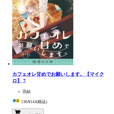
カフェオレ甘めでお願いします。【マイク
ロ】 7
完結
130
/
¥143
(税込)