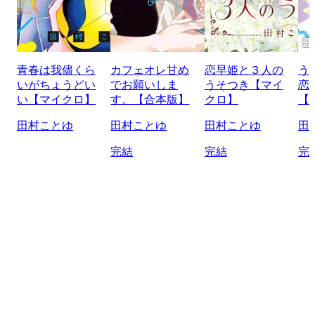
青春は我儘くら
カフェオレ甘め
恋早姫と３人の
う
いがちょうどい
でお願いしま
うそつき【マイ
恋
い【マイクロ】
す。【合本版】
クロ】
【
田村ことゆ
田村ことゆ
田村ことゆ
田
完結
完結
完