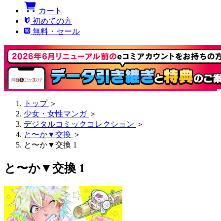
カート
初めての方
無料・セール
トップ
＞
少女・女性マンガ
＞
デジタルコミックコレクション
＞
と〜か▼交換
＞
と〜か▼交換 1
と〜か▼交換 1