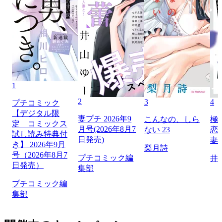
1
2
3
4
プチコミック
【デジタル限
妻プチ 2026年9
こんなの、しら
極
定 コミックス
月号(2026年8月7
ない 23
恋
試し読み特典付
日発売)
妻
き】 2026年9月
梨月詩
号（2026年8月7
プチコミック編
井
日発売）
集部
プチコミック編
集部