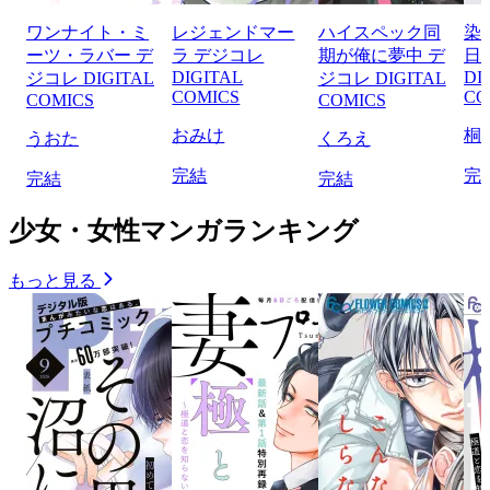
ワンナイト・ミ
レジェンドマー
ハイスペック同
染
ーツ・ラバー デ
ラ デジコレ
期が俺に夢中 デ
日
DIGITAL
DI
ジコレ DIGITAL
ジコレ DIGITAL
COMICS
CO
COMICS
COMICS
おみけ
桐
うおた
くろえ
完結
完
完結
完結
少女・女性マンガランキング
もっと見る