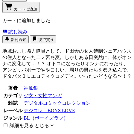
カートに追加
カートに追加しました
試し読み
新刊通知
後で買う
地域おこし協力隊員として、ド田舎の女人禁制シェアハウス
の住人となった二ノ宮冬夏。しかしある日突然に、体がオン
ナに変化して…！？ オトコになったりオンナになったり、
アンビリバボーでややこしい。周りの男たちを巻き込んで、
ドタバタＢＬエロティクコメディ。いったいどうなる〜！？
著者
神風銀
カテゴリ
少女・女性マンガ
雑誌
デジタルコミックコレクション
レーベル
デジコレ BOYS LOVE
ジャンル
BL（ボーイズラブ）
詳細を見る
とじる