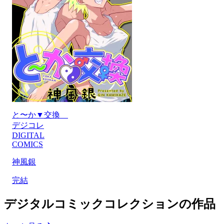
と〜か▼交換
デジコレ
DIGITAL
COMICS
神風銀
完結
デジタルコミックコレクションの作品