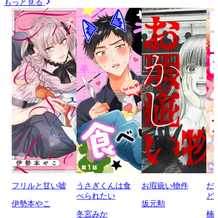
もっと見る
フリルと甘い嘘
うさぎくんは食
お瑕疵い物件
だ
べられたい
ど
伊勢本やこ
坂元勲
冬宮みか
楠