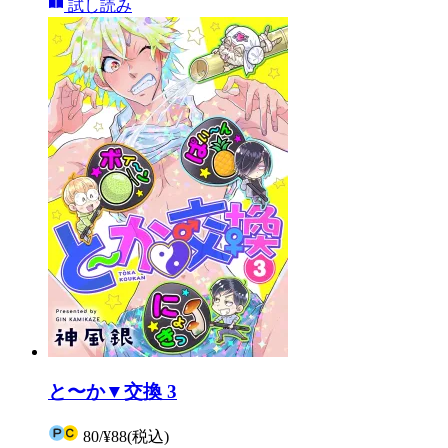
試し読み
と〜か▼交換 3
80
/
¥88
(税込)