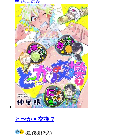
試し読み
と〜か▼交換 7
80
/
¥88
(税込)