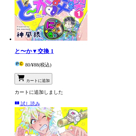
と〜か▼交換 1
80
/
¥88
(税込)
カートに追加
カートに追加しました
試し読み