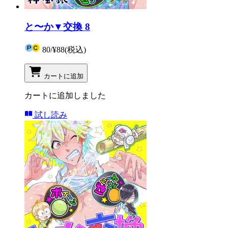
と〜か▼交換 8
80
/
¥88
(税込)
カートに追加
カートに追加しました
試し読み