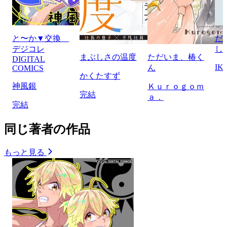
と〜か▼交換
だ
デジコレ
し
まぶしさの温度
ただいま、椿く
DIGITAL
IK
ん
COMICS
かくたすず
神風銀
Ｋｕｒｏｇｏｍ
完結
ａ．
完結
同じ著者の作品
もっと見る