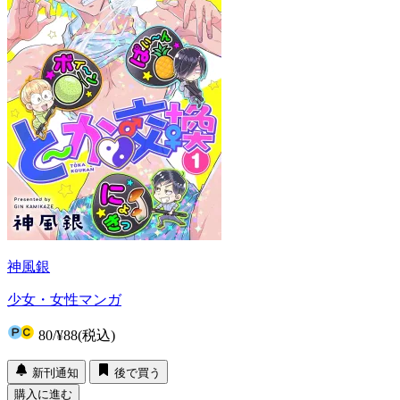
神風銀
少女・女性マンガ
80
/
¥88
(税込)
新刊通知
後で買う
購入に進む