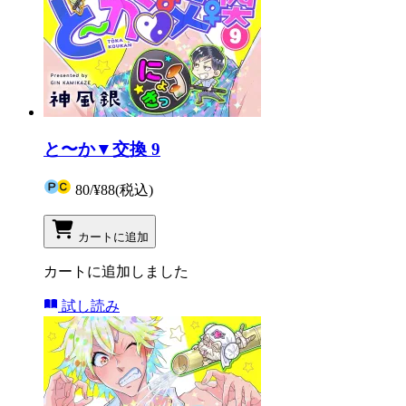
と〜か▼交換 9
80
/
¥88
(税込)
カートに追加
カートに追加しました
試し読み