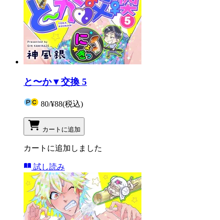
と〜か▼交換 5
80
/
¥88
(税込)
カートに追加
カートに追加しました
試し読み