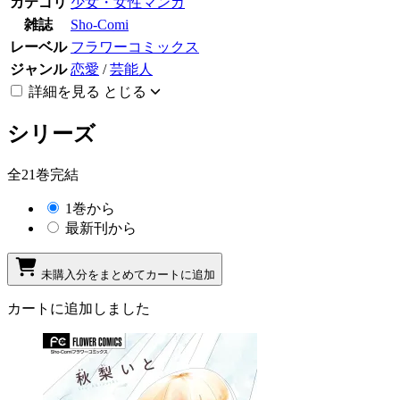
カテゴリ
少女・女性マンガ
雑誌
Sho-Comi
レーベル
フラワーコミックス
ジャンル
恋愛
/
芸能人
詳細を見る
とじる
シリーズ
全21巻完結
1巻から
最新刊から
未購入分をまとめてカートに追加
カートに追加しました