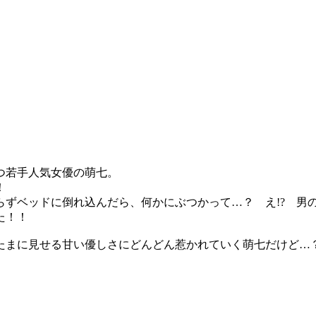
つ若手人気女優の萌七。
子！
ずベッドに倒れ込んだら、何かにぶつかって…？ え!? 男の
た！！
たまに見せる甘い優しさにどんどん惹かれていく萌七だけど…