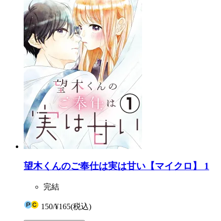
望木くんのご奉仕は実は甘い【マイクロ】 1
完結
150
/
¥165
(税込)