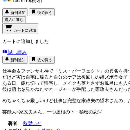
100
/
¥110
(税込)
新刊通知
後で買う
購入に進む
カートに追加
カートに追加しました
試し読み
新刊通知
後で買う
仕事命＆ファンサも神で「ミス・パーフェクト」の異名を持
だけど実は自宅に帰ると自分のケアは後回しの超ズボラ女
ある日、疲れ切って帰宅し、メイクも落とさずお風呂にも入ら
彼は萌七を見かねたマネージャーが手配した家政夫さんだっ
めちゃくちゃ厳しいけど仕事は完璧な家政夫の望木さんの、
芸能人×家政夫さん、一つ屋根の下・秘密の恋▽
著者
秋梨いと