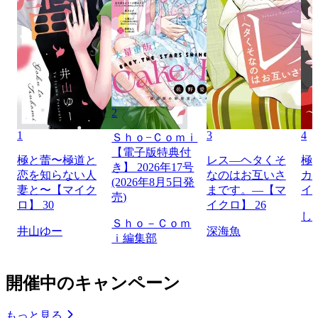
2
1
3
4
Ｓｈｏ−Ｃｏｍｉ
【電子版特典付
極と蕾〜極道と
レス―ヘタくそ
極
き】 2026年17号
恋を知らない人
なのはお互いさ
カ
(2026年8月5日発
妻と〜【マイク
まです。―【マ
イ
売)
ロ】 30
イクロ】 26
し
Ｓｈｏ－Ｃｏｍ
井山ゆー
深海魚
ｉ編集部
開催中のキャンペーン
もっと見る