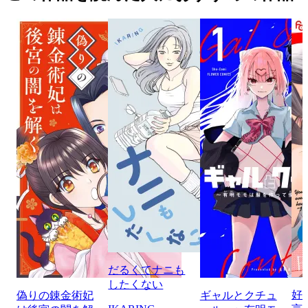
だるくてナニも
したくない
好
偽りの錬金術妃
ギャルとクチュ