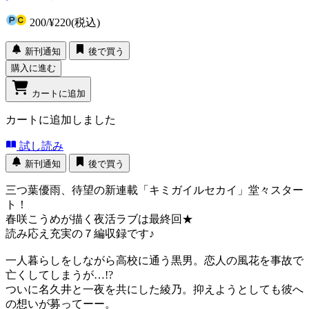
200
/
¥220
(税込)
新刊通知
後で買う
購入に進む
カートに追加
カートに追加しました
試し読み
新刊通知
後で買う
三つ葉優雨、待望の新連載「キミガイルセカイ」堂々スター
ト！
春咲こうめが描く夜活ラブは最終回★
読み応え充実の７編収録です♪
一人暮らしをしながら高校に通う黒男。恋人の風花を事故で
亡くしてしまうが…!?
ついに名久井と一夜を共にした綾乃。抑えようとしても彼へ
の想いが募ってーー。