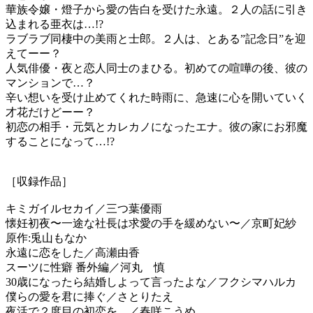
華族令嬢・燈子から愛の告白を受けた永遠。２人の話に引き
込まれる亜衣は…!?
ラブラブ同棲中の美雨と士郎。２人は、とある”記念日”を迎
えてーー？
人気俳優・夜と恋人同士のまひる。初めての喧嘩の後、彼の
マンションで…？
辛い想いを受け止めてくれた時雨に、急速に心を開いていく
才花だけどーー？
初恋の相手・元気とカレカノになったエナ。彼の家にお邪魔
することになって…!?
［収録作品］
キミガイルセカイ／三つ葉優雨
懐妊初夜〜一途な社長は求愛の手を緩めない〜／京町妃紗
原作:兎山もなか
永遠に恋をした／高瀬由香
スーツに性癖 番外編／河丸 慎
30歳になったら結婚しよって言ったよな／フクシマハルカ
僕らの愛を君に捧ぐ／さとりたえ
夜活で２度目の初恋を。／春咲こうめ