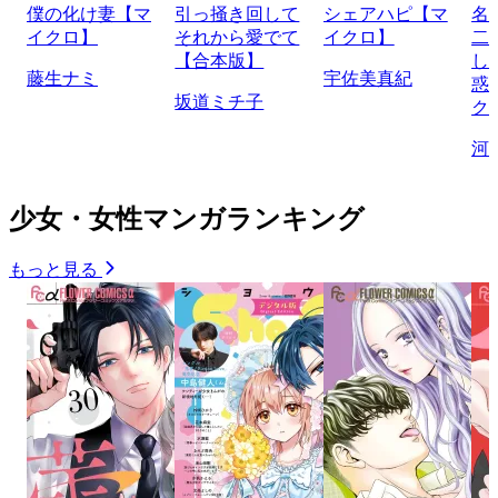
僕の化け妻【マ
引っ掻き回して
シェアハピ【マ
名
イクロ】
それから愛でて
イクロ】
二
【合本版】
し
藤生ナミ
宇佐美真紀
惑
坂道ミチ子
ク
河
少女・女性マンガランキング
もっと見る