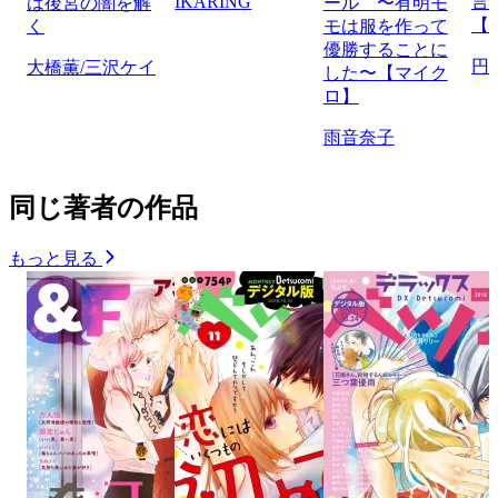
IKARING
言
は後宮の闇を解
ール 〜有明モ
【
く
モは服を作って
優勝することに
円
大橋薫/三沢ケイ
した〜【マイク
ロ】
雨音奈子
同じ著者の作品
もっと見る