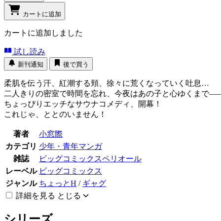
カートに追加
カートに追加しました
試し読み
新刊通知
後で買う
柔肌を伝う汗、紅潮する頬、徐々に荒くなっていく吐息…
二人きりの密室で時間を忘れ、今夜はあの子と心ゆくまで―
ちょっぴりエッチなサウナコメディ、開幕！
これじゃ、ととのいません！
著者
小窓際
カテゴリ
少年・青年マンガ
雑誌
ビッグコミックスペリオール
レーベル
ビッグコミックス
ジャンル
ちょっとH
/
ギャグ
詳細を見る
とじる
シリーズ