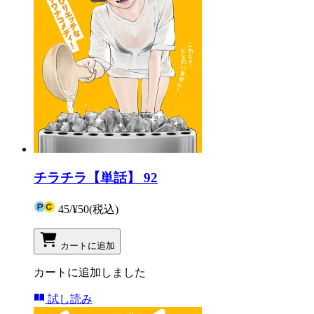
チラチラ【単話】 92
45
/
¥50
(税込)
カートに追加
カートに追加しました
試し読み