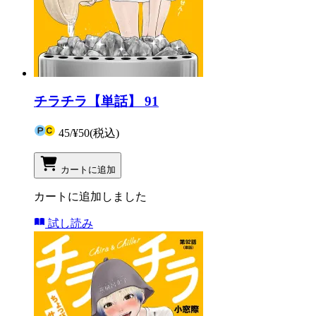
チラチラ【単話】 91
45
/
¥50
(税込)
カートに追加
カートに追加しました
試し読み