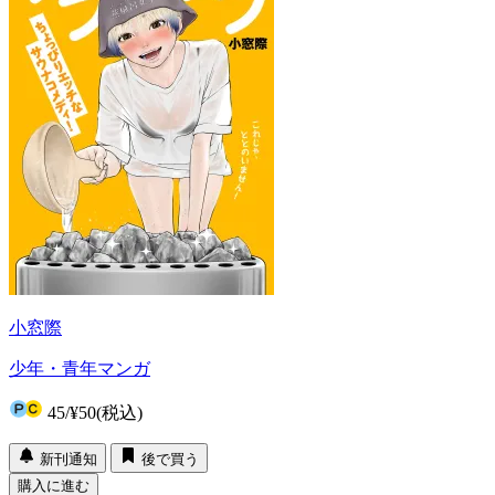
小窓際
少年・青年マンガ
45
/
¥50
(税込)
新刊通知
後で買う
購入に進む