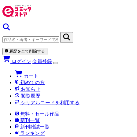
履歴を全て削除する
ログイン
会員登録
カート
初めての方
お知らせ
閲覧履歴
シリアルコードを利用する
無料・セール作品
新刊一覧
新刊雑誌一覧
ランキング