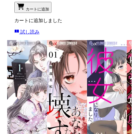
カートに追加
カートに追加しました
試し読み