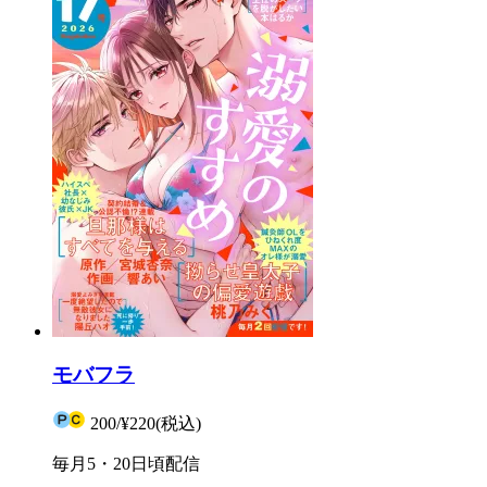
モバフラ
200
/
¥220
(税込)
毎月5・20日頃配信