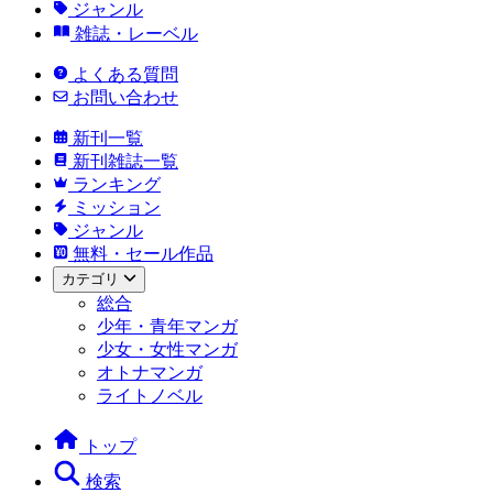
ジャンル
雑誌・レーベル
よくある質問
お問い合わせ
新刊一覧
新刊雑誌一覧
ランキング
ミッション
ジャンル
無料・セール作品
カテゴリ
総合
少年・青年マンガ
少女・女性マンガ
オトナマンガ
ライトノベル
トップ
検索