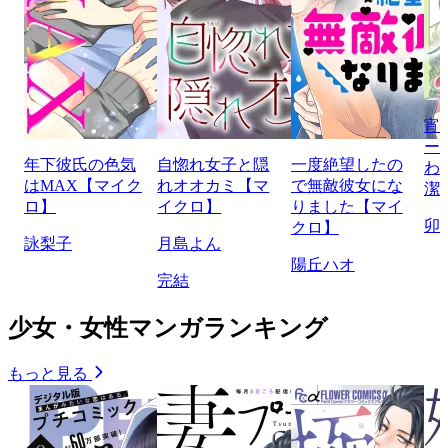
宵
ー
年下彼氏の色気
自惚れ女子と隠
一度絶望したの
わ
はMAX【マイク
れオオカミ【マ
で無敵彼女にな
潔
ロ】
イクロ】
りました【マイ
卯
クロ】
詠梨子
月島よん
陽丘ハオ
完結
少女・女性マンガランキング
もっと見る