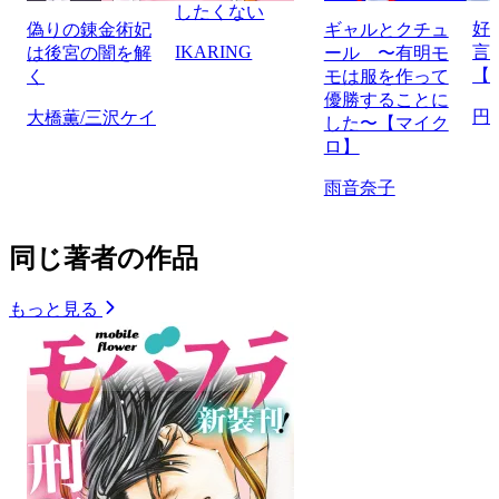
したくない
好
偽りの錬金術妃
ギャルとクチュ
IKARING
言
は後宮の闇を解
ール 〜有明モ
【
く
モは服を作って
優勝することに
円
大橋薫/三沢ケイ
した〜【マイク
ロ】
雨音奈子
同じ著者の作品
もっと見る