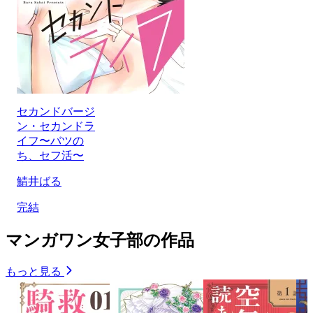
セカンドバージ
ン・セカンドラ
イフ〜バツの
ち、セフ活〜
鯖井ばる
完結
マンガワン女子部の作品
もっと見る