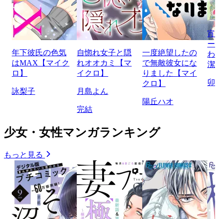
宵
ー
年下彼氏の色気
自惚れ女子と隠
一度絶望したの
わ
はMAX【マイク
れオオカミ【マ
で無敵彼女にな
潔
ロ】
イクロ】
りました【マイ
卯
クロ】
詠梨子
月島よん
陽丘ハオ
完結
少女・女性マンガランキング
もっと見る