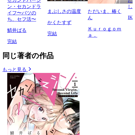
セカンドバージ
だ
ン・セカンドラ
し
まぶしさの温度
ただいま、椿く
イフ〜バツの
IK
ん
ち、セフ活〜
かくたすず
Ｋｕｒｏｇｏｍ
鯖井ばる
完結
ａ．
完結
同じ著者の作品
もっと見る