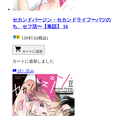
セカンドバージン・セカンドライフ〜バツの
ち、セフ活〜【単話】 16
120
/
¥132
(税込)
カートに追加
カートに追加しました
試し読み