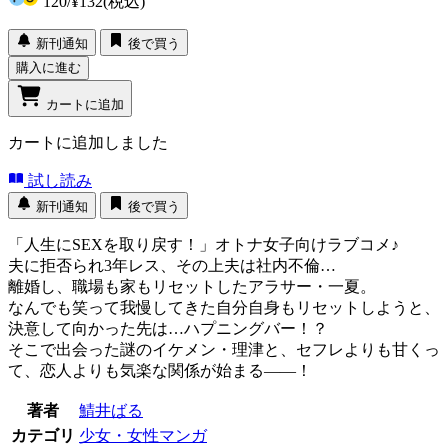
120
/
¥132
(税込)
新刊通知
後で買う
購入に進む
カートに追加
カートに追加しました
試し読み
新刊通知
後で買う
「人生にSEXを取り戻す！」オトナ女子向けラブコメ♪
夫に拒否られ3年レス、その上夫は社内不倫…
離婚し、職場も家もリセットしたアラサー・一夏。
なんでも笑って我慢してきた自分自身もリセットしようと、
決意して向かった先は…ハプニングバー！？
そこで出会った謎のイケメン・理津と、セフレよりも甘くっ
て、恋人よりも気楽な関係が始まる――！
著者
鯖井ばる
カテゴリ
少女・女性マンガ