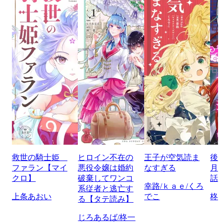
救世の騎士姫
ヒロイン不在の
王子が空気読ま
後
ファラン【マイ
悪役令嬢は婚約
なすぎる
月
クロ】
破棄してワンコ
話
幸路/ｋａｅ/くろ
系従者と逃亡す
上条あおい
でこ
柊
る【タテ読み】
じろあるば/柊一