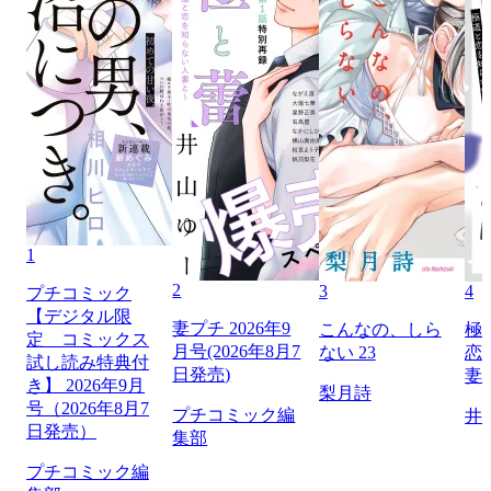
1
2
3
4
プチコミック
【デジタル限
妻プチ 2026年9
こんなの、しら
極
定 コミックス
月号(2026年8月7
ない 23
恋
試し読み特典付
日発売)
妻
き】 2026年9月
梨月詩
号（2026年8月7
プチコミック編
井
日発売）
集部
プチコミック編