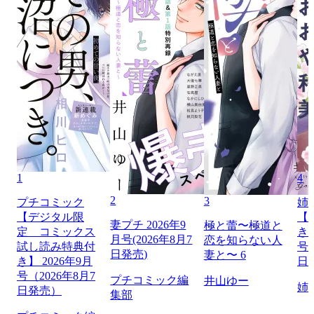
1
4
2
3
プチコミック
姉
【デジタル限
【
妻プチ 2026年9
極と蕾〜極道と
定 コミックス
き】
月号(2026年8月7
恋を知らない人
試し読み特典付
号（
日発売)
妻と〜 6
き】 2026年9月
日
号（2026年8月7
プチコミック編
井山ゆー
姉
日発売）
集部