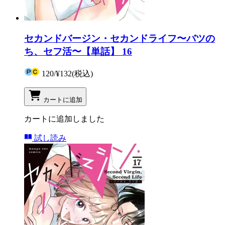
セカンドバージン・セカンドライフ〜バツの
ち、セフ活〜【単話】 16
120
/
¥132
(税込)
カートに追加
カートに追加しました
試し読み