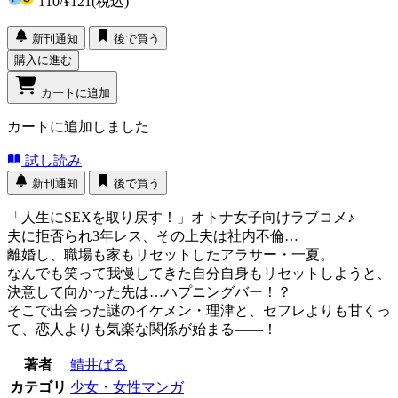
110
/
¥121
(税込)
新刊通知
後で買う
購入に進む
カートに追加
カートに追加しました
試し読み
新刊通知
後で買う
「人生にSEXを取り戻す！」オトナ女子向けラブコメ♪
夫に拒否られ3年レス、その上夫は社内不倫…
離婚し、職場も家もリセットしたアラサー・一夏。
なんでも笑って我慢してきた自分自身もリセットしようと、
決意して向かった先は…ハプニングバー！？
そこで出会った謎のイケメン・理津と、セフレよりも甘くっ
て、恋人よりも気楽な関係が始まる――！
著者
鯖井ばる
カテゴリ
少女・女性マンガ