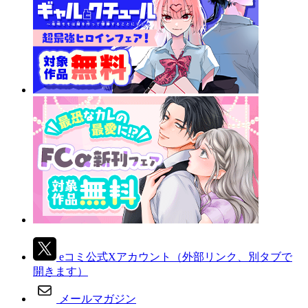
eコミ公式Xアカウント
（外部リンク、別タブで
開きます）
メールマガジン