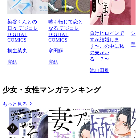
染谷くんとの
嘘も転じて恋と
日々 デジコレ
なる デジコレ
負けヒロインで
シ
DIGITAL
DIGITAL
すが結婚しま
COMICS
COMICS
宇
す〜この中に私
桐生菜央
寒田鰤
の夫がい
る！？〜
完結
完結
池山田剛
少女・女性マンガランキング
もっと見る