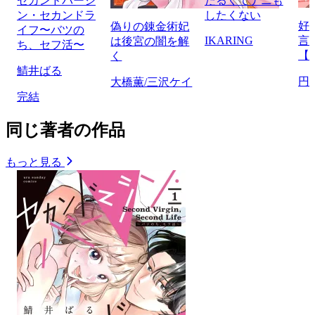
セカンドバージ
だるくてナニも
ン・セカンドラ
したくない
好
偽りの錬金術妃
イフ〜バツの
IKARING
言
は後宮の闇を解
ち、セフ活〜
【
く
鯖井ばる
円
大橋薫/三沢ケイ
完結
同じ著者の作品
もっと見る