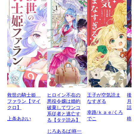
救世の騎士姫
ヒロイン不在の
王子が空気読ま
後
ファラン【マイ
悪役令嬢は婚約
なすぎる
月
クロ】
破棄してワンコ
話
幸路/ｋａｅ/くろ
系従者と逃亡す
上条あおい
でこ
柊
る【タテ読み】
じろあるば/柊一