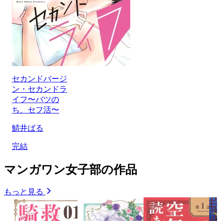
セカンドバージ
ン・セカンドラ
イフ〜バツの
ち、セフ活〜
鯖井ばる
完結
マンガワン女子部の作品
もっと見る