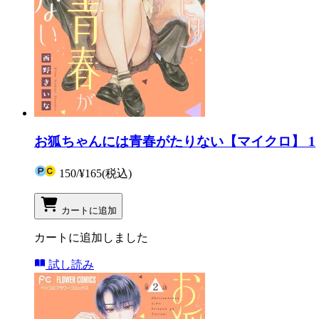
お狐ちゃんには青春がたりない【マイクロ】 1
150
/
¥165
(税込)
カートに追加
カートに追加しました
試し読み