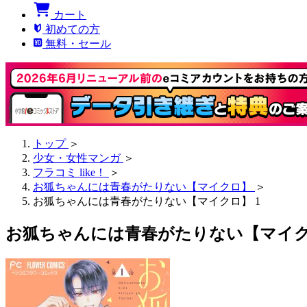
カート
初めての方
無料・セール
トップ
＞
少女・女性マンガ
＞
フラコミ like！
＞
お狐ちゃんには青春がたりない【マイクロ】
＞
お狐ちゃんには青春がたりない【マイクロ】 1
お狐ちゃんには青春がたりない【マイク