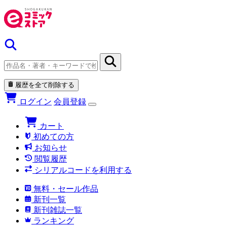
履歴を全て削除する
ログイン
会員登録
カート
初めての方
お知らせ
閲覧履歴
シリアルコードを利用する
無料・セール作品
新刊一覧
新刊雑誌一覧
ランキング