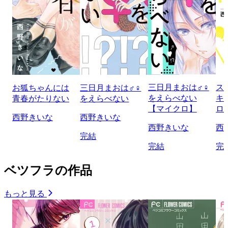
三日月まおは♂♀
ス
お狐ちゃんには
三日月まおは♂♀
をえらべない
キ
青春がたりない
をえらべない
【マイクロ】
ロ
西野きいな
西野きいな
西野きいな
西
完結
完結
完
ベツフラの作品
もっと見る