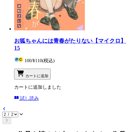
お狐ちゃんには青春がたりない【マイクロ】
15
100
/
¥110
(税込)
カートに追加
カートに追加しました
試し読み