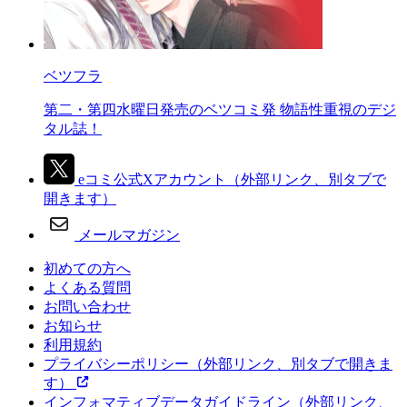
ベツフラ
第二・第四水曜日発売のベツコミ発 物語性重視のデジ
タル誌！
eコミ公式Xアカウント
（外部リンク、別タブで
開きます）
メールマガジン
初めての方へ
よくある質問
お問い合わせ
お知らせ
利用規約
プライバシーポリシー
（外部リンク、別タブで開きま
す）
インフォマティブデータガイドライン
（外部リンク、