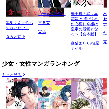
ルーメンタクト
覇王様の異世界
不
花嫁 〜虐げられ
セ
黒豹くんは食べ
三条有
た心癒し令嬢は
ナ
ちゃいたい。
皇帝の最愛とな
完結
た
る〜【合本版】
きみど莉央
完
森猫まりり/柚原
テイル
少女・女性マンガランキング
もっと見る