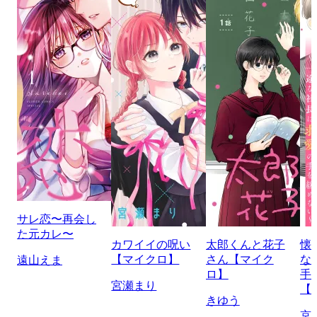
サレ恋〜再会し
た元カレ〜
カワイイの呪い
太郎くんと花子
懐
【マイクロ】
さん【マイク
な
遠山えま
ロ】
手
宮瀬まり
【
きゆう
京