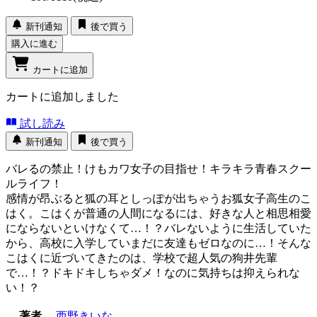
新刊通知
後で買う
購入に進む
カートに追加
カートに追加しました
試し読み
新刊通知
後で買う
バレるの禁止！けもカワ女子の目指せ！キラキラ青春スクー
ルライフ！
感情が昂ぶると狐の耳としっぽが出ちゃうお狐女子高生のこ
はく。こはくが普通の人間になるには、好きな人と相思相愛
にならないといけなくて…！？バレないように生活していた
から、高校に入学していまだに友達もゼロなのに…！そんな
こはくに近づいてきたのは、学校で超人気の狗井先輩
で…！？ドキドキしちゃダメ！なのに気持ちは抑えられな
い！？
著者
西野きいな