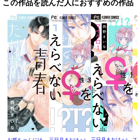
この作品を読んだ人におすすめの作品
三日月まおは♂♀
ス
お狐ちゃんには
三日月まおは♂♀