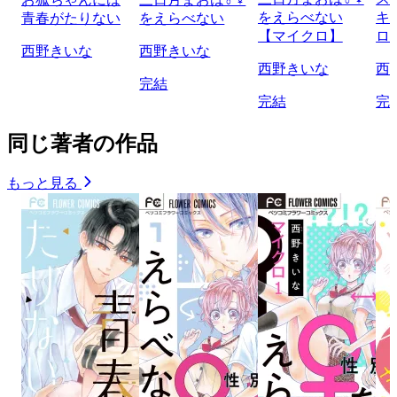
をえらべない
キ
青春がたりない
をえらべない
【マイクロ】
ロ
西野きいな
西野きいな
西野きいな
西
完結
完結
完
同じ著者の作品
もっと見る