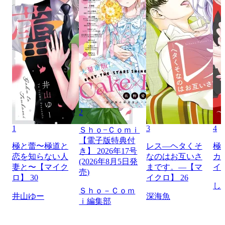
2
1
3
4
Ｓｈｏ−Ｃｏｍｉ
【電子版特典付
極と蕾〜極道と
レス―ヘタくそ
極
き】 2026年17号
恋を知らない人
なのはお互いさ
カ
(2026年8月5日発
妻と〜【マイク
まです。―【マ
イ
売)
ロ】 30
イクロ】 26
し
Ｓｈｏ－Ｃｏｍ
井山ゆー
深海魚
ｉ編集部