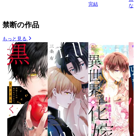
完結
な
禁断の作品
もっと見る