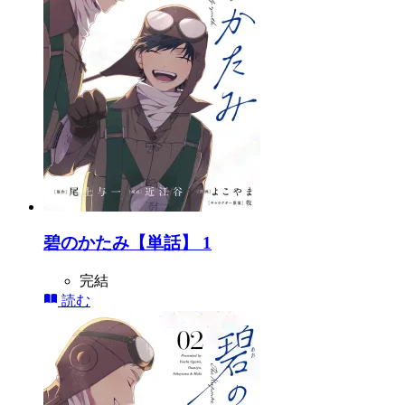
碧のかたみ【単話】 1
完結
読む