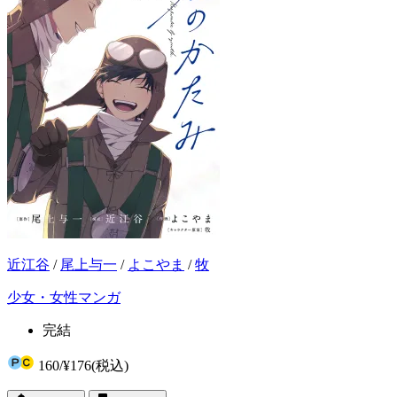
近江谷
/
尾上与一
/
よこやま
/
牧
少女・女性マンガ
完結
160
/
¥176
(税込)