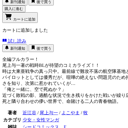
新刊通知
後で買う
購入に進む
カートに追加
カートに追加しました
試し読み
新刊通知
後で買う
全編フルカラー！
尾上与一著の戦時BLが待望のコミカライズ！！
時は大東亜戦争の真っ只中。最前線で難攻不落の航空隊基地
パイロットとしては優秀だが、喧嘩の絶えない問題児のため
さを知り、次第に惹かれていくが…
「俺と一緒に、空で死ぬか？」
近づく敗戦の影、過酷な状況で生き残りをかけた戦いが繰り
死と隣り合わせの儚い世界で、命賭ける二人の青春物語。
著者
近江谷
/
尾上与一
/
よこやま
/
牧
カテゴリ
少女・女性マンガ
雑誌
シードコミックス F