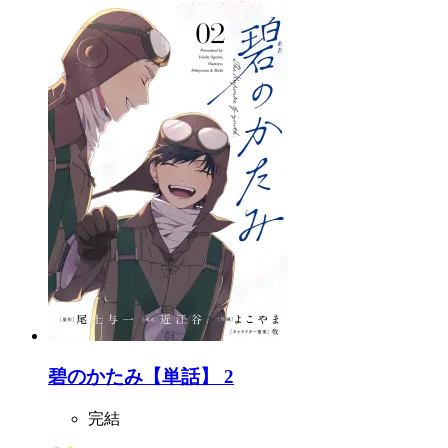
碧のかたみ【単話】 2
完結