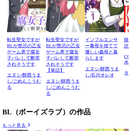
転生聖女ですが
転生聖女ですが
インフルエンサ
限
BLが禁忌の乙女
BLが禁忌の乙女
ー毒母を捨てて
読
ゲーム界で腐女
ゲーム界で腐女
優しい義母と暮
CO
子バレして断罪
子バレして断罪
らします
水
されそうです
されそうです
エヌシ/餅西うま
【単話】
タ
エヌシ/餅西うま
し/石川オレオ
し/ごめんこうむ
エヌシ/餅西うま
る
し/ごめんこうむ
る
BL（ボーイズラブ）の作品
もっと見る