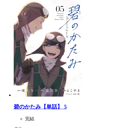
碧のかたみ【単話】 5
完結