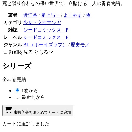
死と隣り合わせの儚い世界で、命賭ける二人の青春物語。
著者
近江谷
/
尾上与一
/
よこやま
/
牧
カテゴリ
少女・女性マンガ
雑誌
シードコミックス F
レーベル
シードコミックス F
ジャンル
BL（ボーイズラブ）
/
歴史モノ
詳細を見る
とじる
シリーズ
全22巻完結
1巻から
最新刊から
未購入分をまとめてカートに追加
カートに追加しました