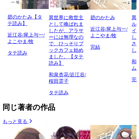
碧のかたみ【タ
異世界に救世主
碧のかたみ
異
テ読み】
として喚ばれま
ル
近江谷/尾上与一/
したが、アラサ
イ
近江谷/尾上与一/
よこやま/牧
ーには無理なの
し
よこやま/牧
で、ひっそりブ
さ
完結
ックカフェ始め
し
タテ読み
ました。【タテ
和
読み】
ム
和泉杏花/近江谷/
完
桜田霊子
タテ読み
同じ著者の作品
もっと見る