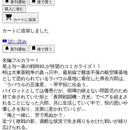
新刊通知
後で買う
購入に進む
カートに追加
カートに追加しました
試し読み
新刊通知
後で買う
全編フルカラー！
尾上与一著の戦時BLが待望のコミカライズ！！
時は大東亜戦争の真っ只中。最前線で難攻不落の航空隊基地
として恐れられているラバウル基地に着任した厚谷六郎は、
「ラバウルの五連星」・琴平恒に出会う。
パイロットとしては優秀だが、喧嘩の絶えない問題児のため
持て余されていた恒と「夜間戦闘機・月光」でペアを組まさ
れることになった六郎。共に生活していく中で、恒の思いや
優しさを知り、次第に惹かれていくが…
「俺と一緒に、空で死ぬか？」
近づく敗戦の影、過酷な状況で生き残りをかけた戦いが繰り
広げられる。