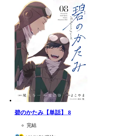
碧のかたみ【単話】 8
完結