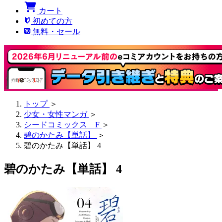
カート
初めての方
無料・セール
トップ
＞
少女・女性マンガ
＞
シードコミックス F
＞
碧のかたみ【単話】
＞
碧のかたみ【単話】 4
碧のかたみ【単話】 4