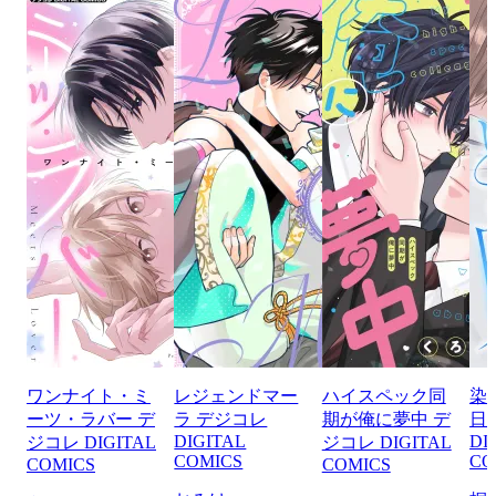
ワンナイト・ミ
レジェンドマー
ハイスペック同
染
ーツ・ラバー デ
ラ デジコレ
期が俺に夢中 デ
日
DIGITAL
DI
ジコレ DIGITAL
ジコレ DIGITAL
COMICS
CO
COMICS
COMICS