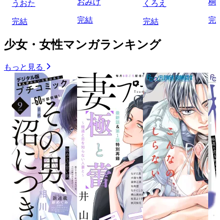
おみけ
桐
うおた
くろえ
完結
完
完結
完結
少女・女性マンガランキング
もっと見る