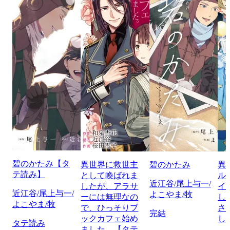
碧のかたみ【タ
異世界に救世主
碧のかたみ
異
テ読み】
として喚ばれま
ル
近江谷/尾上与一/
したが、アラサ
イ
近江谷/尾上与一/
よこやま/牧
ーには無理なの
し
よこやま/牧
で、ひっそりブ
さ
完結
ックカフェ始め
し
タテ読み
ました。【タテ