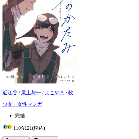
近江谷
/
尾上与一
/
よこやま
/
牧
少女・女性マンガ
完結
110
/
¥121
(税込)