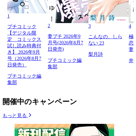
1
2
3
4
プチコミック
【デジタル限
妻プチ 2026年9
こんなの、しら
極
定 コミックス
月号(2026年8月7
ない 23
恋
試し読み特典付
日発売)
妻
き】 2026年9月
梨月詩
号（2026年8月7
プチコミック編
井
日発売）
集部
プチコミック編
集部
開催中のキャンペーン
もっと見る