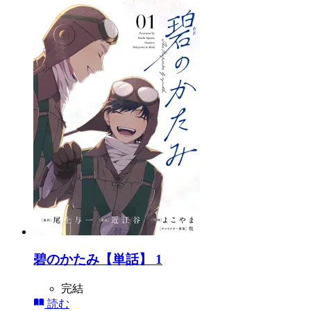
碧のかたみ【単話】 1
完結
読む