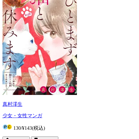
真村澪生
少女・女性マンガ
130
/
¥143
(税込)