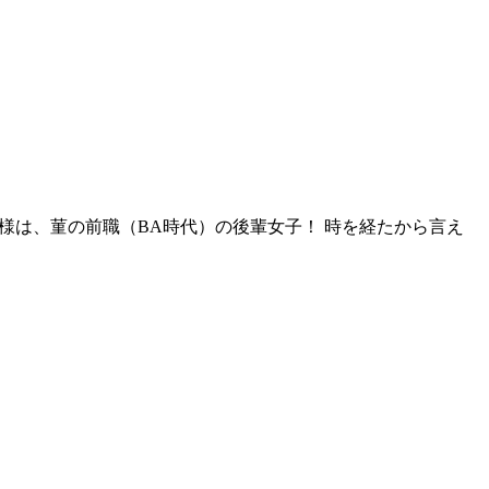
様は、菫の前職（BA時代）の後輩女子！ 時を経たから言え