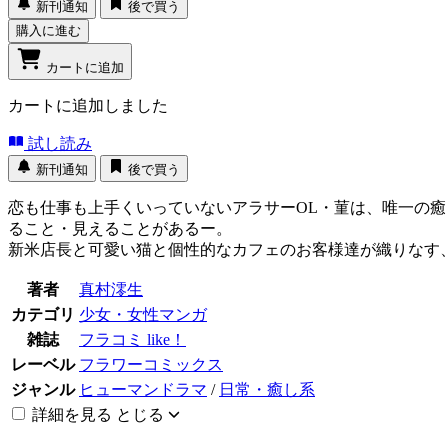
新刊通知
後で買う
購入に進む
カートに追加
カートに追加しました
試し読み
新刊通知
後で買う
恋も仕事も上手くいっていないアラサーOL・菫は、唯一の癒
ること・見えることがあるー。
新米店長と可愛い猫と個性的なカフェのお客様達が織りなす
著者
真村澪生
カテゴリ
少女・女性マンガ
雑誌
フラコミ like！
レーベル
フラワーコミックス
ジャンル
ヒューマンドラマ
/
日常・癒し系
詳細を見る
とじる