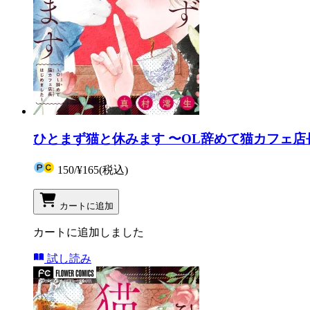
ひとまず猫と休みます 〜OL辞めて猫カフェ店
150
/
¥165
(税込)
カートに追加
カートに追加しました
試し読み