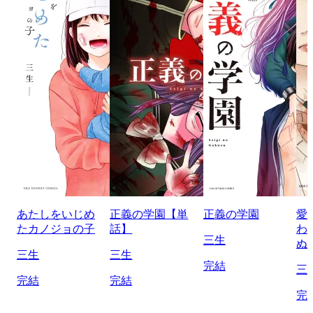
あたしをいじめ
正義の学園【単
正義の学園
愛
たカノジョの子
話】
わ
三生
ぬ
三生
三生
完結
三
完結
完結
完