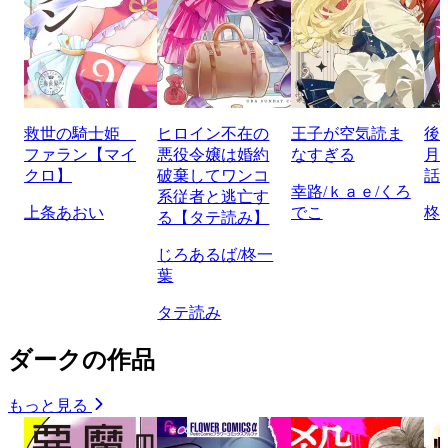
救世の騎士姫
ヒロイン不在の
王子が空気読ま
後
ファラン【マイ
悪役令嬢は婚約
なすぎる
月
クロ】
破棄してワンコ
話
幸路/ｋａｅ/くろ
系従者と逃亡す
上条あおい
でこ
柊
る【タテ読み】
じろあるば/柊一
葉
タテ読み
ダークの作品
もっと見る