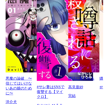
悪魔の論破 〜
噂話に殺される
燐
信じてはいけな
#サレ妻はSNSで
高見亜紗
せ
いあの娘のため
復讐する【マイ
に〜
完結
クロ】
洋介犬