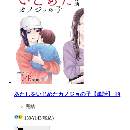
あたしをいじめたカノジョの子【単話】 19
完結
130
/
¥143
(税込)