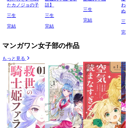
たカノジョの子
話】
わ
三生
ぬ
三生
三生
完結
三
完結
完結
完
マンガワン女子部の作品
もっと見る