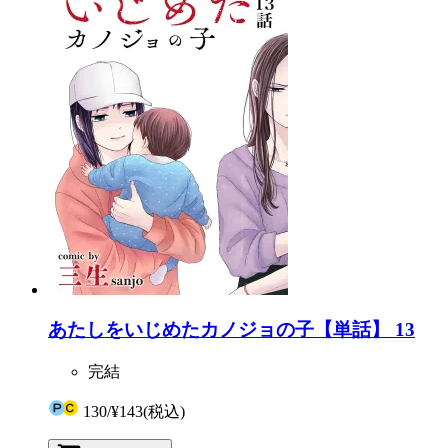
あたしをいじめたカノジョの子【単話】 13
完結
130
/
¥143
(税込)