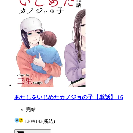
あたしをいじめたカノジョの子【単話】 16
完結
130
/
¥143
(税込)