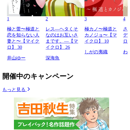
1
2
3
4
極と蕾〜極道と
レス―ヘタくそ
極カノ〜極道と
さ
恋を知らない人
なのはお互いさ
カノジョ〜【マ
デ
妻と〜【マイク
まです。―【マ
イクロ】 10
ロ】
ロ】 30
イクロ】 26
しがの夷織
わ
井山ゆー
深海魚
開催中のキャンペーン
もっと見る