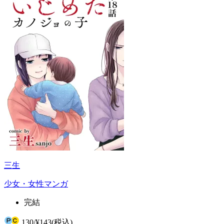
三生
少女・女性マンガ
完結
130
/
¥143
(税込)