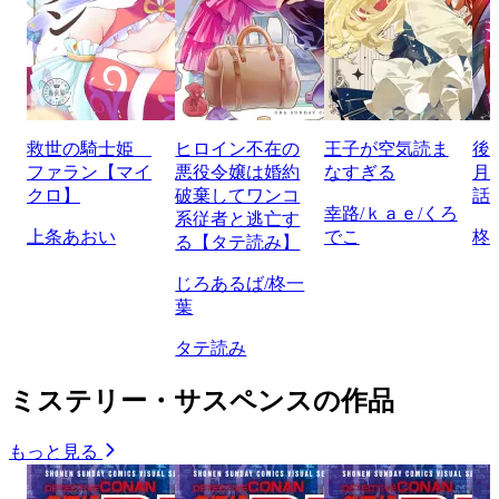
救世の騎士姫
ヒロイン不在の
王子が空気読ま
後
ファラン【マイ
悪役令嬢は婚約
なすぎる
月
クロ】
破棄してワンコ
話
幸路/ｋａｅ/くろ
系従者と逃亡す
上条あおい
でこ
柊
る【タテ読み】
じろあるば/柊一
葉
タテ読み
ミステリー・サスペンスの作品
もっと見る