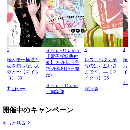
2
1
3
4
Ｓｈｏ−Ｃｏｍｉ
【電子版特典付
極と蕾〜極道と
レス―ヘタくそ
極
き】 2026年17号
恋を知らない人
なのはお互いさ
カ
(2026年8月5日発
妻と〜【マイク
まです。―【マ
イ
売)
ロ】 30
イクロ】 26
し
Ｓｈｏ－Ｃｏｍ
井山ゆー
深海魚
ｉ編集部
開催中のキャンペーン
もっと見る