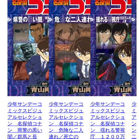
少年サンデーコ
少年サンデーコ
少年サンデーコ
少
ミックスビジュ
ミックスビジュ
ミックスビジュ
ミ
アルセレクショ
アルセレクショ
アルセレクショ
ア
ン 名探偵コナ
ン 名探偵コナ
ン 名探偵コナ
ン
ン 県警の黒い
ン 危険な二人
ン 揺れる警視
ン
闇／群馬と長
連れ／死亡の
庁 １２００万
二