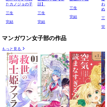
たカノジョの子
話】
わ
三生
ぬ
三生
三生
完結
三
完結
完結
完
マンガワン女子部の作品
もっと見る