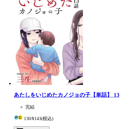
あたしをいじめたカノジョの子【単話】 13
完結
130
/
¥143
(税込)