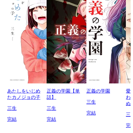
あたしをいじめ
正義の学園【単
正義の学園
愛
たカノジョの子
話】
わ
三生
ぬ
三生
三生
完結
三
完結
完結
完