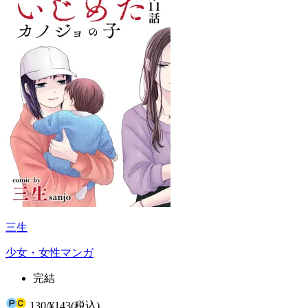
三生
少女・女性マンガ
完結
130
/
¥143
(税込)