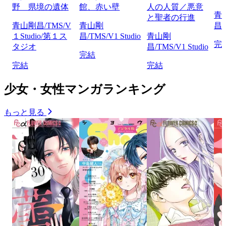
野 県境の遺体
館、赤い壁
人の人質／悪意
青
と聖者の行進
青山剛昌/TMS/V
青山剛
昌/
１Studio/第１ス
昌/TMS/V1 Studio
青山剛
完
タジオ
昌/TMS/V1 Studio
完結
完結
完結
少女・女性マンガランキング
もっと見る