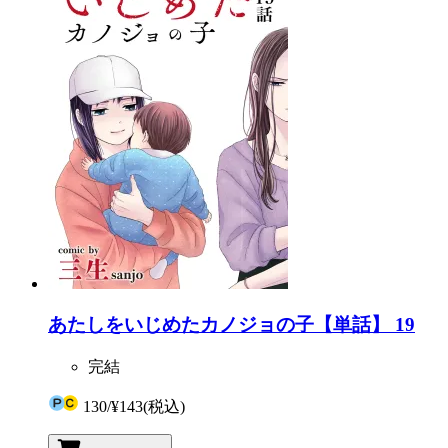
あたしをいじめたカノジョの子【単話】 19
完結
130
/
¥143
(税込)