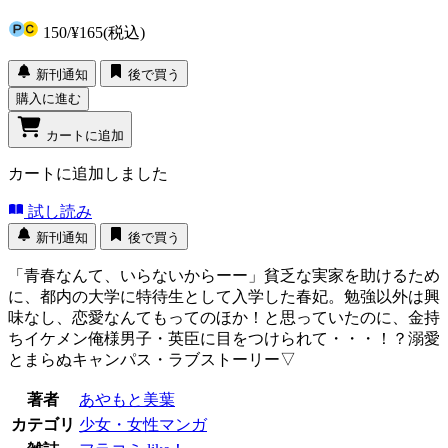
150
/
¥165
(税込)
新刊通知
後で買う
購入に進む
カートに追加
カートに追加しました
試し読み
新刊通知
後で買う
「青春なんて、いらないからーー」貧乏な実家を助けるため
に、都内の大学に特待生として入学した春妃。勉強以外は興
味なし、恋愛なんてもってのほか！と思っていたのに、金持
ちイケメン俺様男子・英臣に目をつけられて・・・！？溺愛
とまらぬキャンパス・ラブストーリー▽
著者
あやもと美葉
カテゴリ
少女・女性マンガ