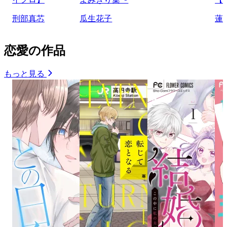
刑部真芯
瓜生花子
蓮
恋愛の作品
もっと見る