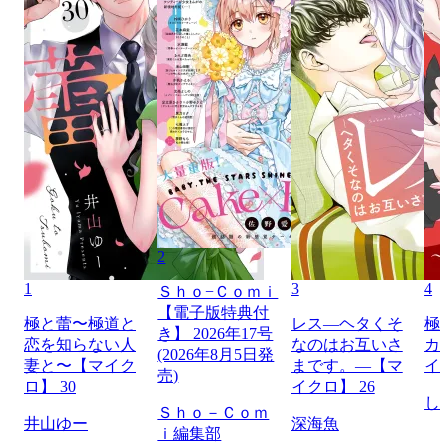
2
1
3
4
Ｓｈｏ−Ｃｏｍｉ
【電子版特典付
極と蕾〜極道と
レス―ヘタくそ
極
き】 2026年17号
恋を知らない人
なのはお互いさ
カ
(2026年8月5日発
妻と〜【マイク
まです。―【マ
イ
売)
ロ】 30
イクロ】 26
し
Ｓｈｏ－Ｃｏｍ
井山ゆー
深海魚
ｉ編集部