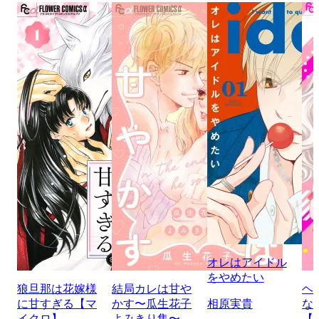
オレはアイドル
をやめたい
狼旦那は花嫁様
結局カレは甘や
ヘ
に甘すぎる【マ
かす〜瓜生花子
相原実貴
な
イクロ】
よみきり集〜
【