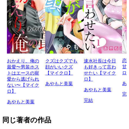
恋
おかえり、俺の
クズはクズでも
速水社長は今日
甘
最愛〜男装ホス
顔がいいクズ
も好きって言わ
ロ
トはエースの寵
【マイクロ】
せたい【マイク
愛から逃げられ
ロ】
あ
あやもと美葉
ない〜【マイク
あやもと美葉
ロ】
完
完結
あやもと美葉
同じ著者の作品