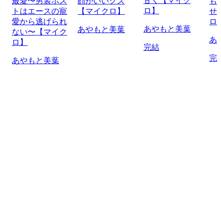
甘く【マイク
最愛〜男装ホス
顔がいいクズ
も
ロ】
トはエースの寵
【マイクロ】
せ
愛から逃げられ
ロ
あやもと美葉
あやもと美葉
ない〜【マイク
あ
ロ】
完結
完
あやもと美葉