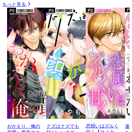
もっと見る
恋煩いはズルく
おかえり、俺の
クズはクズでも
速