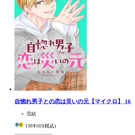
自惚れ男子との恋は災いの元【マイクロ】 16
完結
150
/
¥165
(税込)