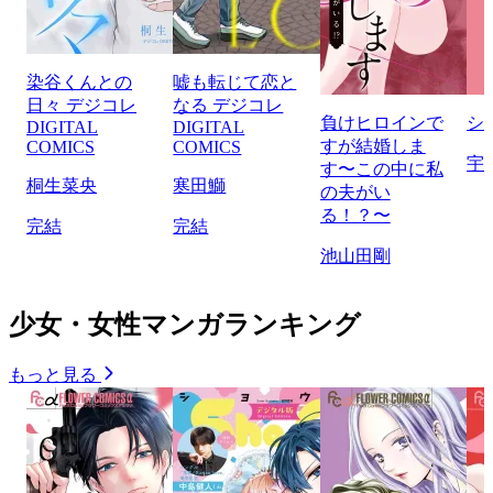
染谷くんとの
嘘も転じて恋と
日々 デジコレ
なる デジコレ
負けヒロインで
シ
DIGITAL
DIGITAL
すが結婚しま
COMICS
COMICS
宇
す〜この中に私
桐生菜央
寒田鰤
の夫がい
る！？〜
完結
完結
池山田剛
少女・女性マンガランキング
もっと見る