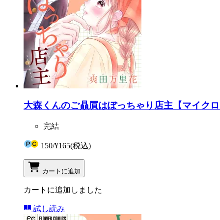
大森くんのご贔屓はぽっちゃり店主【マイクロ】
完結
150
/
¥165
(税込)
カートに追加
カートに追加しました
試し読み