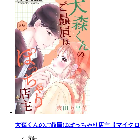
大森くんのご贔屓はぽっちゃり店主【マイクロ】
完結