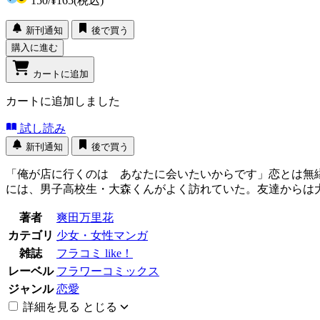
150
/
¥165
(税込)
新刊通知
後で買う
購入に進む
カートに追加
カートに追加しました
試し読み
新刊通知
後で買う
「俺が店に行くのは あなたに会いたいからです」恋とは無
には、男子高校生・大森くんがよく訪れていた。友達からは
著者
爽田万里花
カテゴリ
少女・女性マンガ
雑誌
フラコミ like！
レーベル
フラワーコミックス
ジャンル
恋愛
詳細を見る
とじる