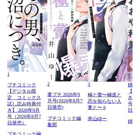
1
4
2
3
プチコミック
姉
【デジタル限
【
妻プチ 2026年9
極と蕾〜極道と
定 コミックス
き】
月号(2026年8月7
恋を知らない人
試し読み特典付
号（
日発売)
妻と〜 6
き】 2026年9月
日
号（2026年8月7
プチコミック編
井山ゆー
姉
日発売）
集部
プチコミック編