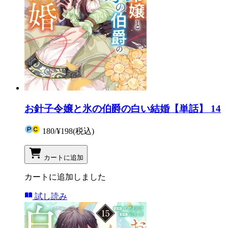
お針子令嬢と氷の伯爵の白い結婚【単話】 14
180
/
¥198
(税込)
カートに追加
カートに追加しました
試し読み