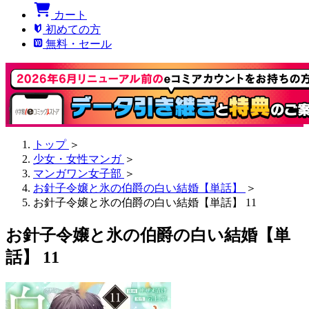
カート
初めての方
無料・セール
トップ
＞
少女・女性マンガ
＞
マンガワン女子部
＞
お針子令嬢と氷の伯爵の白い結婚【単話】
＞
お針子令嬢と氷の伯爵の白い結婚【単話】 11
お針子令嬢と氷の伯爵の白い結婚【単
話】 11