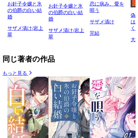
お針子令嬢と氷
恋に病み、愛を
お針子令嬢と氷
の伯爵の白い結
唄う
の伯爵の白い結
偽
婚
婚
サザメ漬け
は
サザメ漬け/岩上
く
サザメ漬け/岩上
完結
翠
翠
大
同じ著者の作品
もっと見る