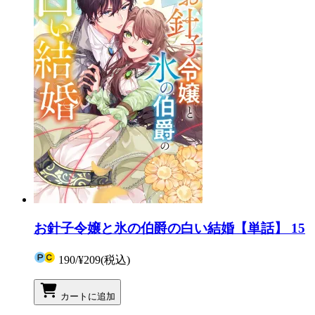
お針子令嬢と氷の伯爵の白い結婚【単話】 15
190
/
¥209
(税込)
カートに追加