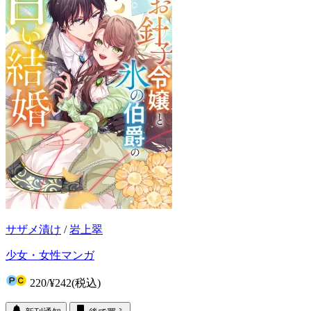
サザメ漬け
/
岩上翠
少女・女性マンガ
220
/
¥242
(税込)