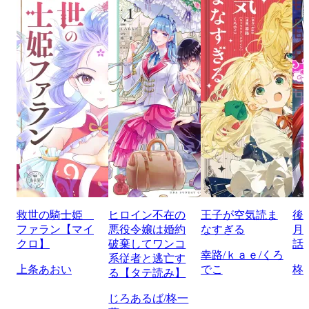
救世の騎士姫
ヒロイン不在の
王子が空気読ま
後
ファラン【マイ
悪役令嬢は婚約
なすぎる
月
クロ】
破棄してワンコ
話
幸路/ｋａｅ/くろ
系従者と逃亡す
上条あおい
でこ
柊
る【タテ読み】
じろあるば/柊一