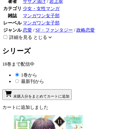
著者
サザメ漬け
/
岩上翠
カテゴリ
少女・女性マンガ
雑誌
マンガワン女子部
レーベル
マンガワン女子部
ジャンル
恋愛
/
SF・ファンタジー
/
政略恋愛
詳細を見る
とじる
シリーズ
18巻まで配信中
1巻から
最新刊から
未購入分をまとめてカートに追加
カートに追加しました