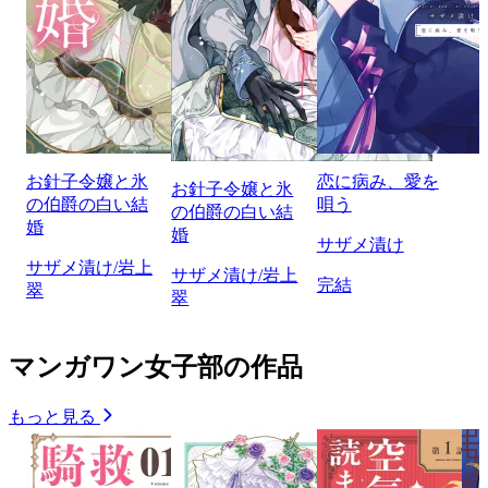
お針子令嬢と氷
恋に病み、愛を
お針子令嬢と氷
の伯爵の白い結
唄う
の伯爵の白い結
婚
婚
サザメ漬け
サザメ漬け/岩上
サザメ漬け/岩上
完結
翠
翠
マンガワン女子部の作品
もっと見る