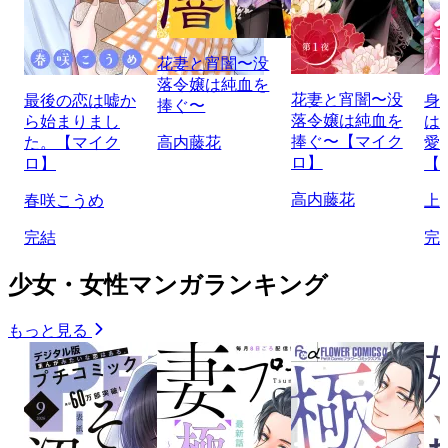
花妻と宵闇〜没
落令嬢は純血を
花妻と宵闇〜没
最後の恋は嘘か
身
捧ぐ〜
落令嬢は純血を
ら始まりまし
は
捧ぐ〜【マイク
た。【マイク
高内藤花
愛
ロ】
ロ】
【
高内藤花
春咲こうめ
上
完結
完
少女・女性マンガランキング
もっと見る