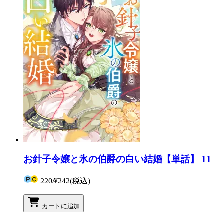
お針子令嬢と氷の伯爵の白い結婚【単話】 11
220
/
¥242
(税込)
カートに追加