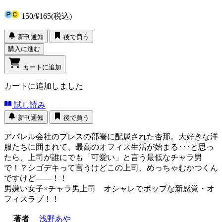
150
/
¥165
(税込)
新刊通知
後で買う
購入に進む
カートに追加
カートに追加しました
試し読み
新刊通知
後で買う
アパレル会社のプレスの部署に配属された杏那。大好きな洋
服たちに囲まれて、最高のオフィス生活が始まる･･･と思っ
たら、上司が誰にでも「可愛い」と言う最低なチャラ男
で！？シゴデキって言うけどこの上司、めっちゃむかつくん
ですけど――！！
男嫌い女子×チャラ男上司 オシャレでポップな新感覚・オ
フィスラブ！！
著者
浅野あや