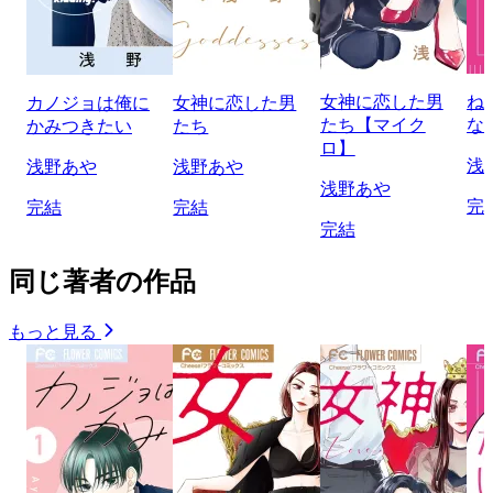
女神に恋した男
ね
カノジョは俺に
女神に恋した男
たち【マイク
な
かみつきたい
たち
ロ】
浅
浅野あや
浅野あや
浅野あや
完
完結
完結
完結
同じ著者の作品
もっと見る