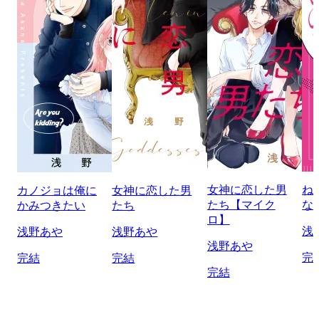
女神に恋した男
ね
カノジョは俺に
女神に恋した男
たち【マイク
な
かみつきたい
たち
ロ】
浅
浅野あや
浅野あや
浅野あや
完
完結
完結
完結