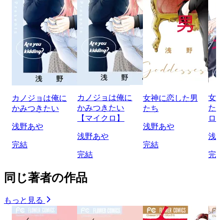
カノジョは俺に
女
カノジョは俺に
女神に恋した男
かみつきたい
た
かみつきたい
たち
【マイクロ】
ロ
浅野あや
浅野あや
浅野あや
浅
完結
完結
完結
完
同じ著者の作品
もっと見る