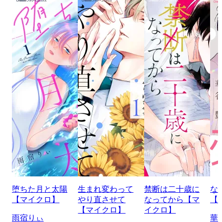
堕ちた月と太陽
生まれ変わって
禁断は二十歳に
な
【マイクロ】
やり直させて
なってから【マ
【
【マイクロ】
イクロ】
雨宿りぃ
華