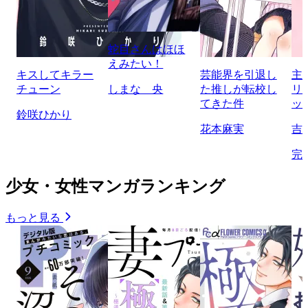
蛇目さんはほほ
えみたい！
キスしてキラー
芸能界を引退し
主
チューン
しまな 央
た推しが転校し
リ
てきた件
ッ
鈴咲ひかり
花本麻実
吉
完
少女・女性マンガランキング
もっと見る