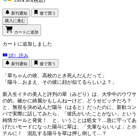
530
/
¥583
(税込)
新刊通知
後で買う
購入に進む
カートに追加
カートに追加しました
試し読み
新刊通知
後で買う
「翠ちゃんの彼、高校のとき死んだんだって」
「陽斗…おまえ、その彼に顔が似てるらしいよ？」
新入生イチの美人と評判の翠（みどり）は、大学中のウワサ
の的。確かに綺麗かもしんねーけど、どうせビッチだろ？
と、無視を決め込んだ陽斗（はると）だったのに、新歓コン
パで実際に話してみたら、「彼氏がいたことがない」という
純情ガールと発覚！ と、いうことは処女？…急に守ってあ
げたいモードになった陽斗に翠は、「先輩ならいいよ」とホ
テルに！ 混乱する陽斗を翠は押し倒して…？