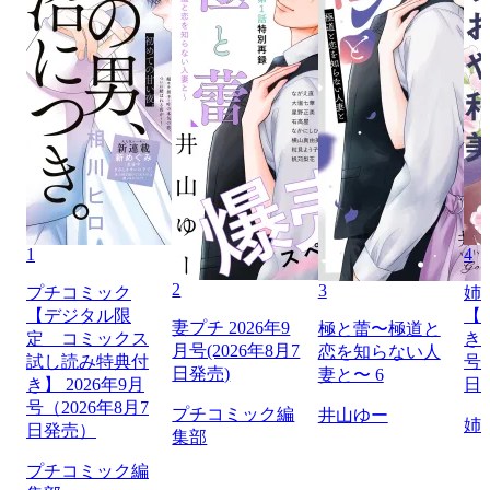
1
4
2
3
プチコミック
姉
【デジタル限
【
妻プチ 2026年9
極と蕾〜極道と
定 コミックス
き】
月号(2026年8月7
恋を知らない人
試し読み特典付
号（
日発売)
妻と〜 6
き】 2026年9月
日
号（2026年8月7
プチコミック編
井山ゆー
姉
日発売）
集部
プチコミック編