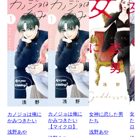
カノジョは俺に
女
カノジョは俺に
女神に恋した男
かみつきたい
た
かみつきたい
たち
【マイクロ】
ロ
浅野あや
浅野あや