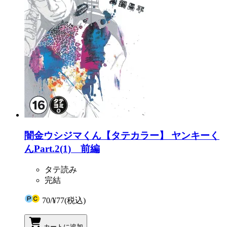
闇金ウシジマくん【タテカラー】 ヤンキーく
んPart.2(1) 前編
タテ読み
完結
70
/
¥77
(税込)
カートに追加