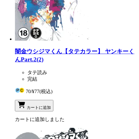
闇金ウシジマくん【タテカラー】 ヤンキーく
んPart.2(2)
タテ読み
完結
70
/
¥77
(税込)
カートに追加
カートに追加しました