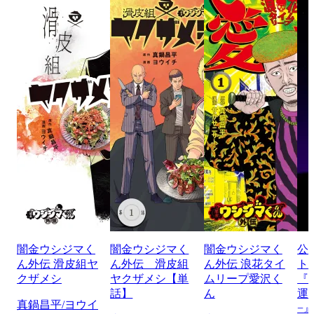
闇金ウシジマく
闇金ウシジマく
闇金ウシジマく
公
ん外伝 滑皮組ヤ
ん外伝 滑皮組
ん外伝 浪花タイ
ト
クザメシ
ヤクザメシ【単
ムリープ愛沢く
『
話】
ん
運
真鍋昌平/ヨウイ
−