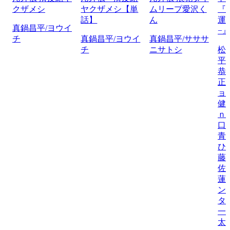
クザメシ
ヤクザメシ【単
ムリープ愛沢く
『
話】
ん
運
真鍋昌平/ヨウイ
−
チ
真鍋昌平/ヨウイ
真鍋昌平/サササ
チ
ニサトシ
松
平
恭
正
ョ
健
ｎ
口
青
ひ
藤
佐
蓮
ン
タ
一
太