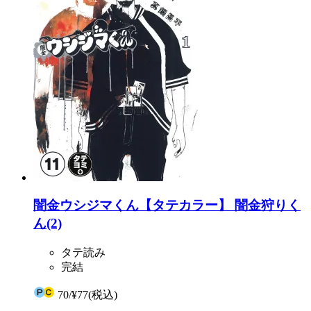
闇金ウシジマくん【タテカラー】 闇金狩りく
ん(2)
タテ読み
完結
70
/
¥77
(税込)