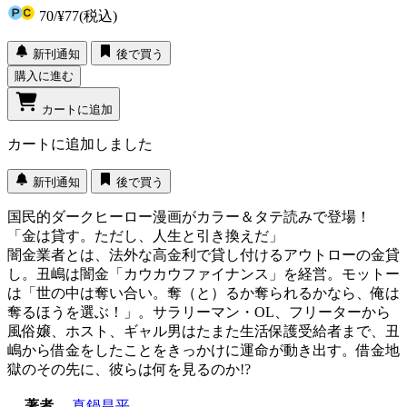
70
/
¥77
(税込)
新刊通知
後で買う
購入に進む
カートに追加
カートに追加しました
新刊通知
後で買う
国民的ダークヒーロー漫画がカラー＆タテ読みで登場！
「金は貸す。ただし、人生と引き換えだ」
闇金業者とは、法外な高金利で貸し付けるアウトローの金貸
し。丑嶋は闇金「カウカウファイナンス」を経営。モットー
は「世の中は奪い合い。奪（と）るか奪られるかなら、俺は
奪るほうを選ぶ！」。サラリーマン・OL、フリーターから
風俗嬢、ホスト、ギャル男はたまた生活保護受給者まで、丑
嶋から借金をしたことをきっかけに運命が動き出す。借金地
獄のその先に、彼らは何を見るのか!?
著者
真鍋昌平