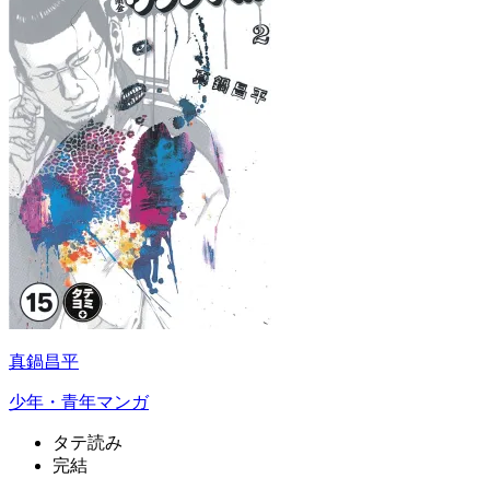
真鍋昌平
少年・青年マンガ
タテ読み
完結