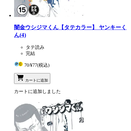
闇金ウシジマくん【タテカラー】 ヤンキーく
ん(4)
タテ読み
完結
70
/
¥77
(税込)
カートに追加
カートに追加しました