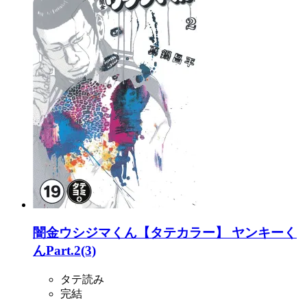
闇金ウシジマくん【タテカラー】 ヤンキーく
んPart.2(3)
タテ読み
完結