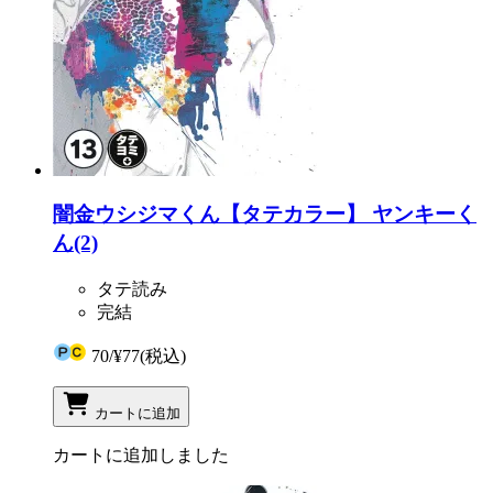
闇金ウシジマくん【タテカラー】 ヤンキーく
ん(2)
タテ読み
完結
70
/
¥77
(税込)
カートに追加
カートに追加しました