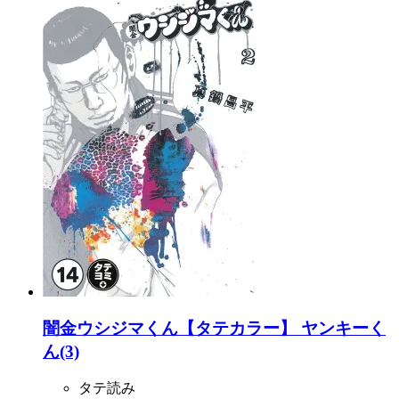
闇金ウシジマくん【タテカラー】 ヤンキーく
ん(3)
タテ読み