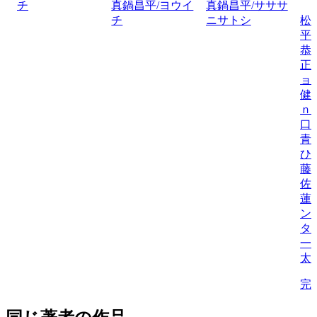
チ
真鍋昌平/ヨウイ
真鍋昌平/サササ
チ
ニサトシ
松
平
恭
正
ョ
健
ｎ
口
青
ひ
藤
佐
蓮
ン
タ
一
太
完