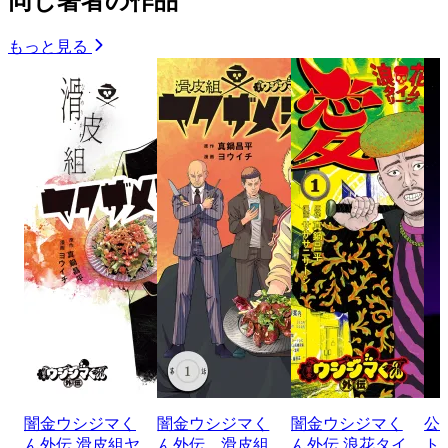
同じ著者の作品
もっと見る
闇金ウシジマく
闇金ウシジマく
闇金ウシジマく
公
ん外伝 滑皮組ヤ
ん外伝 滑皮組
ん外伝 浪花タイ
ト