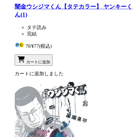
闇金ウシジマくん【タテカラー】 ヤンキーく
ん(1)
タテ読み
完結
70
/
¥77
(税込)
カートに追加
カートに追加しました