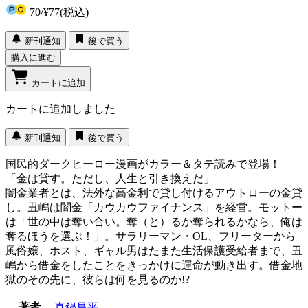
70
/
¥77
(税込)
新刊通知
後で買う
購入に進む
カートに追加
カートに追加しました
新刊通知
後で買う
国民的ダークヒーロー漫画がカラー＆タテ読みで登場！
「金は貸す。ただし、人生と引き換えだ」
闇金業者とは、法外な高金利で貸し付けるアウトローの金貸
し。丑嶋は闇金「カウカウファイナンス」を経営。モットー
は「世の中は奪い合い。奪（と）るか奪られるかなら、俺は
奪るほうを選ぶ！」。サラリーマン・OL、フリーターから
風俗嬢、ホスト、ギャル男はたまた生活保護受給者まで、丑
嶋から借金をしたことをきっかけに運命が動き出す。借金地
獄のその先に、彼らは何を見るのか!?
著者
真鍋昌平