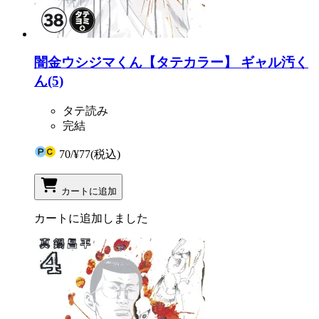
闇金ウシジマくん【タテカラー】 ギャル汚く
ん(5)
タテ読み
完結
70
/
¥77
(税込)
カートに追加
カートに追加しました