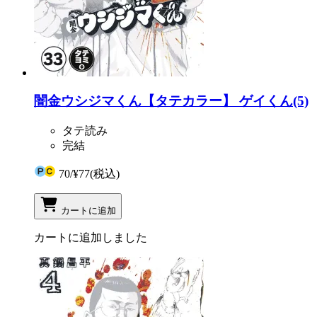
闇金ウシジマくん【タテカラー】 ゲイくん(5)
タテ読み
完結
70
/
¥77
(税込)
カートに追加
カートに追加しました