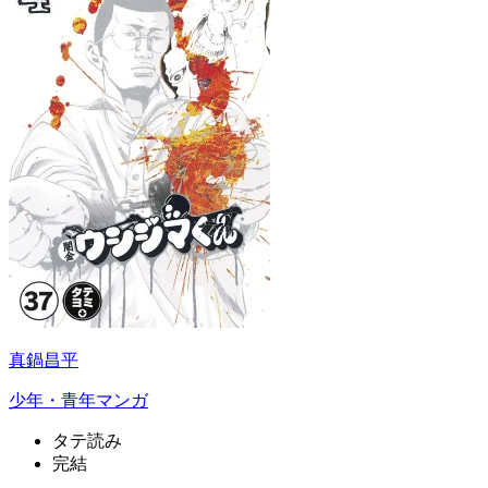
真鍋昌平
少年・青年マンガ
タテ読み
完結