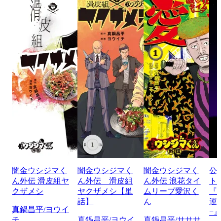
闇金ウシジマく
闇金ウシジマく
闇金ウシジマく
公
ん外伝 滑皮組ヤ
ん外伝 滑皮組
ん外伝 浪花タイ
ト
クザメシ
ヤクザメシ【単
ムリープ愛沢く
『
話】
ん
運
真鍋昌平/ヨウイ
−
チ
真鍋昌平/ヨウイ
真鍋昌平/サササ