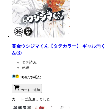
闇金ウシジマくん【タテカラー】 ギャル汚く
ん(3)
タテ読み
完結
70
/
¥77
(税込)
カートに追加
カートに追加しました