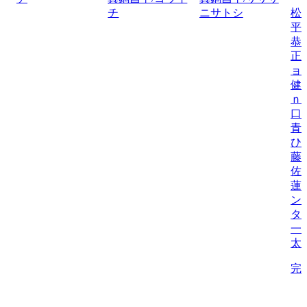
チ
ニサトシ
松
平
恭
正
ョ
健
ｎ
口
青
ひ
藤
佐
蓮
ン
タ
一
太
完