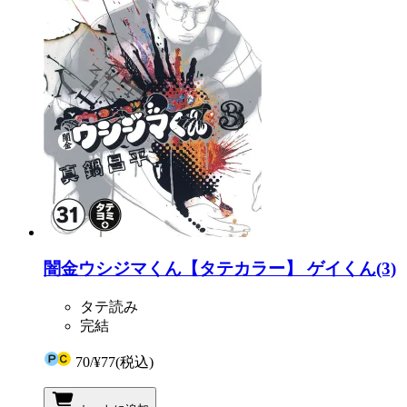
闇金ウシジマくん【タテカラー】 ゲイくん(3)
タテ読み
完結
70
/
¥77
(税込)