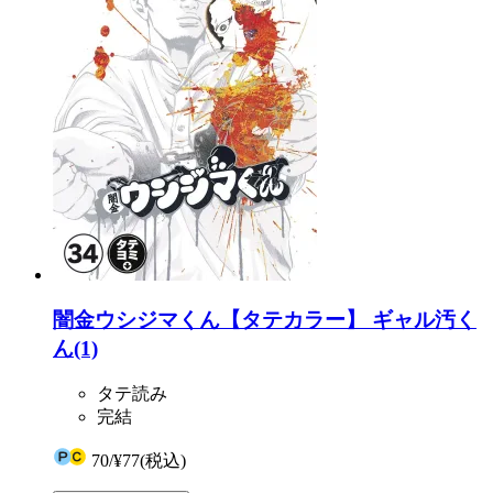
闇金ウシジマくん【タテカラー】 ギャル汚く
ん(1)
タテ読み
完結
70
/
¥77
(税込)