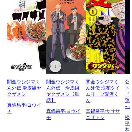
闇金ウシジマく
闇金ウシジマく
闇金ウシジマく
公
ん外伝 滑皮組ヤ
ん外伝 滑皮組
ん外伝 浪花タイ
ト
クザメシ
ヤクザメシ【単
ムリープ愛沢く
『
話】
ん
運
真鍋昌平/ヨウイ
−
チ
真鍋昌平/ヨウイ
真鍋昌平/サササ
チ
ニサトシ
松
平
恭