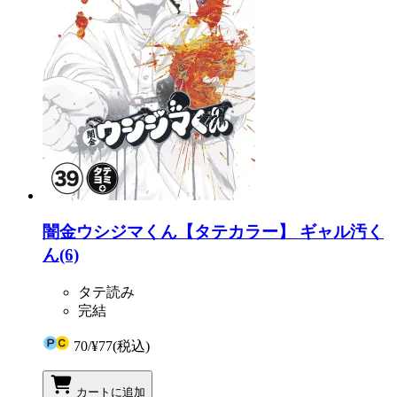
闇金ウシジマくん【タテカラー】 ギャル汚く
ん(6)
タテ読み
完結
70
/
¥77
(税込)
カートに追加