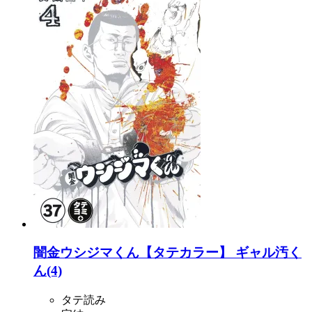
闇金ウシジマくん【タテカラー】 ギャル汚く
ん(4)
タテ読み