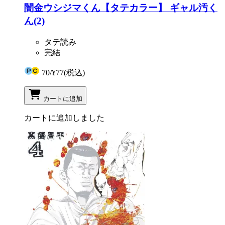
闇金ウシジマくん【タテカラー】 ギャル汚く
ん(2)
タテ読み
完結
70
/
¥77
(税込)
カートに追加
カートに追加しました