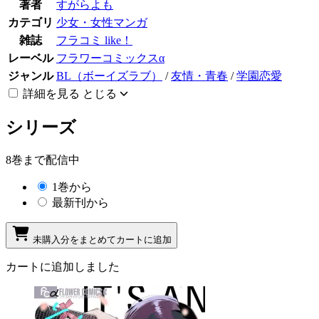
著者
すがらよも
カテゴリ
少女・女性マンガ
雑誌
フラコミ like！
レーベル
フラワーコミックスα
ジャンル
BL（ボーイズラブ）
/
友情・青春
/
学園恋愛
詳細を見る
とじる
シリーズ
8巻まで配信中
1巻から
最新刊から
未購入分をまとめてカートに追加
カートに追加しました