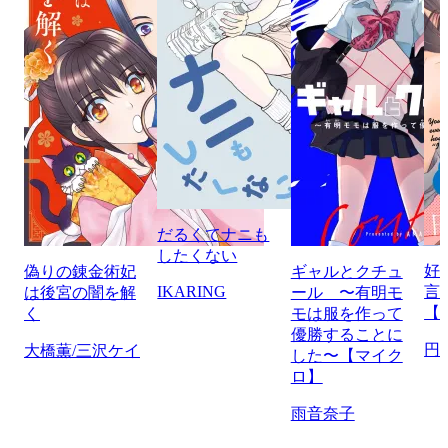
だるくてナニも
したくない
好
偽りの錬金術妃
ギャルとクチュ
IKARING
言
は後宮の闇を解
ール 〜有明モ
【
く
モは服を作って
優勝することに
円
大橋薫/三沢ケイ
した〜【マイク
ロ】
雨音奈子