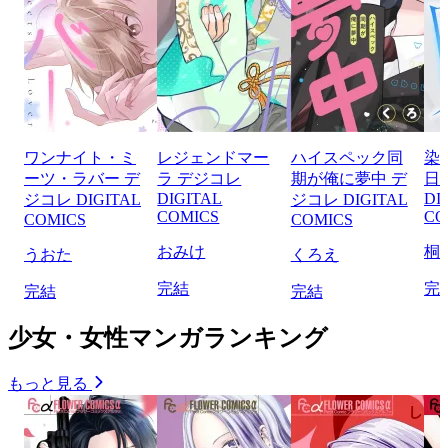
ワンナイト・ミ
レジェンドマー
ハイスペック同
染
ーツ・ラバー デ
ラ デジコレ
期が俺に夢中 デ
日
DIGITAL
DI
ジコレ DIGITAL
ジコレ DIGITAL
COMICS
CO
COMICS
COMICS
おみけ
桐
うおた
くろえ
完結
完
完結
完結
少女・女性マンガランキング
もっと見る