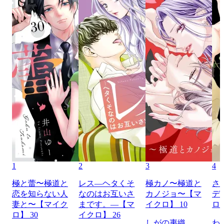
1
2
3
4
極と蕾〜極道と
レス―ヘタくそ
極カノ〜極道と
さ
恋を知らない人
なのはお互いさ
カノジョ〜【マ
デ
妻と〜【マイク
まです。―【マ
イクロ】 10
ロ】
ロ】 30
イクロ】 26
しがの夷織
わ