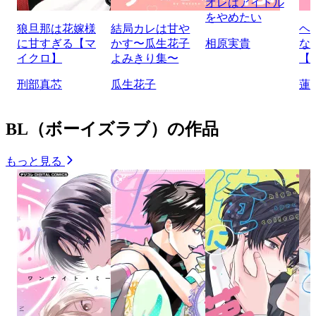
オレはアイドル
をやめたい
狼旦那は花嫁様
結局カレは甘や
ヘ
に甘すぎる【マ
かす〜瓜生花子
相原実貴
な
イクロ】
よみきり集〜
【
刑部真芯
瓜生花子
蓮
BL（ボーイズラブ）の作品
もっと見る