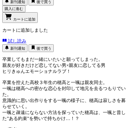
新刊通知
後で買う
購入に進む
カートに追加
カートに追加しました
試し読み
新刊通知
後で買う
卒業してもまだ一緒にいたいと願ってしまった。
親友が好きだけど恋してない男×親友に恋してる男
ヒリきゅんエモーショナルラブ！
卒業を控えた高校３年生の穂高と一颯は親友同士。
一颯は穂高への密かな恋心を封印して地元を去るつもりでい
た。
意識的に思い出作りをする一颯の様子に、穂高は寂しさを募
らせていく。
一颯と疎遠にならない方法を探っていた穂高は、一颯と昔し
た”ある約束”を勢いで持ちかけ…！？