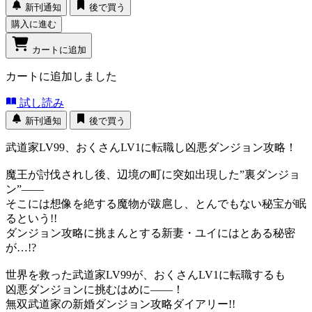
新刊通知
後で買う
購入に進む
カートに追加
カートに追加しました
試し読み
新刊通知
後で買う
武道家LV99、おくさんLV1に転職し凶悪ダンジョン攻略！
魔王が討伐されし後、辺境の町に突如出現した”裏ダンジョ
ン”――
そこには想像を絶する魔物が跋扈し、とんでもない秘宝が眠
るという!!
ダンジョン攻略に挑まんとする新妻・ユイにはとある秘密
が…!?
世界を救った武道家LV99が、おくさんLV1に転職するも
凶悪ダンジョンに挑むはめに――！
無双武道家の新婚ダンジョン攻略ダイアリー!!