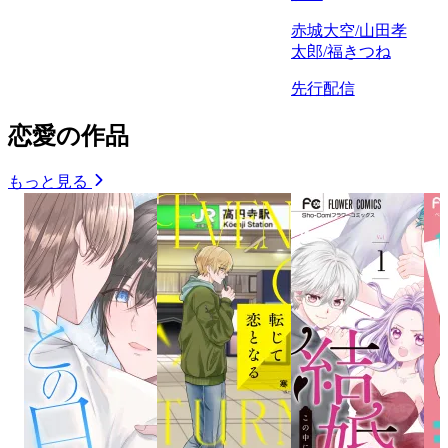
赤城大空/山田孝
太郎/福きつね
先行配信
恋愛の作品
もっと見る