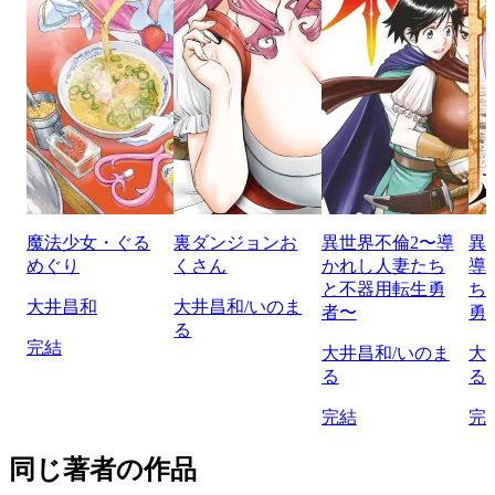
魔法少女・ぐる
裏ダンジョンお
異世界不倫2〜導
異
めぐり
くさん
かれし人妻たち
導
と不器用転生勇
ち
大井昌和
大井昌和/いのま
者〜
勇
る
完結
大井昌和/いのま
大
る
る
完結
完
同じ著者の作品