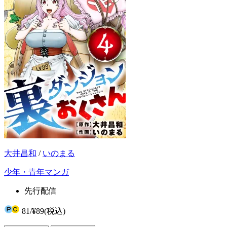
大井昌和
/
いのまる
少年・青年マンガ
先行配信
81
/
¥89
(税込)