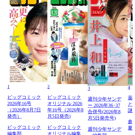
1
2
4
3
ビッグコミック
ビッグコミック
薬
週刊少年サンデ
2026年16号
オリジナル 2026
と
ー 2026年36･37
（2026年8月7日
年16号（2026年8
謎
合併号(2026年8
発売）
月5日発売)
月5日発売号)
倉
ビッグコミック
ビッグコミック
夏
週刊少年サンデ
編集部
オリジナル編集