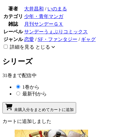
著者
大井昌和
/
いのまる
カテゴリ
少年・青年マンガ
雑誌
月刊サンデーＧＸ
レーベル
サンデーうぇぶりコミックス
ジャンル
恋愛
/
SF・ファンタジー
/
ギャグ
詳細を見る
とじる
シリーズ
31巻まで配信中
1巻から
最新刊から
未購入分をまとめてカートに追加
カートに追加しました