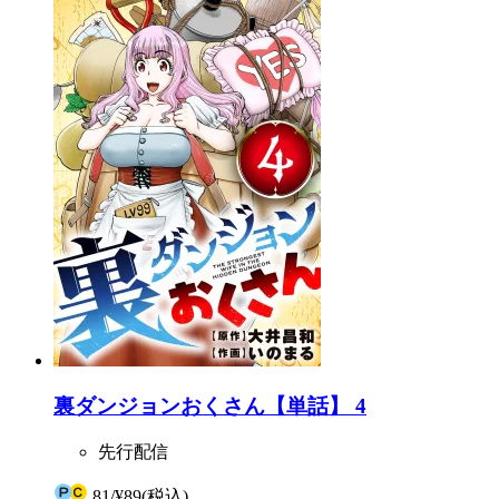
裏ダンジョンおくさん【単話】 4
先行配信
81
/
¥89
(税込)