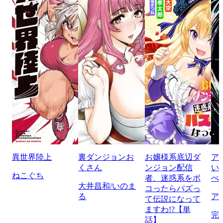
異世界陸上
裏ダンジョンお
お嬢様系底辺ダ
ア
くさん
ンジョン配信
い
ねこぐち
者、迷惑系をボ
べ
大井昌和/いのま
コったらバズっ
る
ア
て伝説になって
ますわ!?【単
完
話】