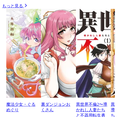
もっと見る
魔法少女・ぐる
裏ダンジョンお
異世界不倫2〜導
異
めぐり
くさん
かれし人妻たち
導
と不器用転生勇
ち