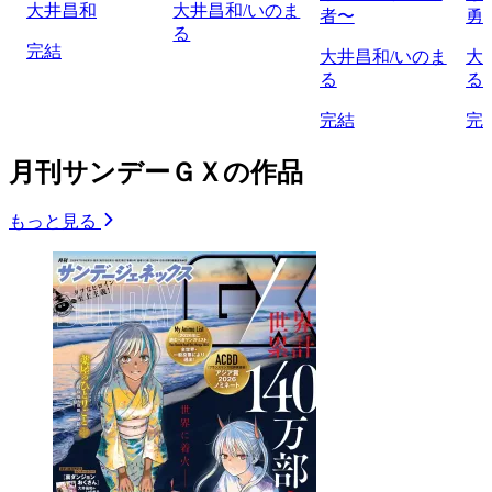
大井昌和
大井昌和/いのま
者〜
勇
る
完結
大井昌和/いのま
大
る
る
完結
完
月刊サンデーＧＸの作品
もっと見る