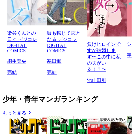
染谷くんとの
嘘も転じて恋と
日々 デジコレ
なる デジコレ
負けヒロインで
シ
DIGITAL
DIGITAL
すが結婚しま
COMICS
COMICS
宇
す〜この中に私
桐生菜央
寒田鰤
の夫がい
る！？〜
完結
完結
池山田剛
少年・青年マンガランキング
もっと見る