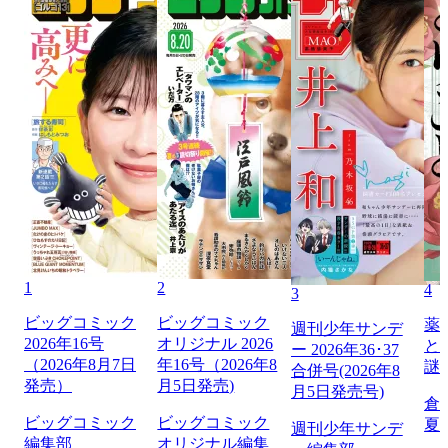
1
2
4
3
ビッグコミック
ビッグコミック
薬
週刊少年サンデ
2026年16号
オリジナル 2026
と
ー 2026年36･37
（2026年8月7日
年16号（2026年8
謎
合併号(2026年8
発売）
月5日発売)
月5日発売号)
倉
ビッグコミック
ビッグコミック
夏
週刊少年サンデ
編集部
オリジナル編集