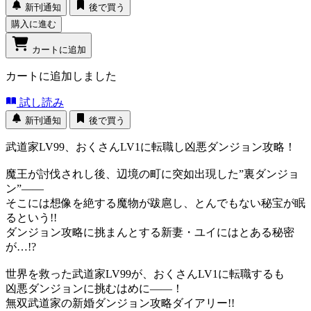
新刊通知
後で買う
購入に進む
カートに追加
カートに追加しました
試し読み
新刊通知
後で買う
武道家LV99、おくさんLV1に転職し凶悪ダンジョン攻略！
魔王が討伐されし後、辺境の町に突如出現した”裏ダンジョ
ン”――
そこには想像を絶する魔物が跋扈し、とんでもない秘宝が眠
るという!!
ダンジョン攻略に挑まんとする新妻・ユイにはとある秘密
が…!?
世界を救った武道家LV99が、おくさんLV1に転職するも
凶悪ダンジョンに挑むはめに――！
無双武道家の新婚ダンジョン攻略ダイアリー!!