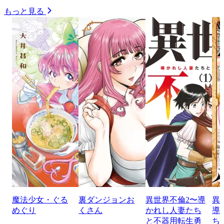
もっと見る
魔法少女・ぐる
裏ダンジョンお
異世界不倫2〜導
異
めぐり
くさん
かれし人妻たち
導
と不器用転生勇
ち