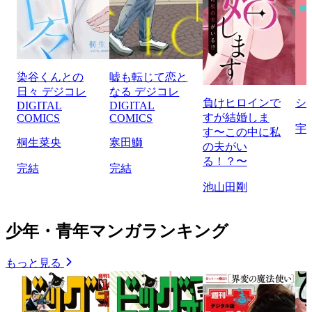
染谷くんとの
嘘も転じて恋と
日々 デジコレ
なる デジコレ
負けヒロインで
シ
DIGITAL
DIGITAL
すが結婚しま
COMICS
COMICS
宇
す〜この中に私
桐生菜央
寒田鰤
の夫がい
る！？〜
完結
完結
池山田剛
少年・青年マンガランキング
もっと見る