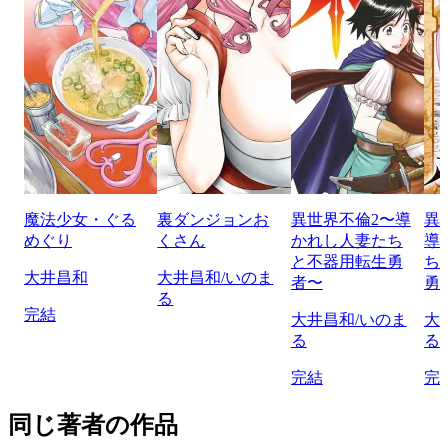
魔法少女・ぐる
裏ダンジョンお
異世界不倫2〜導
異
めぐり
くさん
かれし人妻たち
導
と不器用転生勇
ち
大井昌和
大井昌和/いのま
者〜
勇
る
完結
大井昌和/いのま
大
る
る
完結
完
同じ著者の作品