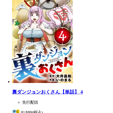
裏ダンジョンおくさん【単話】 4
先行配信
81
/
¥89
(税込)