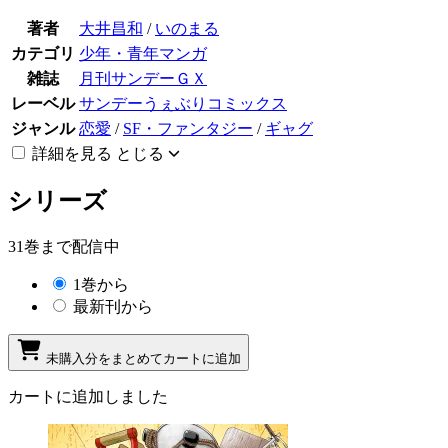
著者
大井昌和
/
いのまる
カテゴリ
少年・青年マンガ
雑誌
月刊サンデーＧＸ
レーベル
サンデーうぇぶりコミックス
ジャンル
恋愛
/
SF・ファンタジー
/
ギャグ
詳細を見る
とじる
シリーズ
31巻まで配信中
1巻から
最新刊から
未購入分をまとめてカートに追加
カートに追加しました