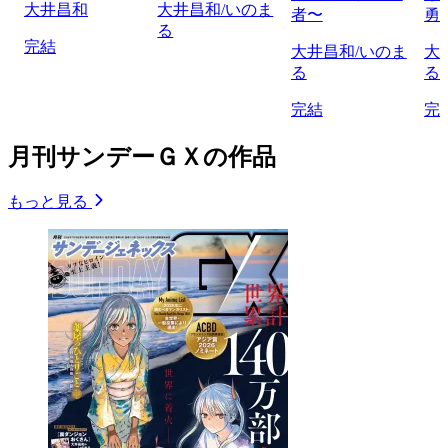
大井昌和
大井昌和/いのま
者〜
勇
る
完結
大井昌和/いのま
大
る
る
完結
完
月刊サンデーＧＸの作品
もっと見る