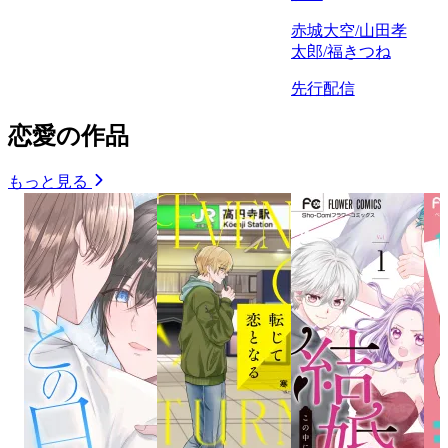
赤城大空/山田孝
太郎/福きつね
先行配信
恋愛の作品
もっと見る