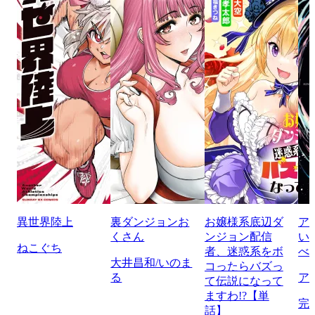
異世界陸上
裏ダンジョンお
お嬢様系底辺ダ
ア
くさん
ンジョン配信
い
ねこぐち
者、迷惑系をボ
べ
大井昌和/いのま
コったらバズっ
る
ア
て伝説になって
ますわ!?【単
完
話】