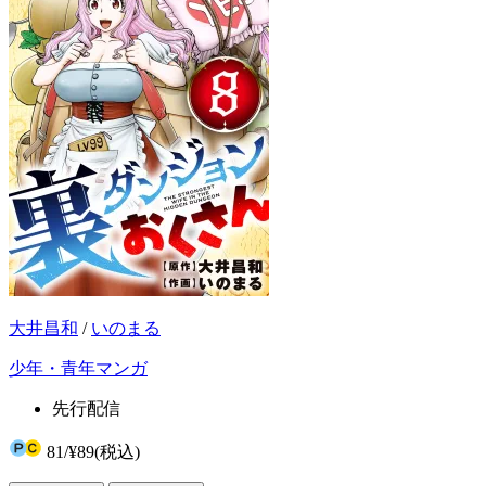
大井昌和
/
いのまる
少年・青年マンガ
先行配信
81
/
¥89
(税込)