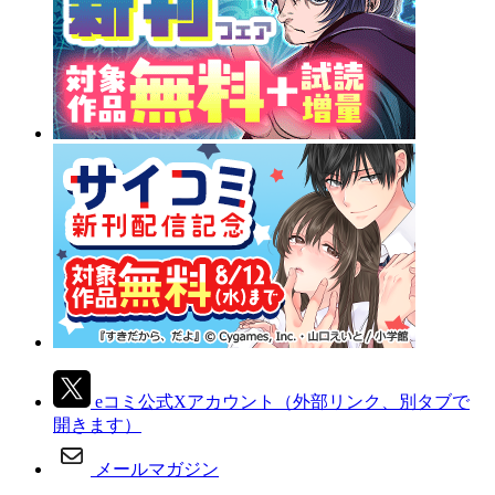
eコミ公式Xアカウント
（外部リンク、別タブで
開きます）
メールマガジン