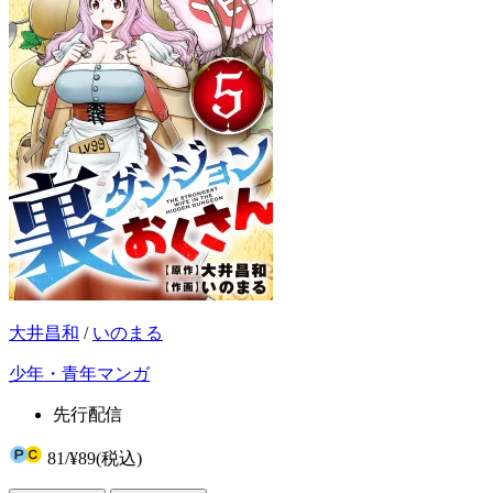
大井昌和
/
いのまる
少年・青年マンガ
先行配信
81
/
¥89
(税込)