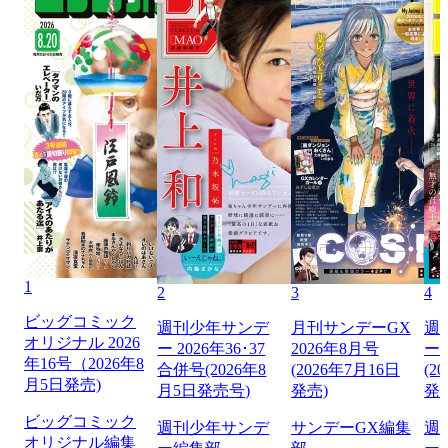
1
2
3
4
ビッグコミック
週刊少年サンデ
月刊サンデーGX
週
オリジナル 2026
ー 2026年36･37
2026年8月号
ー 
年16号（2026年8
合併号(2026年8
(2026年7月16日
(2
月5日発売)
月5日発売号)
発売)
発
ビッグコミック
週刊少年サンデ
サンデーGX編集
週
オリジナル編集