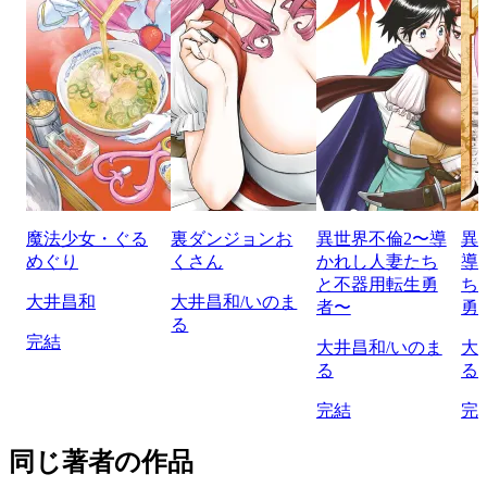
魔法少女・ぐる
裏ダンジョンお
異世界不倫2〜導
異
めぐり
くさん
かれし人妻たち
導
と不器用転生勇
ち
大井昌和
大井昌和/いのま
者〜
勇
る
完結
大井昌和/いのま
大
る
る
完結
完
同じ著者の作品