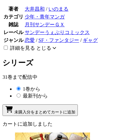
著者
大井昌和
/
いのまる
カテゴリ
少年・青年マンガ
雑誌
月刊サンデーＧＸ
レーベル
サンデーうぇぶりコミックス
ジャンル
恋愛
/
SF・ファンタジー
/
ギャグ
詳細を見る
とじる
シリーズ
31巻まで配信中
1巻から
最新刊から
未購入分をまとめてカートに追加
カートに追加しました