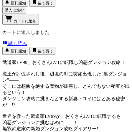
新刊通知
後で買う
購入に進む
カートに追加
カートに追加しました
試し読み
新刊通知
後で買う
武道家LV99、おくさんLV1に転職し凶悪ダンジョン攻略！
魔王が討伐されし後、辺境の町に突如出現した”裏ダンジョ
ン”――
そこには想像を絶する魔物が跋扈し、とんでもない秘宝が眠
るという!!
ダンジョン攻略に挑まんとする新妻・ユイにはとある秘密
が…!?
世界を救った武道家LV99が、おくさんLV1に転職するも
凶悪ダンジョンに挑むはめに――！
無双武道家の新婚ダンジョン攻略ダイアリー!!