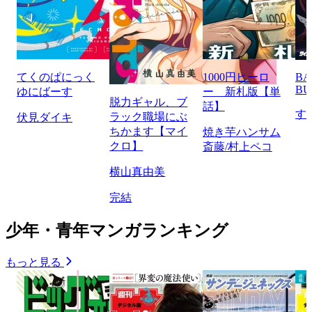
てくのぱにっく
1000円ヒーロ
BA
BU
ゆにばーす
ー 新札版【単
脱力ギャル、ブ
話】
す
ラック職場にぶ
伏見ダイキ
ちかます【マイ
焼き芋ハンサム
クロ】
斎藤/村上ペコ
横山真由美
完結
少年・青年マンガランキング
もっと見る