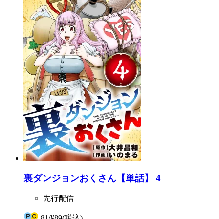
裏ダンジョンおくさん【単話】 4
先行配信
81
/
¥89
(税込)