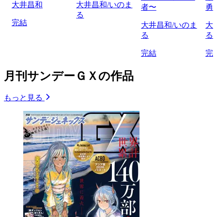
大井昌和
大井昌和/いのま
者〜
勇
る
完結
大井昌和/いのま
大
る
る
完結
完
月刊サンデーＧＸの作品
もっと見る