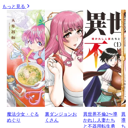
もっと見る
魔法少女・ぐる
裏ダンジョンお
異世界不倫2〜導
異
めぐり
くさん
かれし人妻たち
導
と不器用転生勇
ち