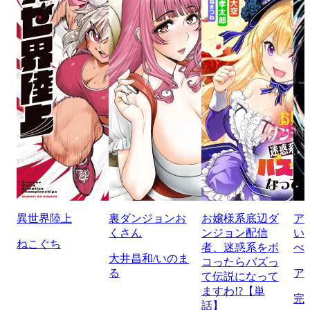
異世界陸上
裏ダンジョンお
お嬢様系底辺ダ
ア
くさん
ンジョン配信
い
ねこぐち
者、迷惑系をボ
べ
大井昌和/いのま
コったらバズっ
る
ア
て伝説になって
ますわ!?【単
完
話】