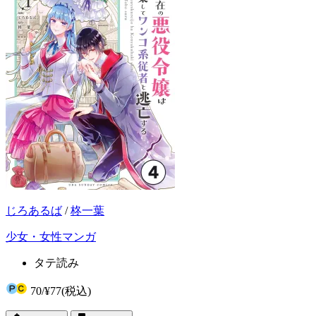
じろあるば
/
柊一葉
少女・女性マンガ
タテ読み
70
/
¥77
(税込)