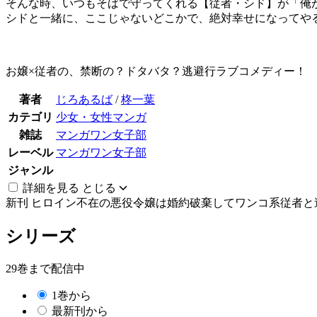
そんな時、いつもそばで守ってくれる【従者・シド】が「俺
シドと一緒に、ここじゃないどこかで、絶対幸せになってや
お嬢×従者の、禁断の？ドタバタ？逃避行ラブコメディー！
著者
じろあるば
/
柊一葉
カテゴリ
少女・女性マンガ
雑誌
マンガワン女子部
レーベル
マンガワン女子部
ジャンル
詳細を見る
とじる
新刊
ヒロイン不在の悪役令嬢は婚約破棄してワンコ系従者と逃亡する
シリーズ
29巻まで配信中
1巻から
最新刊から