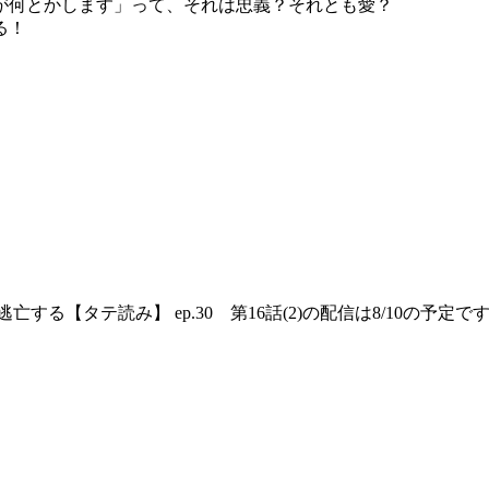
が何とかします」って、それは忠義？それとも愛？
る！
【タテ読み】 ep.30 第16話(2)の配信は8/10の予定で