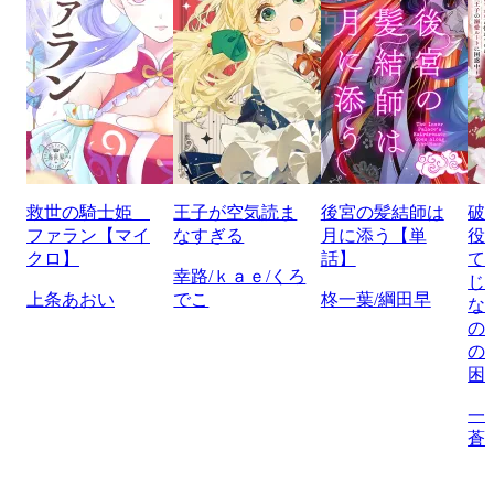
救世の騎士姫
王子が空気読ま
後宮の髪結師は
破
ファラン【マイ
なすぎる
月に添う【単
役
クロ】
話】
て
幸路/ｋａｅ/くろ
じ
上条あおい
でこ
柊一葉/綱田早
な
の
の
困
一
蒼