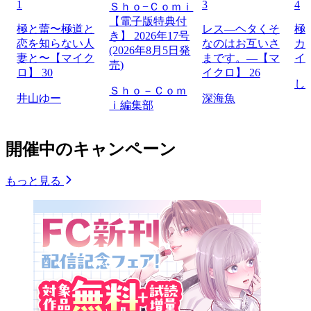
1
3
4
Ｓｈｏ−Ｃｏｍｉ
【電子版特典付
極と蕾〜極道と
レス―ヘタくそ
極
き】 2026年17号
恋を知らない人
なのはお互いさ
カ
(2026年8月5日発
妻と〜【マイク
まです。―【マ
イ
売)
ロ】 30
イクロ】 26
し
Ｓｈｏ－Ｃｏｍ
井山ゆー
深海魚
ｉ編集部
開催中のキャンペーン
もっと見る