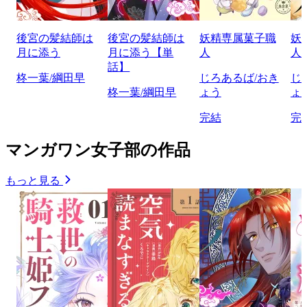
後宮の髪結師は
後宮の髪結師は
妖精専属菓子職
妖
月に添う
月に添う【単
人
人
話】
柊一葉/綱田早
じろあるば/おき
じ
柊一葉/綱田早
ょう
ょ
完結
完
マンガワン女子部の作品
もっと見る