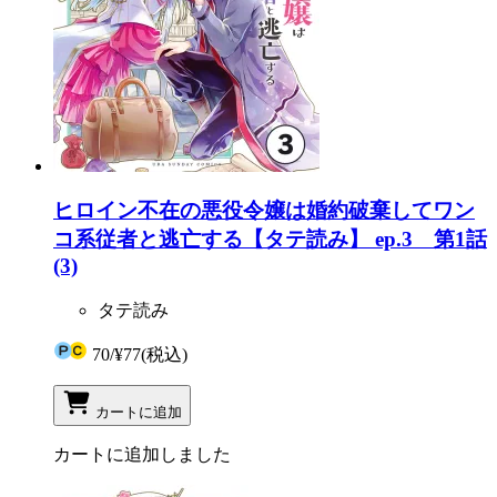
ヒロイン不在の悪役令嬢は婚約破棄してワン
コ系従者と逃亡する【タテ読み】 ep.3 第1話
(3)
タテ読み
70
/
¥77
(税込)
カートに追加
カートに追加しました