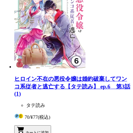
ヒロイン不在の悪役令嬢は婚約破棄してワン
コ系従者と逃亡する【タテ読み】 ep.6 第3話
(1)
タテ読み
70
/
¥77
(税込)
カートに追加