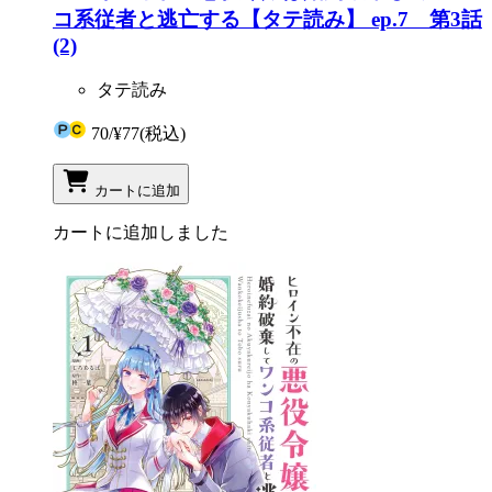
コ系従者と逃亡する【タテ読み】 ep.7 第3話
(2)
タテ読み
70
/
¥77
(税込)
カートに追加
カートに追加しました