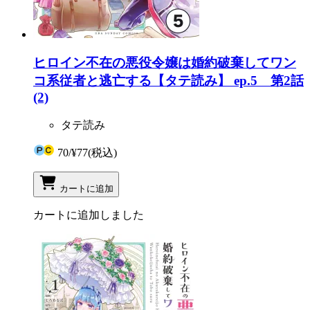
ヒロイン不在の悪役令嬢は婚約破棄してワン
コ系従者と逃亡する【タテ読み】 ep.5 第2話
(2)
タテ読み
70
/
¥77
(税込)
カートに追加
カートに追加しました