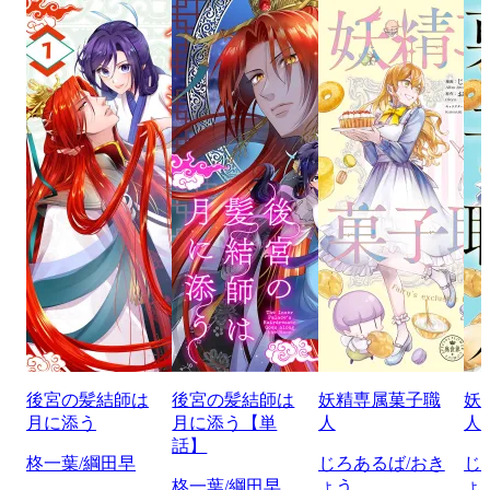
後宮の髪結師は
後宮の髪結師は
妖精専属菓子職
妖
月に添う
月に添う【単
人
人
話】
柊一葉/綱田早
じろあるば/おき
じ
柊一葉/綱田早
ょう
ょ