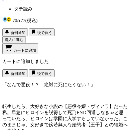
タテ読み
70
/
¥77
(税込)
新刊通知
後で買う
購入に進む
カートに追加
カートに追加しました
新刊通知
後で買う
「なんで悪役！？ 絶対に死にたくない！」
転生したら、大好きな小説の【悪役令嬢・ヴィアラ】だった
私。早急にヒロインを説得して死刑END回避しなきゃと思
っていたら、ヒロインは学園に入学すらしていなかった。こ
のままじゃ、女好きで傍若無人な婚約者【王子】との結婚へ