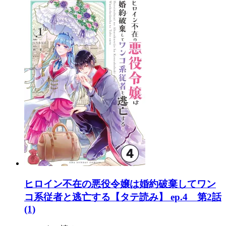
ヒロイン不在の悪役令嬢は婚約破棄してワン
コ系従者と逃亡する【タテ読み】 ep.4 第2話
(1)