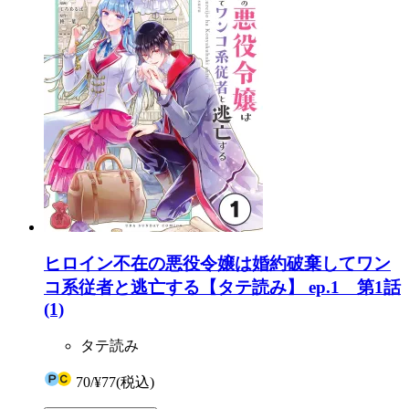
ヒロイン不在の悪役令嬢は婚約破棄してワン
コ系従者と逃亡する【タテ読み】 ep.1 第1話
(1)
タテ読み
70
/
¥77
(税込)