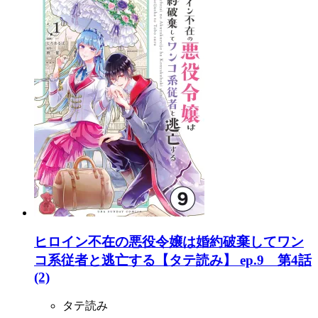
ヒロイン不在の悪役令嬢は婚約破棄してワン
コ系従者と逃亡する【タテ読み】 ep.9 第4話
(2)
タテ読み