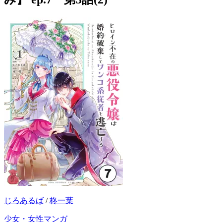
じろあるば
/
柊一葉
少女・女性マンガ