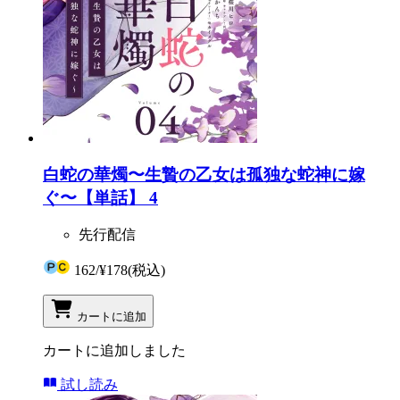
白蛇の華燭〜生贄の乙女は孤独な蛇神に嫁
ぐ〜【単話】 4
先行配信
162
/
¥178
(税込)
カートに追加
カートに追加しました
試し読み