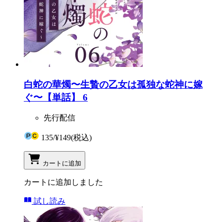
白蛇の華燭〜生贄の乙女は孤独な蛇神に嫁
ぐ〜【単話】 6
先行配信
135
/
¥149
(税込)
カートに追加
カートに追加しました
試し読み