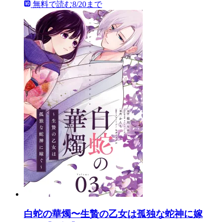
無料で読む
8/20まで
白蛇の華燭〜生贄の乙女は孤独な蛇神に嫁