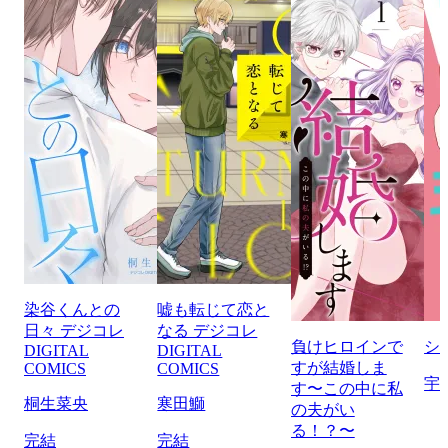
染谷くんとの
嘘も転じて恋と
日々 デジコレ
なる デジコレ
負けヒロインで
シ
DIGITAL
DIGITAL
すが結婚しま
COMICS
COMICS
宇
す〜この中に私
桐生菜央
寒田鰤
の夫がい
る！？〜
完結
完結