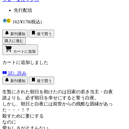
先行配信
162
/
¥178
(税込)
新刊通知
後で買う
購入に進む
カートに追加
カートに追加しました
試し読み
新刊通知
後で買う
生贄にされた朝日を助けたのは旧家の若き当主・白夜
誰よりも、必ず朝日を幸せにすると誓う白夜。
しかし、朝日と白夜には前世からの残酷な因縁があっ
た・・・！？
殺すために妻にする
なのに
愛おしさが止まらない