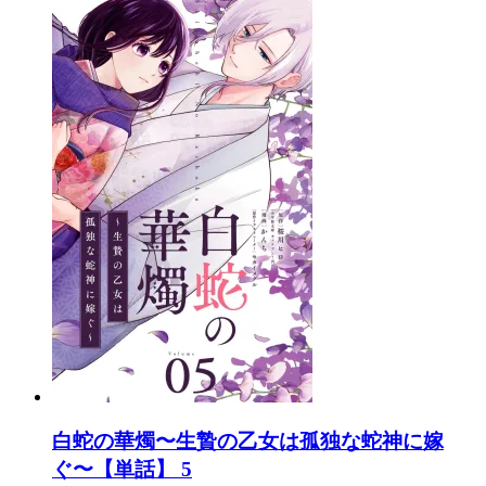
白蛇の華燭〜生贄の乙女は孤独な蛇神に嫁
ぐ〜【単話】 5