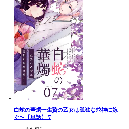
白蛇の華燭〜生贄の乙女は孤独な蛇神に嫁
ぐ〜【単話】 7