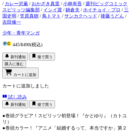
/
カレー沢薫
/
おかざき真里
/
小林有吾
/
週刊ビッグコミック
スピリッツ編集部
/
イシイ渡
/
鍋倉夫
/
ホイチョイ・プロ
/
三
国史明
/
笠原真樹
/
鳥トマト
/
サンカクヘッド
/
後藤うどん
/
吉田修一
少年・青年マンガ
445
/
¥490
(税込)
新刊通知
後で買う
購入に進む
カートに追加
カートに追加しました
試し読み
新刊通知
後で買う
●巻頭グラビア！スピリッツ初登場！『かとゆり』（カトユ
リ）
●巻頭カラー！『アニメ「結婚するって、本当ですか」第２