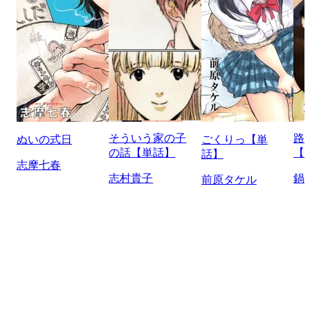
そういう家の子
路
ぬいの式日
ごくりっ【単
の話【単話】
【
話】
志摩七春
志村貴子
鍋
前原タケル