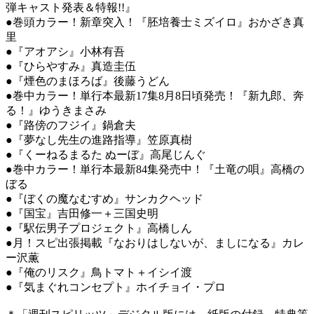
弾キャスト発表＆特報!!』
●巻頭カラー！新章突入！『胚培養士ミズイロ』おかざき真
里
●『アオアシ』小林有吾
●『ひらやすみ』真造圭伍
●『煙色のまほろば』後藤うどん
●巻中カラー！単行本最新17集8月8日頃発売！『新九郎、奔
る！』ゆうきまさみ
●『路傍のフジイ』鍋倉夫
●『夢なし先生の進路指導』笠原真樹
●『くーねるまるた ぬーぼ』高尾じんぐ
●巻中カラー！単行本最新84集発売中！『土竜の唄』高橋の
ぼる
●『ぼくの魔なむすめ』サンカクヘッド
●『国宝』吉田修一＋三国史明
●『駅伝男子プロジェクト』高橋しん
●月！スピ出張掲載『なおりはしないが、ましになる』カレ
ー沢薫
●『俺のリスク』鳥トマト＋イシイ渡
●『気まぐれコンセプト』ホイチョイ・プロ