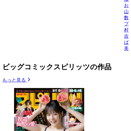
お
山
数
プ
村
吉
ば
美
ビッグコミックスピリッツの作品
もっと見る