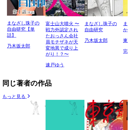
まなざし珠子の
富士山大噴火 〜
まなざし珠子の
ま
自由研究【単
戦力外認定され
自由研究
か
話】
たおっさん会社
乃木坂太郎
東
員モチザネが天
乃木坂太郎
変地異で成り上
完
がり！？〜
速戸ゆう
同じ著者の作品
もっと見る