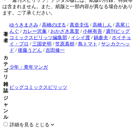
＊「週刊スピリッツ」デジタル版には、紙版の付録、特典等
は含まれません。また、紙版と一部内容が異なる場合があり
ます。ご了承ください。
ゆうきまさみ
/
高橋のぼる
/
真造圭伍
/
高橋しん
/
高尾じ
んぐ
/
カレー沢薫
/
おかざき真里
/
小林有吾
/
週刊ビッグ
著
コミックスピリッツ編集部
/
イシイ渡
/
鍋倉夫
/
ホイチョ
者
イ・プロ
/
三国史明
/
笠原真樹
/
鳥トマト
/
サンカクヘッ
ド
/
後藤うどん
/
吉田修一
カ
テ
少年・青年マンガ
ゴ
リ
雑
ビッグコミックスピリッツ
誌
ジ
ャ
ン
ル
詳細を見る
とじる