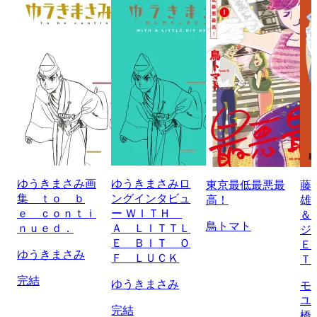
ゆうきまさみ画
ゆうきまさみロ
東京最低最悪最
藤
集 ｔｏ ｂ
ングインタビュ
高！
雄
ｅ ｃｏｎｔｉ
ー ＷＩＴＨ
＆
鳥トマト
ｎｕｅｄ．
Ａ ＬＩＴＴＬ
ジ
Ｅ ＢＩＴ Ｏ
Ｅ
ゆうきまさみ
Ｆ ＬＵＣＫ
Ｔ
完結
ゆうきまさみ
モ
ユ
完結
橋