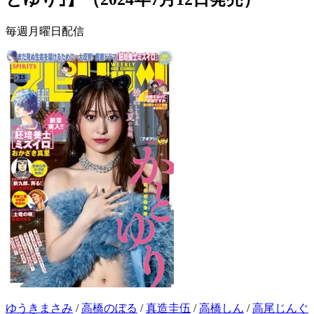
毎週月曜日配信
ゆうきまさみ
/
高橋のぼる
/
真造圭伍
/
高橋しん
/
高尾じんぐ