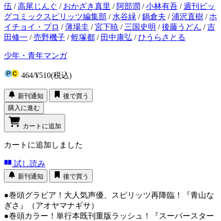
伍
/
高尾じんぐ
/
おかざき真里
/
阿部潤
/
小林有吾
/
週刊ビッ
グコミックスピリッツ編集部
/
水谷緑
/
鍋倉夫
/
浦沢直樹
/
ホ
イチョイ・プロ
/
薄場圭
/
宮下暁
/
三国史明
/
後藤うどん
/
吉
田修一
/
売野機子
/
蛭塚都
/
田中康弘
/
ひうらさとる
少年・青年マンガ
464
/
¥510
(税込)
新刊通知
後で買う
購入に進む
カートに追加
カートに追加しました
試し読み
新刊通知
後で買う
●巻頭グラビア！大人気声優、スピリッツ再降臨！『青山な
ぎさ』（アオヤマナギサ）
●巻頭カラー！単行本既刊重版ラッシュ！『スーパースター