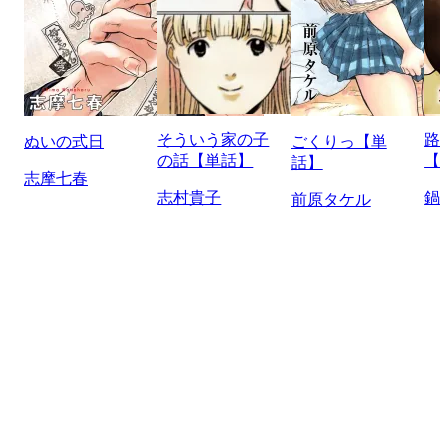
そういう家の子
路
ぬいの式日
ごくりっ【単
の話【単話】
【
話】
志摩七春
志村貴子
鍋
前原タケル