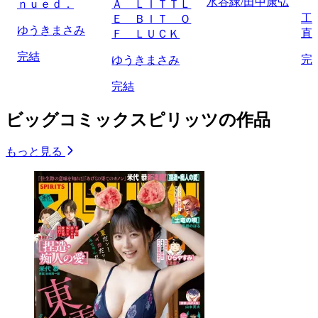
水谷緑/田中康弘
ｎｕｅｄ．
Ａ ＬＩＴＴＬ
工
Ｅ ＢＩＴ Ｏ
ゆうきまさみ
直
Ｆ ＬＵＣＫ
完結
完
ゆうきまさみ
完結
ビッグコミックスピリッツの作品
もっと見る