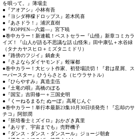
を唄って。』薄場圭
●『アオアシ』小林有吾
●『ヨシダ檸檬ドロップス』若木民喜
●『あさドラ！』浦沢直樹
●『ROPPEN―六篇―』宮下暁
●巻中カラー！新連載！ベストセラー『山怪』新章コミカラ
イズ！『山人が語る不思議な話 山怪朱』田中康弘＋水谷緑
（タナカヤスヒロ＋ミズタニミドリ）
●『路傍のフジイ』鍋倉夫
●『さよならダイヤモンド』蛭塚都
●巻中カラー！大ヒット作家、初登場読切！『君は星屑、ス
ーパースター』ひうらさとる（ヒウラサトル）
●『ひらやすみ』真造圭伍
●『土竜の唄』高橋のぼる
●『国宝』吉田修一＋三国史明
●『くーねるまるた ぬーぼ』高尾じんぐ
●巻中カラー！単行本最新23集10月30日頃発売！『忘却のサ
チコ』阿部潤
●『胚培養士ミズイロ』おかざき真里
●『ありす、宇宙までも』売野機子
●『ダンス・ダンス・ダンスール』ジョージ朝倉