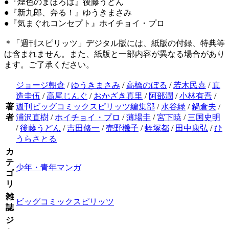
●『煙色のまほろば』後藤うどん
●『新九郎、奔る！』ゆうきまさみ
●『気まぐれコンセプト』ホイチョイ・プロ
＊「週刊スピリッツ」デジタル版には、紙版の付録、特典等
は含まれません。また、紙版と一部内容が異なる場合があり
ます。ご了承ください。
ジョージ朝倉
/
ゆうきまさみ
/
高橋のぼる
/
若木民喜
/
真
造圭伍
/
高尾じんぐ
/
おかざき真里
/
阿部潤
/
小林有吾
/
著
週刊ビッグコミックスピリッツ編集部
/
水谷緑
/
鍋倉夫
/
者
浦沢直樹
/
ホイチョイ・プロ
/
薄場圭
/
宮下暁
/
三国史明
/
後藤うどん
/
吉田修一
/
売野機子
/
蛭塚都
/
田中康弘
/
ひ
うらさとる
カ
テ
少年・青年マンガ
ゴ
リ
雑
ビッグコミックスピリッツ
誌
ジ