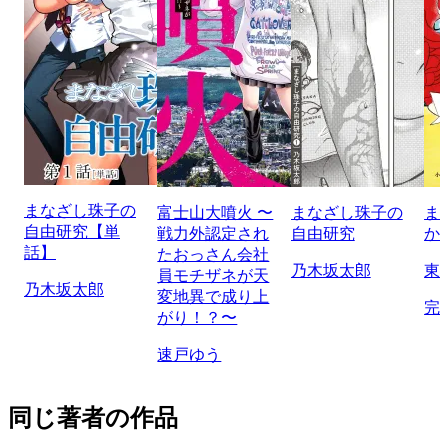
まなざし珠子の
富士山大噴火 〜
まなざし珠子の
ま
自由研究【単
戦力外認定され
自由研究
か
話】
たおっさん会社
乃木坂太郎
東
員モチザネが天
乃木坂太郎
変地異で成り上
完
がり！？〜
速戸ゆう
同じ著者の作品