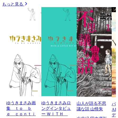
もっと見る
ゆうきまさみ画
ゆうきまさみロ
山人が語る不思
パ
集 ｔｏ ｂ
ングインタビュ
議な話 山怪朱
A
ｅ ｃｏｎｔｉ
ー ＷＩＴＨ
デ