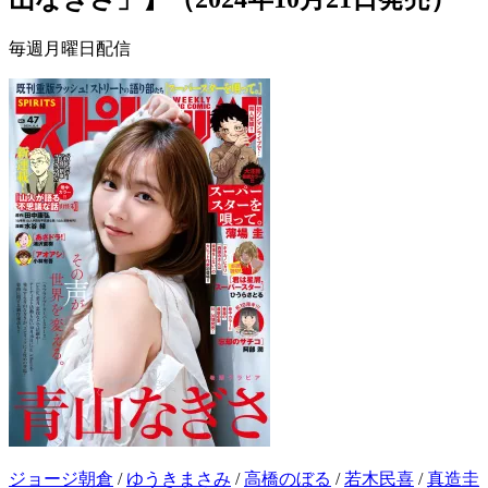
毎週月曜日配信
ジョージ朝倉
/
ゆうきまさみ
/
高橋のぼる
/
若木民喜
/
真造圭