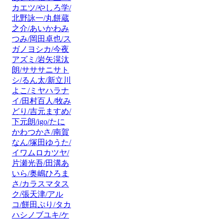
カエツ/やしろ学/
北野詠一/丸餅蔵
之介/あいかわみ
つみ/岡田卓也/ス
ガノヨシカ/今夜
アズミ/岩矢滉汰
朗/サササニサト
シ/るん太/新立川
よこ/ミヤハラナ
イ/田村百人/牧み
どり/吉元ますめ/
下元朗/igo/たに
かわつかさ/南賀
なん/塚田ゆうた/
イワムロカツヤ/
片瀬光吾/田溝あ
いら/奥嶋ひろま
さ/カラスマタス
ク/張天津/アル
コ/餅田ぷり/タカ
ハシノブユキ/ケ