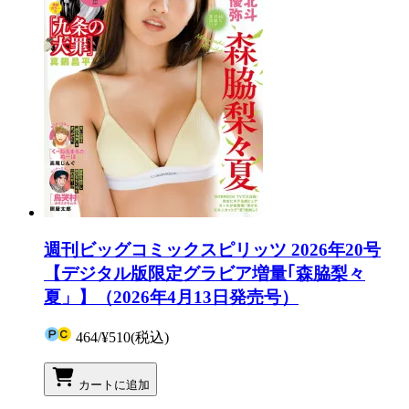
週刊ビッグコミックスピリッツ 2026年20号
【デジタル版限定グラビア増量｢森脇梨々
夏」】（2026年4月13日発売号）
464
/
¥510
(税込)
カートに追加