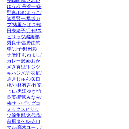
長崎尚志/さぬい
ゆう/伊丹澄一/荻
野真/ねむようこ/
酒見賢一/早坂ガ
ブ/緒里たばさ/松
田奈緒子/月刊!ス
ピリッツ編集部/
秀良子/富野由悠
季/月子/野田彩
子/田中むねよし/
カレー沢薫/おか
ざき真里/トジツ
キハジメ/丹羽庭/
眉月じゅん/矢口
桃/小林有吾/竹充
ヒロ/黒江ゆき/竹
良実/新國みなみ/
梅サト/ビッグコ
ミックスピリッ
ツ編集部/米代恭/
前原タケル/寺山
マル/高木ユーナ/