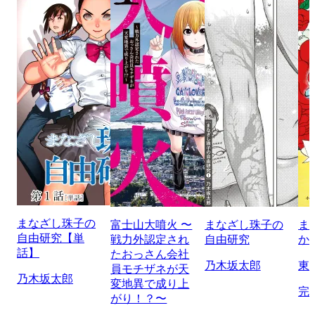
まなざし珠子の
富士山大噴火 〜
まなざし珠子の
ま
自由研究【単
戦力外認定され
自由研究
か
話】
たおっさん会社
乃木坂太郎
東
員モチザネが天
乃木坂太郎
変地異で成り上
完
がり！？〜