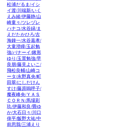
松浦だるま/イシ
イ渡/川端新/いく
えみ綾/伊藤静/山
崎童々/ツレヅレ
ハナコ/水谷緑/ま
えだたかひろ/古
海鐘一/水谷嘉孝/
大童澄瞳/玉起勉
強/バナーイ/鍬形
ゆり/玉置勉強/早
良朋/藤見よいこ/
飛松良輔/山崎コ
ータ/永野真央/町
田翠/にしだけん
すけ/藤原嗚呼子/
魔夜峰央/ＹＡＳ
ＣＯＲＮ/馬場彩
玖/伊藤和良/畳ゆ
か/大石日々/川口
倖平/飯野大祐/中
前思我/三浦えり