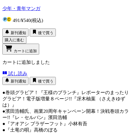
少年・青年マンガ
491
/
¥540
(税込)
新刊通知
後で買う
購入に進む
カートに追加
カートに追加しました
試し読み
新刊通知
後で買う
●巻頭グラビア！『王様のブランチ』レポーターのまったり
グラビア！電子版増量８ページ!!『冴木柚葉 （さえきゆず
は）』
●濱田浩輔氏、画業20周年キャンペーン開幕！決戦巻頭カラ
ー!!『レ・セルバン』濱田浩輔
●『アオアシ ブラザーフット』小林有吾
●『土竜の唄』高橋のぼる