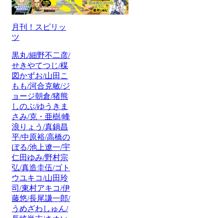
月刊！スピリッ
ツ
黒丸/細野不二彦/
せきやてつじ/楳
図かずお/山田こ
もも/河合克敏/ジ
ョージ朝倉/猪熊
しのぶ/ゆうきま
さみ/克・亜樹/峰
浪りょう/真鍋昌
平/中原裕/高橋の
ぼる/池上遼一/宇
仁田ゆみ/野村宗
弘/真造圭伍/ゴト
ウユキコ/山田玲
司/東村アキコ/伊
藤悠/長尾謙一郎/
うめざわしゅん/