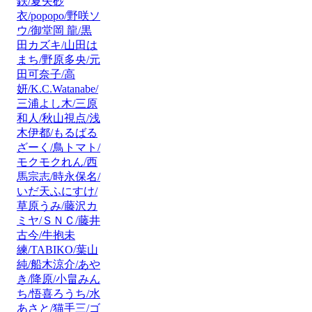
鉄/夏矢砂
衣/popopo/野咲ソ
ウ/御堂岡 龍/黒
田カズキ/山田は
まち/野原多央/元
田可奈子/高
妍/K.C.Watanabe/
三浦よし木/三原
和人/秋山視点/浅
木伊都/もるばる
ざーく/鳥トマト/
モクモクれん/西
馬宗志/時永保名/
いだ天ふにすけ/
草原うみ/藤沢カ
ミヤ/ＳＮＣ/藤井
古今/牛抱未
練/TABIKO/葉山
純/船木涼介/あや
き/降原/小畠みん
ち/悟喜ろうち/水
あさと/猫手三/ゴ