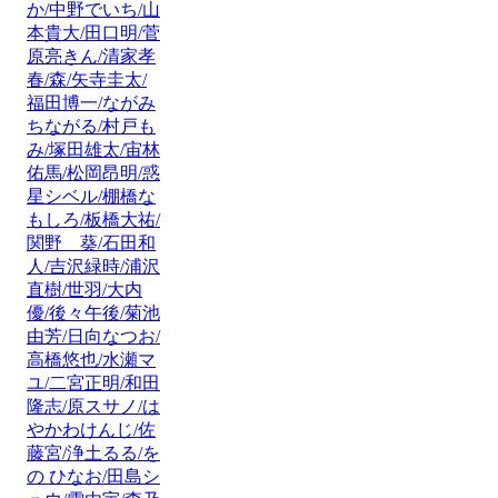
か/中野でいち/山
本貴大/田口明/菅
原亮きん/清家孝
春/森/矢寺圭太/
福田博一/ながみ
ちながる/村戸も
み/塚田雄太/宙林
佑馬/松岡昂明/惑
星シベル/棚橋な
もしろ/板橋大祐/
関野 葵/石田和
人/吉沢緑時/浦沢
直樹/世羽/大内
優/後々午後/菊池
由芳/日向なつお/
高橋悠也/水瀬マ
ユ/二宮正明/和田
隆志/原スサノ/は
やかわけんじ/佐
藤宮/浄土るる/を
の ひなお/田島シ