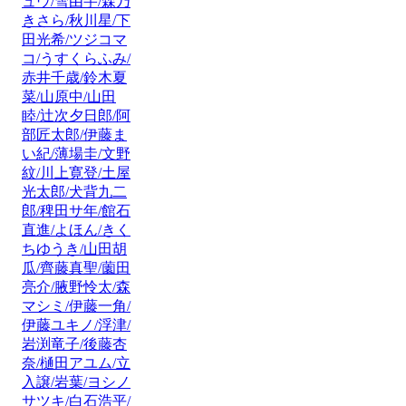
ュウ/雪由宇/森乃
きさら/秋川星/下
田光希/ツジコマ
コ/うすくらふみ/
赤井千歳/鈴木夏
菜/山原中/山田
睦/辻次夕日郎/阿
部匠太郎/伊藤ま
い紀/薄場圭/文野
紋/川上寛登/土屋
光太郎/犬背九二
郎/稗田サ年/館石
直進/よほん/きく
ちゆうき/山田胡
瓜/齊藤真聖/薗田
亮介/腋野怜太/森
マシミ/伊藤一角/
伊藤ユキノ/浮津/
岩渕竜子/後藤杏
奈/樋田アユム/立
入譲/岩葉/ヨシノ
サツキ/白石浩平/