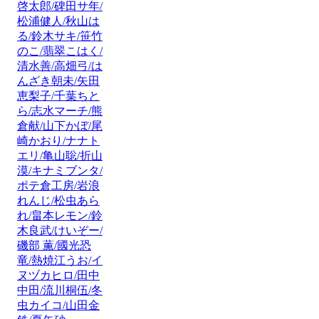
啓太郎/碑田サ年/
松浦健人/秋山は
る/鈴木サキ/笹竹
のこ/翡翠こはく/
清水善/高畑弓/は
んざき朝未/矢田
恵梨子/千葉ちと
ら/志水マーチ/熊
倉献/山下かぼ/尾
崎かおり/ナナト
エリ/亀山聡/折山
漠/キナミブンタ/
ポテ倉工房/岩浪
れんじ/松虫あら
れ/畠本レモン/鈴
木良武/けいぞー/
磯部 薫/國光恐
竜/熱焼江うお/イ
ヌヅカヒロ/田中
中田/流川桐伍/冬
虫カイコ/山田金