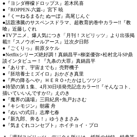
●『ヨシダ檸檬ドロップス』若木民喜
●『ROPPEN-六篇-』宮下 暁
●『くーねるまるた ぬーぼ』高尾じんぐ
●話題沸騰のサスペンスドラマ、超教育的巻中カラー!!『教
喰』近藤しぐれ
●TVアニメ、爆人気につき「月刊！スピリッツ」より出張掲
載!!『スノウボールアース』辻次夕日郎
●『ごくりっ』前原タケル
●Netflixシリーズ絶好調！真鍋昌平×柳楽優弥×松村北斗SP鼎
談インタビュー！『九条の大罪』真鍋昌平
●『ありす、宇宙までも』売野機子
●『胚培養士ミズイロ』おかざき真里
●『声の降るへや』ＨＥＲＯ+たかはしツツジ
●待望の第１集、4月30日頃発売記念カラー!!『そんなコト、
描いていいんですか!?』えのき
●『魔界の議場』三田紀房+魚戸おさむ
●『キシモジン』朝霧 舟
●『ぬいの式日』志摩七春
●『新九郎、奔る！』ゆうきまさみ
●『気まぐれコンセプト』ホイチョイ・プロ