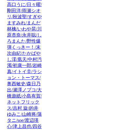
高口うに/日々曜/
剛田洋/雨瀬シオ
リ/秋波聖/すぎや
ますみれ/まんだ
林檎/いわや晃/川
原杏奈/永井聡/し
ろまんた/野性爆
弾くっきー！/末
次由紀/たかばや
し澪/凰天/中村汚
濁/初康一郎/岩崎
真/イトイ圭/ラシ
ョン・トーマス/
奥西敏史/森日乃
出/瀬澤ノブコ/大
橋遊紙/小島有賀/
ネットフリック
ス/吉村 旋/的井
ゆみこ/山崎将/蒲
タニ/soe/渡辺瑛
心/津上昌也/四谷