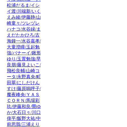
松浦だるま/イシ
イ渡/川端新/いく
えみ綾/伊藤静/山
崎童々/ツレヅレ
ハナコ/水谷緑/ま
えだたかひろ/古
海鐘一/水谷嘉孝/
大童澄瞳/玉起勉
強/バナーイ/鍬形
ゆり/玉置勉強/早
良朋/藤見よいこ/
飛松良輔/山崎コ
ータ/永野真央/町
田翠/にしだけん
すけ/藤原嗚呼子/
魔夜峰央/ＹＡＳ
ＣＯＲＮ/馬場彩
玖/伊藤和良/畳ゆ
か/大石日々/川口
倖平/飯野大祐/中
前思我/三浦えり