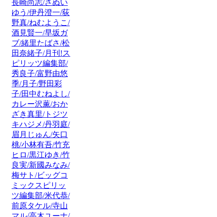
長崎尚志/さぬい
ゆう/伊丹澄一/荻
野真/ねむようこ/
酒見賢一/早坂ガ
ブ/緒里たばさ/松
田奈緒子/月刊!ス
ピリッツ編集部/
秀良子/富野由悠
季/月子/野田彩
子/田中むねよし/
カレー沢薫/おか
ざき真里/トジツ
キハジメ/丹羽庭/
眉月じゅん/矢口
桃/小林有吾/竹充
ヒロ/黒江ゆき/竹
良実/新國みなみ/
梅サト/ビッグコ
ミックスピリッ
ツ編集部/米代恭/
前原タケル/寺山
マル/高木ユーナ/