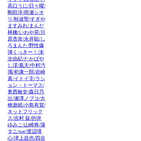
高口うに/日々曜/
剛田洋/雨瀬シオ
リ/秋波聖/すぎや
ますみれ/まんだ
林檎/いわや晃/川
原杏奈/永井聡/し
ろまんた/野性爆
弾くっきー！/末
次由紀/たかばや
し澪/凰天/中村汚
濁/初康一郎/岩崎
真/イトイ圭/ラシ
ョン・トーマス/
奥西敏史/森日乃
出/瀬澤ノブコ/大
橋遊紙/小島有賀/
ネットフリック
ス/吉村 旋/的井
ゆみこ/山崎将/蒲
タニ/soe/渡辺瑛
心/津上昌也/四谷