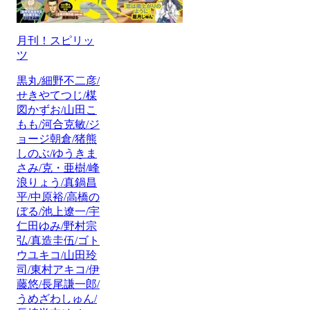
月刊！スピリッ
ツ
黒丸/細野不二彦/
せきやてつじ/楳
図かずお/山田こ
もも/河合克敏/ジ
ョージ朝倉/猪熊
しのぶ/ゆうきま
さみ/克・亜樹/峰
浪りょう/真鍋昌
平/中原裕/高橋の
ぼる/池上遼一/宇
仁田ゆみ/野村宗
弘/真造圭伍/ゴト
ウユキコ/山田玲
司/東村アキコ/伊
藤悠/長尾謙一郎/
うめざわしゅん/