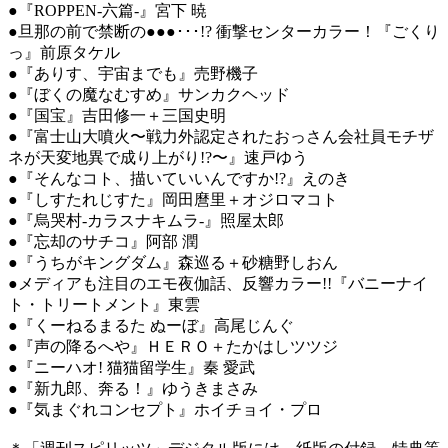
●『ROPPEN-六篇-』宮下 暁
●旦那の前で禁断の●●●･･･!? 衝撃センターカラー！『ごくり
っ』前原タケル
●『ありす、宇宙までも』売野機子
●『ぼくの魔なむすめ』サンカクヘッド
●『国宝』吉田修一＋三国史明
●『富士山大噴火〜戦力外認定されたおっさん会社員モチザ
ネが天変地異で成り上がり!?〜』速戸ゆう
●『そんなコト、描いていいんですか!?』えのき
●『しすたれじすた』岡田麿里＋オジロマコト
●『烏哭村-カラスナキムラ-』照屋太郎
●『忘却のサチコ』阿部 潤
●『うちがキングダム』森巡る＋砂糖野しおん
●メディアも注目のエモ夜伽話、反響カラー!!『バニーナイ
ト・トリートメント』東雲
●『くーねるまるた ぬーぼ』高尾じんぐ
●『声の降るへや』ＨＥＲＯ＋たかはしツツジ
●『ニーハオ! 猫猫留学生』秦 愛武
●『新九郎、奔る！』ゆうきまさみ
●『気まぐれコンセプト』ホイチョイ・プロ