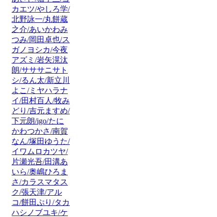
カエツ/やしろ学/
北野詠一/丸餅蔵
之介/あいかわみ
つみ/岡田卓也/ス
ガノヨシカ/今夜
アズミ/岩矢滉汰
朗/サササニサト
シ/るん太/新立川
よこ/ミヤハラナ
イ/田村百人/牧み
どり/吉元ますめ/
下元朗/igo/たに
かわつかさ/南賀
なん/塚田ゆうた/
イワムロカツヤ/
片瀬光吾/田溝あ
いら/奥嶋ひろま
さ/カラスマタス
ク/張天津/アル
コ/餅田ぷり/タカ
ハシノブユキ/ケ