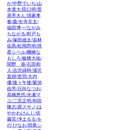
か/中野でいち/山
本貴大/田口明/菅
原亮きん/清家孝
春/森/矢寺圭太/
福田博一/ながみ
ちながる/村戸も
み/塚田雄太/宙林
佑馬/松岡昂明/惑
星シベル/棚橋な
もしろ/板橋大祐/
関野 葵/石田和
人/吉沢緑時/浦沢
直樹/世羽/大内
優/後々午後/菊池
由芳/日向なつお/
高橋悠也/水瀬マ
ユ/二宮正明/和田
隆志/原スサノ/は
やかわけんじ/佐
藤宮/浄土るる/を
の ひなお/田島シ