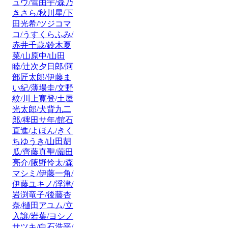
ュウ/雪由宇/森乃
きさら/秋川星/下
田光希/ツジコマ
コ/うすくらふみ/
赤井千歳/鈴木夏
菜/山原中/山田
睦/辻次夕日郎/阿
部匠太郎/伊藤ま
い紀/薄場圭/文野
紋/川上寛登/土屋
光太郎/犬背九二
郎/稗田サ年/館石
直進/よほん/きく
ちゆうき/山田胡
瓜/齊藤真聖/薗田
亮介/腋野怜太/森
マシミ/伊藤一角/
伊藤ユキノ/浮津/
岩渕竜子/後藤杏
奈/樋田アユム/立
入譲/岩葉/ヨシノ
サツキ/白石浩平/