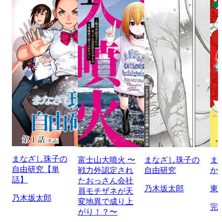
まなざし珠子の
富士山大噴火 〜
まなざし珠子の
ま
自由研究【単
戦力外認定され
自由研究
か
話】
たおっさん会社
乃木坂太郎
東
員モチザネが天
乃木坂太郎
変地異で成り上
完
がり！？〜