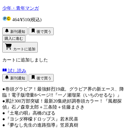
少年・青年マンガ
464
/
¥510
(税込)
新刊通知
後で買う
購入に進む
カートに追加
カートに追加しました
試し読み
新刊通知
後で買う
●巻頭グラビア！最強鮮烈19歳。グラビア界の新エース、降
臨！電子版増量8ページ!!『一ノ瀬瑠菜（いちのせるな）』
●累計300万部突破！最新20集絶好調巻頭カラー！『風都探
偵』石ノ森章太郎＋三条陸＋佐藤まさき
●『土竜の唄』高橋のぼる
●『ヨシダ檸檬ドロップス』若木民喜
●『夢なし先生の進路指導』笠原真樹