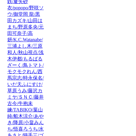
鉄/夏矢砂
衣/popopo/野咲ソ
ウ/御堂岡 龍/黒
田カズキ/山田は
まち/野原多央/元
田可奈子/高
妍/K.C.Watanabe/
三浦よし木/三原
和人/秋山視点/浅
木伊都/もるばる
ざーく/鳥トマト/
モクモクれん/西
馬宗志/時永保名/
いだ天ふにすけ/
草原うみ/藤沢カ
ミヤ/ＳＮＣ/藤井
古今/牛抱未
練/TABIKO/葉山
純/船木涼介/あや
き/降原/小畠みん
ち/悟喜ろうち/水
あさと/猫手三/ゴ