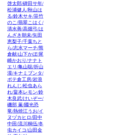
啓太郎/碑田サ年/
松浦健人/秋山は
る/鈴木サキ/笹竹
のこ/翡翠こはく/
清水善/高畑弓/は
んざき朝未/矢田
恵梨子/千葉ちと
ら/志水マーチ/熊
倉献/山下かぼ/尾
崎かおり/ナナト
エリ/亀山聡/折山
漠/キナミブンタ/
ポテ倉工房/岩浪
れんじ/松虫あら
れ/畠本レモン/鈴
木良武/けいぞー/
磯部 薫/國光恐
竜/熱焼江うお/イ
ヌヅカヒロ/田中
中田/流川桐伍/冬
虫カイコ/山田金