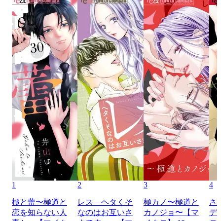
1
2
3
4
極と蕾〜極道と
レス―ヘタくそ
極カノ〜極道と
さ
恋を知らない人
なのはお互いさ
カノジョ〜【マ
デ