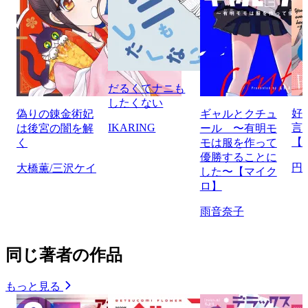
だるくてナニも
したくない
好
偽りの錬金術妃
ギャルとクチュ
IKARING
言
は後宮の闇を解
ール 〜有明モ
【
く
モは服を作って
優勝することに
円
大橋薫/三沢ケイ
した〜【マイク
ロ】
雨音奈子
同じ著者の作品
もっと見る