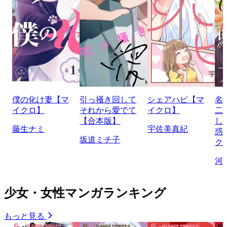
僕の化け妻【マ
引っ掻き回して
シェアハピ【マ
名
イクロ】
それから愛でて
イクロ】
二
【合本版】
し
藤生ナミ
宇佐美真紀
惑
坂道ミチ子
ク
河
少女・女性マンガランキング
もっと見る