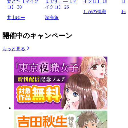
妻と〜【マイク
まです。―【マ
イクロ】 10
ロ】
ロ】 30
イクロ】 26
しがの夷織
わ
井山ゆー
深海魚
開催中のキャンペーン
もっと見る