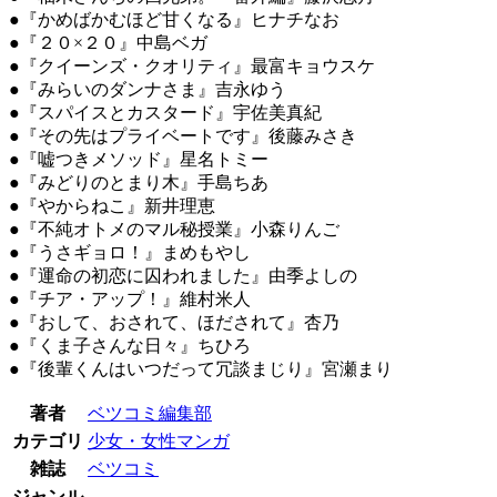
●『かめばかむほど甘くなる』ヒナチなお
●『２０×２０』中島ベガ
●『クイーンズ・クオリティ』最富キョウスケ
●『みらいのダンナさま』吉永ゆう
●『スパイスとカスタード』宇佐美真紀
●『その先はプライベートです』後藤みさき
●『嘘つきメソッド』星名トミー
●『みどりのとまり木』手島ちあ
●『やからねこ』新井理恵
●『不純オトメのマル秘授業』小森りんご
●『うさギョロ！』まめもやし
●『運命の初恋に囚われました』由季よしの
●『チア・アップ！』維村米人
●『おして、おされて、ほだされて』杏乃
●『くま子さんな日々』ちひろ
●『後輩くんはいつだって冗談まじり』宮瀬まり
著者
ベツコミ編集部
カテゴリ
少女・女性マンガ
雑誌
ベツコミ
ジャンル