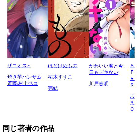
ザコオス♂
ほどけぬもの
Ｓ
かわいい君と今
Ｆ
日もデキない
焼き芋ハンサム
祐木すずこ
Ｒ
斎藤/村上ペコ
川戸春明
Ｒ
完結
吉
ま
Ｏ
同じ著者の作品