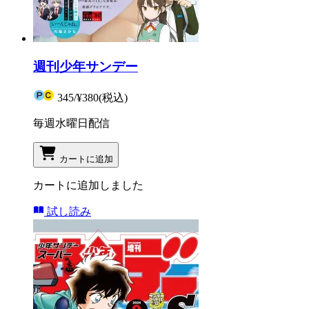
週刊少年サンデー
345
/
¥380
(税込)
毎週水曜日配信
カートに追加
カートに追加しました
試し読み