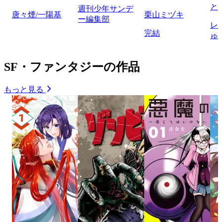
と
週刊少年サンデ
唐々煙/一陽基
栗山ミヅキ
ー編集部
レ
完結
ゅ
SF・ファンタジーの作品
もっと見る