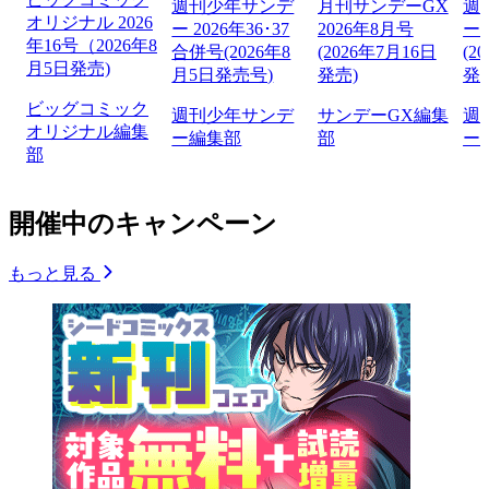
週刊少年サンデ
月刊サンデーGX
週
オリジナル 2026
ー 2026年36･37
2026年8月号
ー 
年16号（2026年8
合併号(2026年8
(2026年7月16日
(2
月5日発売)
月5日発売号)
発売)
発
ビッグコミック
週刊少年サンデ
サンデーGX編集
週
オリジナル編集
ー編集部
部
ー
部
開催中のキャンペーン
もっと見る