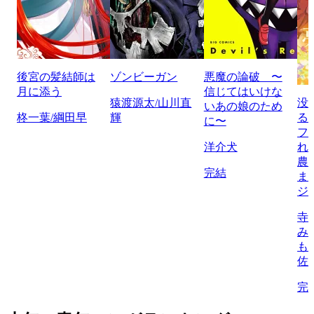
後宮の髪結師は
ゾンビーガン
悪魔の論破 〜
月に添う
信じてはいけな
猿渡源太/山川直
没
いあの娘のため
柊一葉/綱田早
輝
る
に〜
フ
洋介犬
れ
農
完結
ま
ジ
寺
み
も
佐
完