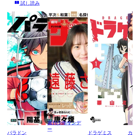
試し読み
週刊少年サンデ
ー
パラドン
ドラゲミス
カ