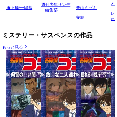
と
週刊少年サンデ
唐々煙/一陽基
栗山ミヅキ
ー編集部
レ
完結
ゅ
ミステリー・サスペンスの作品
もっと見る