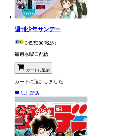
週刊少年サンデー
345
/
¥380
(税込)
毎週水曜日配信
カートに追加
カートに追加しました
試し読み