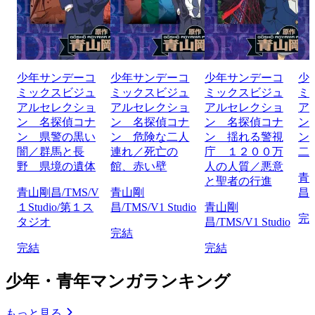
少年サンデーコ
少年サンデーコ
少年サンデーコ
少
ミックスビジュ
ミックスビジュ
ミックスビジュ
ミ
アルセレクショ
アルセレクショ
アルセレクショ
ア
ン 名探偵コナ
ン 名探偵コナ
ン 名探偵コナ
ン
ン 県警の黒い
ン 危険な二人
ン 揺れる警視
ン
闇／群馬と長
連れ／死亡の
庁 １２００万
二
野 県境の遺体
館、赤い壁
人の人質／悪意
青
と聖者の行進
青山剛昌/TMS/V
青山剛
昌/
１Studio/第１ス
昌/TMS/V1 Studio
青山剛
完
タジオ
昌/TMS/V1 Studio
完結
完結
完結
少年・青年マンガランキング
もっと見る