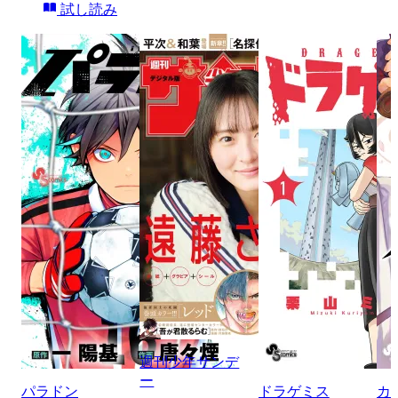
試し読み
週刊少年サンデ
ー
パラドン
ドラゲミス
カ