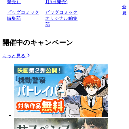
発売）
月5日発売)
倉
ビッグコミック
ビッグコミック
夏
編集部
オリジナル編集
部
開催中のキャンペーン
もっと見る