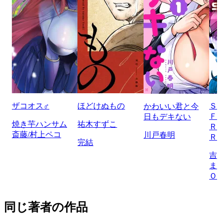
ザコオス♂
ほどけぬもの
Ｓ
かわいい君と今
Ｆ
日もデキない
焼き芋ハンサム
祐木すずこ
Ｒ
斎藤/村上ペコ
川戸春明
Ｒ
完結
吉
ま
Ｏ
同じ著者の作品