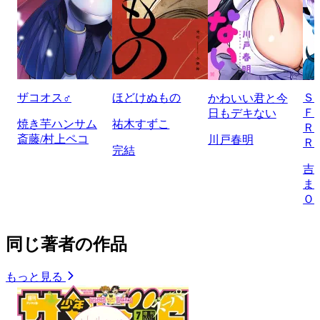
ザコオス♂
ほどけぬもの
Ｓ
かわいい君と今
Ｆ
日もデキない
焼き芋ハンサム
祐木すずこ
Ｒ
斎藤/村上ペコ
川戸春明
Ｒ
完結
吉
ま
Ｏ
同じ著者の作品
もっと見る