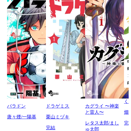
ハ
く
パラドン
ドラゲミス
カグライ 〜神楽
と雷人〜
畑
唐々煙/一陽基
栗山ミヅキ
レタス太郎/まし
完
完結
ゅ太郎