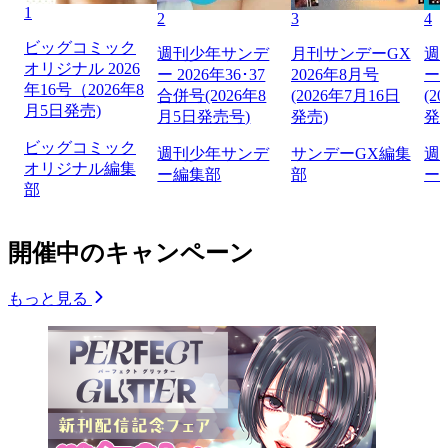
1
2
3
4
ビッグコミック
週刊少年サンデ
月刊サンデーGX
週
オリジナル 2026
ー 2026年36･37
2026年8月号
ー 
年16号（2026年8
合併号(2026年8
(2026年7月16日
(2
月5日発売)
月5日発売号)
発売)
発
ビッグコミック
週刊少年サンデ
サンデーGX編集
週
オリジナル編集
ー編集部
部
ー
部
開催中のキャンペーン
もっと見る