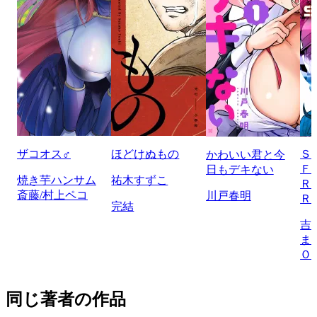
ザコオス♂
ほどけぬもの
Ｓ
かわいい君と今
Ｆ
日もデキない
焼き芋ハンサム
祐木すずこ
Ｒ
斎藤/村上ペコ
川戸春明
Ｒ
完結
吉
ま
Ｏ
同じ著者の作品