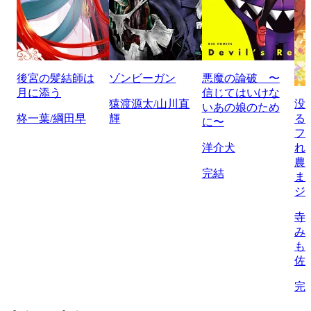
後宮の髪結師は
ゾンビーガン
悪魔の論破 〜
月に添う
信じてはいけな
猿渡源太/山川直
没
いあの娘のため
柊一葉/綱田早
輝
る
に〜
フ
洋介犬
れ
農
完結
ま
ジ
寺
み
も
佐
完