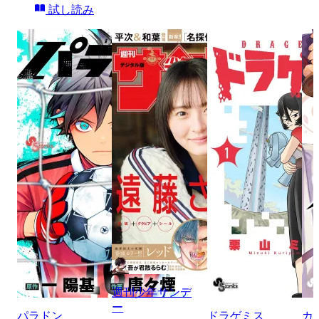
試し読み
週刊少年サンデ
ー
パラドン
ドラゲミス
カ