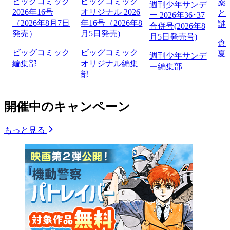
ビッグコミック
ビッグコミック
薬
週刊少年サンデ
2026年16号
オリジナル 2026
と
ー 2026年36･37
（2026年8月7日
年16号（2026年8
謎
合併号(2026年8
発売）
月5日発売)
月5日発売号)
倉
ビッグコミック
ビッグコミック
夏
週刊少年サンデ
編集部
オリジナル編集
ー編集部
部
開催中のキャンペーン
もっと見る