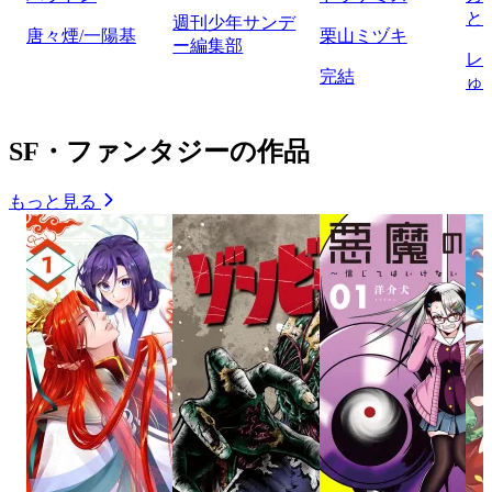
と
週刊少年サンデ
唐々煙/一陽基
栗山ミヅキ
ー編集部
レ
完結
ゅ
SF・ファンタジーの作品
もっと見る