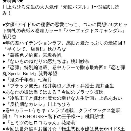
★特典3★
川上ちひろ先生の大人気作『煩悩パズル』1〜3話試し読
み！
●女優×アイドルの秘密の恋愛ごっこ、ついに両想い!!大ヒッ
ト御礼の表紙＆巻頭カラー!!『パーフェクトスキャンダル』
菊乃杏
●年の差ハイテンションラブ、感動と愛たっぷりの最終回!!
『早くシて、店長!!』秋ひろな
●『薔薇色ノ約束』宮坂香帆
●『ないものねだりの恋たちは』桃川紗奈
●『恋弾』特別編連載、巻中カラーで贈る最終回!!『恋と弾
丸 Special Bullet』箕野希望
●『鬼の千年恋』七海月
●『ブラック彼氏』桜井美也／原作：弁護士 堀井亜生
●あなたの彼は当てはまる？今回のブラック彼氏
●『冷酷王子と嫌われ魔女の幸せな人生計画』上条あおい
●『反抗期なカレシ』川上ちひろ
●巻中カラー!!うちキュンラブ連載、クライマックス急展
開！『THE HOUSE〜階下の王子様〜』桃田紗世
●『ヒミツのヒロコちゃん』花緒莉
●今回は番外編をお届け☆『転生悪役令嬢は見せかけドS王