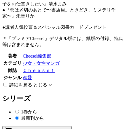
子をお仕置きしたい』清水まみ
●『恋は〆切のあとで〜書店員。ときどき、ミステリ作
家〜』朱音りか
●読者人気投票＆スペシャル図書カードプレゼント
＊「プレミアCheese!」デジタル版には、紙版の付録、特典
等は含まれません。
著者
Cheese!編集部
カテゴリ
少女・女性マンガ
雑誌
Ｃｈｅｅｓｅ！
ジャンル
恋愛
詳細を見る
とじる
シリーズ
1巻から
最新刊から