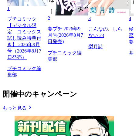
1
2
3
4
プチコミック
【デジタル限
妻プチ 2026年9
こんなの、しら
極
定 コミックス
月号(2026年8月7
ない 23
恋
試し読み特典付
日発売)
妻
き】 2026年9月
梨月詩
号（2026年8月7
プチコミック編
井
日発売）
集部
プチコミック編
集部
開催中のキャンペーン
もっと見る