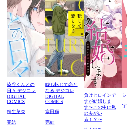
染谷くんとの
嘘も転じて恋と
日々 デジコレ
なる デジコレ
負けヒロインで
シ
DIGITAL
DIGITAL
すが結婚しま
COMICS
COMICS
宇
す〜この中に私
桐生菜央
寒田鰤
の夫がい
る！？〜
完結
完結