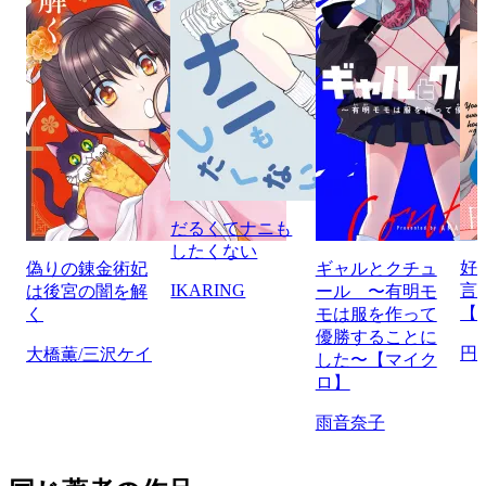
だるくてナニも
したくない
好
偽りの錬金術妃
ギャルとクチュ
IKARING
言
は後宮の闇を解
ール 〜有明モ
【
く
モは服を作って
優勝することに
円
大橋薫/三沢ケイ
した〜【マイク
ロ】
雨音奈子