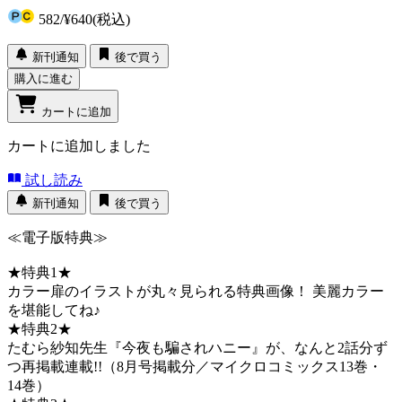
582
/
¥640
(税込)
新刊通知
後で買う
購入に進む
カートに追加
カートに追加しました
試し読み
新刊通知
後で買う
≪電子版特典≫
★特典1★
カラー扉のイラストが丸々見られる特典画像！ 美麗カラー
を堪能してね♪
★特典2★
たむら紗知先生『今夜も騙されハニー』が、なんと2話分ず
つ再掲載連載!!（8月号掲載分／マイクロコミックス13巻・
14巻）