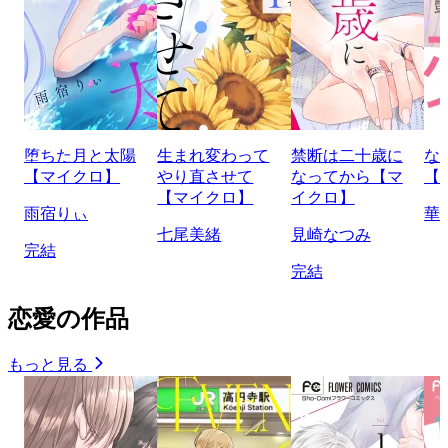
堕ちた月と太陽
生まれ変わって
禁断は二十歳に
な
【マイクロ】
やり直させて
なってから【マ
【
【マイクロ】
イクロ】
雨宿りぃ
華
七尾美緒
見崎なつみ
完結
完結
恋愛の作品
もっと見る