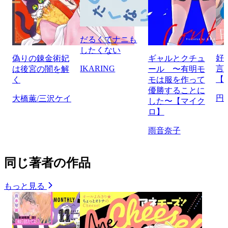
だるくてナニも
したくない
好
偽りの錬金術妃
ギャルとクチュ
IKARING
言
は後宮の闇を解
ール 〜有明モ
【
く
モは服を作って
優勝することに
円
大橋薫/三沢ケイ
した〜【マイク
ロ】
雨音奈子
同じ著者の作品
もっと見る