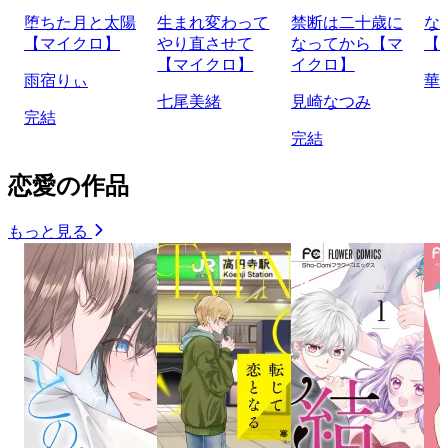
堕ちた月と太陽
生まれ変わって
禁断は二十歳に
な
【マイクロ】
やり直させて
なってから【マ
【
【マイクロ】
イクロ】
雨宿りぃ
華
七尾美緒
見崎なつみ
完結
完結
恋愛の作品
もっと見る