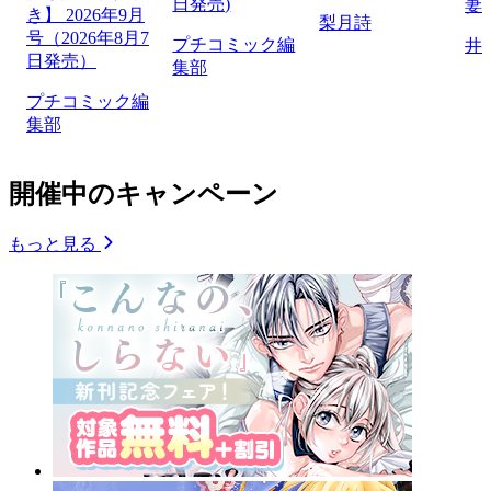
日発売)
妻
き】 2026年9月
梨月詩
号（2026年8月7
プチコミック編
井
日発売）
集部
プチコミック編
集部
開催中のキャンペーン
もっと見る