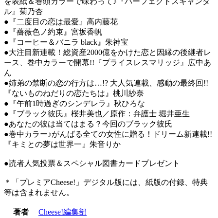
を表紙＆巻頭カラーで味わって♪『パーフェクトスキャンダ
ル』菊乃杏
●『二度目の恋は最愛』高内藤花
●『薔薇色ノ約束』宮坂香帆
●『コーヒー＆バニラ black』朱神宝
●大注目新連載！総資産2000億をかけた恋と因縁の後継者レ
ース、巻中カラーで開幕!!『プライスレスマリッジ』広中あ
ん
●姉弟の禁断の恋の行方は…!? 大人気連載、感動の最終回!!
『ないものねだりの恋たちは』桃川紗奈
●『午前1時過ぎのシンデレラ』秋ひろな
●『ブラック彼氏』桜井美也／原作：弁護士 堀井亜生
●あなたの彼は当てはまる？今回のブラック彼氏
●巻中カラー♪がんばる全ての女性に贈る！ドリーム新連載!!
『キミとの夢は世界一』朱音りか
●読者人気投票＆スペシャル図書カードプレゼント
＊「プレミアCheese!」デジタル版には、紙版の付録、特典
等は含まれません。
著者
Cheese!編集部