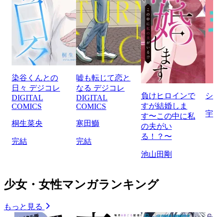
染谷くんとの
嘘も転じて恋と
日々 デジコレ
なる デジコレ
負けヒロインで
シ
DIGITAL
DIGITAL
すが結婚しま
COMICS
COMICS
宇
す〜この中に私
桐生菜央
寒田鰤
の夫がい
る！？〜
完結
完結
池山田剛
少女・女性マンガランキング
もっと見る