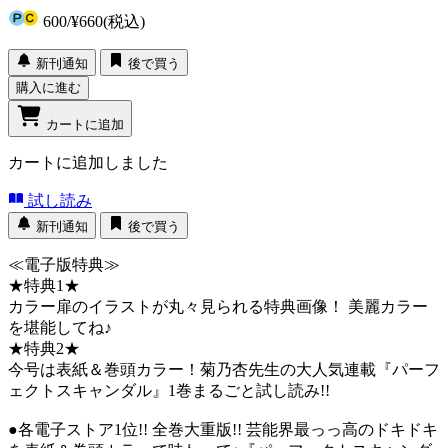
600
/
¥660
(税込)
新刊通知
後で買う
購入に進む
カートに追加
カートに追加しました
試し読み
新刊通知
後で買う
≪電子版特典≫
★特典1★
カラー扉のイラストが丸々見られる特典画像！ 美麗カラー
を堪能してね♪
★特典2★
今号は表紙＆巻頭カラー！菊乃杏先生の大人気連載『パーフ
ェクトスキャンダル』1巻まるごと試し読み!!
●各電子ストア1位!! 全巻大重版!! 芸能界最っっ高のドキドキ