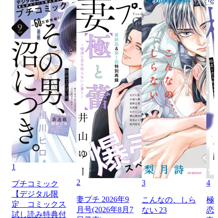
1
2
3
4
プチコミック
【デジタル限
妻プチ 2026年9
こんなの、しら
極
定 コミックス
月号(2026年8月7
ない 23
恋
試し読み特典付