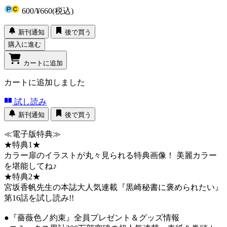
600
/
¥660
(税込)
新刊通知
後で買う
購入に進む
カートに追加
カートに追加しました
試し読み
新刊通知
後で買う
≪電子版特典≫
★特典1★
カラー扉のイラストが丸々見られる特典画像！ 美麗カラー
を堪能してね♪
★特典2★
宮坂香帆先生の本誌大人気連載『黒崎秘書に褒められたい』
第16話を試し読み!!
●『薔薇色ノ約束』全員プレゼント＆グッズ情報