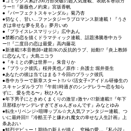
●コミックス累計200万部突破の超人気連載、表紙＆巻頭カ
ラー!!『薔薇色ノ約束』宮坂香帆
●『パーフェクトスキャンダル』菊乃杏
●切なく、甘い…ファンタジーラブロマンス新連載！『うさ
ぎは幸せな夢を見る』夢月いめ
●『プライスレスマリッジ』広中あん
●禁断の恋を描くドラマティック連載、話題沸騰巻中カラ
ー!!『二度目の恋は最愛』高内藤花
●新連載!!本音教師×建前JKの反抗的ラブ、始動!?『炎上教師
に恋なんて』大島ニコラ
●『キミとの夢は世界一』朱音りか
●『ブラック彼氏』桜井美也／原作：弁護士 堀井亜生
●あなたの彼は当てはまる？今回のブラック彼氏
●巻中カラーで新章スタート!!パパ活女子×アイドル研修生の
スキャンダルラブ!!『午前1時過ぎのシンデレラ〜恋を知ら
ずに、愛を売る〜』秋ひろな
●年下男子にときめくまくりの激甘♪激ヤバ!?新連載!!『年下
旦那様がヤンデレすぎてぎゅんぎゅんです』みなとゆみ
●転生×リベンジ×喧嘩ップル☆大人気ファンタジー連載、つ
いに最終回!!『冷酷王子と嫌われ魔女の幸せな人生計画』上
条あおい
●鮮烈デビュー！期待の新人が描く、究極の愛…『私小説』