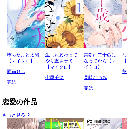
堕ちた月と太陽
生まれ変わって
禁断は二十歳に
な
【マイクロ】
やり直させて
なってから【マ
【
【マイクロ】
イクロ】
雨宿りぃ
華
七尾美緒
見崎なつみ
完結
完結
恋愛の作品
もっと見る