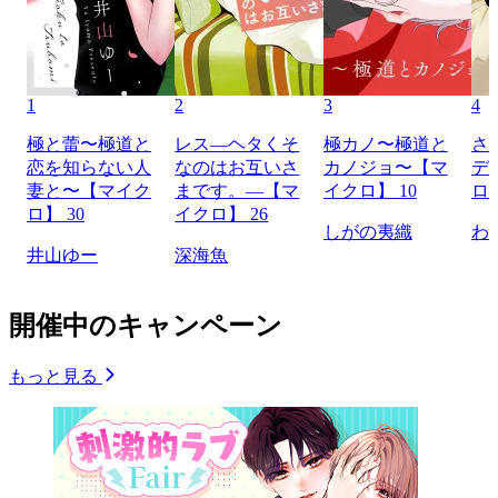
1
2
3
4
極と蕾〜極道と
レス―ヘタくそ
極カノ〜極道と
さ
恋を知らない人
なのはお互いさ
カノジョ〜【マ
デ
妻と〜【マイク
まです。―【マ
イクロ】 10
ロ】
ロ】 30
イクロ】 26
しがの夷織
わ
井山ゆー
深海魚
開催中のキャンペーン
もっと見る