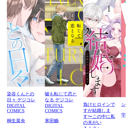
染谷くんとの
嘘も転じて恋と
日々 デジコレ
なる デジコレ
負けヒロインで
シ
DIGITAL
DIGITAL
すが結婚しま
COMICS
COMICS
宇
す〜この中に私
桐生菜央
寒田鰤
の夫がい