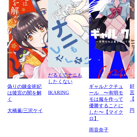
だるくてナニも
したくない
好
偽りの錬金術妃
ギャルとクチュ
IKARING
言
は後宮の闇を解
ール 〜有明モ
【
く
モは服を作って
優勝することに
円
大橋薫/三沢ケイ
した〜【マイク
ロ】
雨音奈子