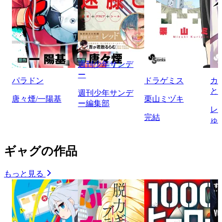
週刊少年サンデ
ー
パラドン
ドラゲミス
カ
と
週刊少年サンデ
唐々煙/一陽基
栗山ミヅキ
ー編集部
レ
完結
ゅ
ギャグの作品
もっと見る