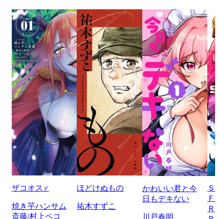
ザコオス♂
ほどけぬもの
Ｓ
かわいい君と今
Ｆ
日もデキない
焼き芋ハンサム
祐木すずこ
Ｒ
斎藤/村上ペコ
川戸春明
Ｒ