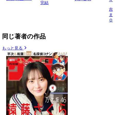
完結
吉
ま
Ｏ
同じ著者の作品
もっと見る