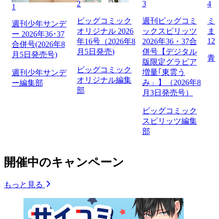
2
3
4
1
ビッグコミック
週刊ビッグコミ
ミ
週刊少年サンデ
オリジナル 2026
ックスピリッツ
ま
ー 2026年36･37
12
年16号（2026年8
2026年36・37合
合併号(2026年8
月5日発売)
併号【デジタル
月5日発売号)
青
版限定グラビア
ビッグコミック
増量｢東雲う
週刊少年サンデ
オリジナル編集
み」】（2026年8
ー編集部
部
月3日発売号）
ビッグコミック
スピリッツ編集
部
開催中のキャンペーン
もっと見る