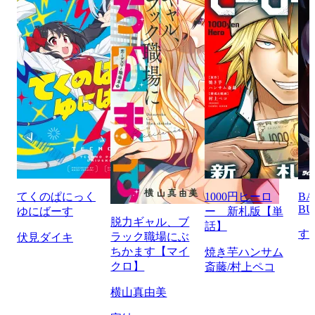
てくのぱにっく
1000円ヒーロ
BA
BU
ゆにばーす
ー 新札版【単
脱力ギャル、ブ
話】
す
ラック職場にぶ
伏見ダイキ
ちかます【マイ
焼き芋ハンサム
クロ】
斎藤/村上ペコ
横山真由美