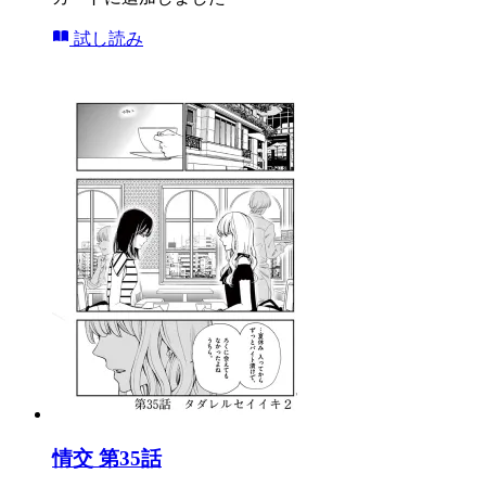
試し読み
情交 第35話