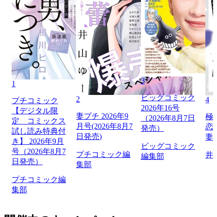
3
1
ビッグコミック
2
4
プチコミック
2026年16号
【デジタル限
妻プチ 2026年9
極
（2026年8月7日
定 コミックス
月号(2026年8月7
恋
発売）
試し読み特典付
日発売)
妻
き】 2026年9月
ビッグコミック
号（2026年8月7
プチコミック編
井
編集部
日発売）
集部
プチコミック編
集部