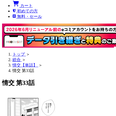
カート
初めての方
無料・セール
トップ
＞
総合
＞
情交【単話】
＞
情交 第33話
情交 第33話