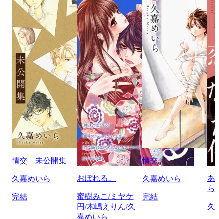
情交 未公開集
情交
おぼれる。
あ
久嘉めいら
久嘉めいら
ら
蜜樹みこ/ミヤケ
完結
完結
円/木嶋えりん/久
久
嘉めいら