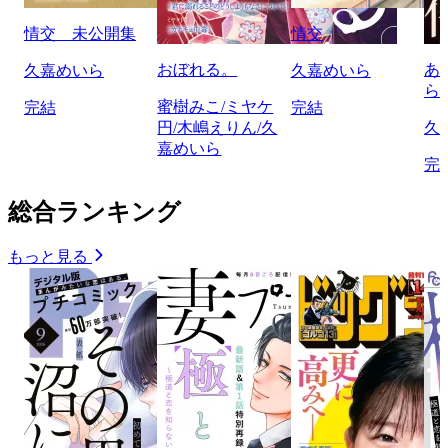
情交 未公開集
情交
おぼれる。
あ
久嘉めいら
久嘉めいら
ら
蜜樹みこ/ミヤケ
完結
完結
円/木嶋えりん/久
久
嘉めいら
完
総合ランキング
もっと見る