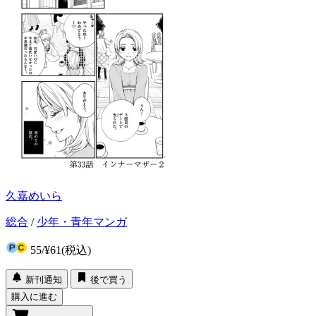
久嘉めいら
総合
/
少年・青年マンガ
55
/
¥61
(税込)
新刊通知
後で買う
購入に進む