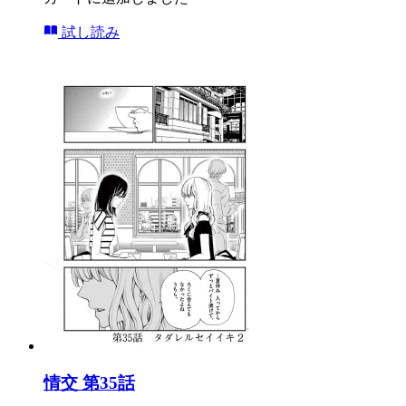
試し読み
情交 第35話