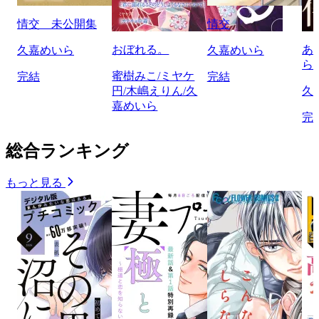
情交 未公開集
情交
おぼれる。
あ
久嘉めいら
久嘉めいら
ら
蜜樹みこ/ミヤケ
完結
完結
円/木嶋えりん/久
久
嘉めいら
完
総合ランキング
もっと見る