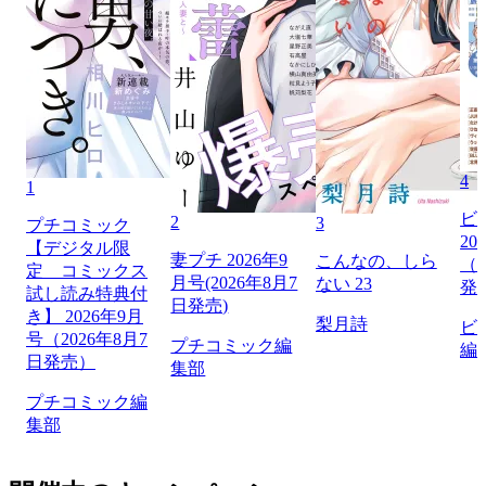
4
1
ビ
2
3
プチコミック
20
【デジタル限
妻プチ 2026年9
こんなの、しら
（2
定 コミックス
月号(2026年8月7
ない 23
発
試し読み特典付
日発売)
き】 2026年9月
梨月詩
ビ
号（2026年8月7
プチコミック編
編
日発売）
集部
プチコミック編
集部