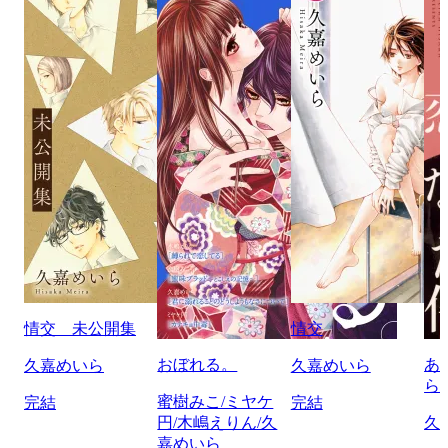
情交 未公開集
情交
おぼれる。
あ
久嘉めいら
久嘉めいら
ら
蜜樹みこ/ミヤケ
完結
完結
円/木嶋えりん/久
久
嘉めいら