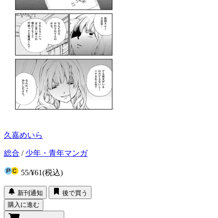
久嘉めいら
総合
/
少年・青年マンガ
55
/
¥61
(税込)
新刊通知
後で買う
購入に進む