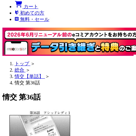
カート
初めての方
無料・セール
トップ
＞
総合
＞
情交【単話】
＞
情交 第36話
情交 第36話