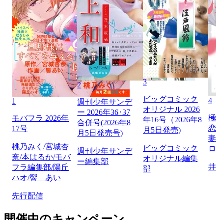
3
2
ビッグコミック
4
1
週刊少年サンデ
オリジナル 2026
ー 2026年36･37
極
モバフラ 2026年
年16号（2026年8
合併号(2026年8
恋
17号
月5日発売)
月5日発売号)
妻
桃乃みく/宮城杏
ビッグコミック
ロ】
週刊少年サンデ
奈/本はるか/モバ
オリジナル編集
ー編集部
井
フラ編集部/陽丘
部
ハオ/響 あい
先行配信
開催中のキャンペーン