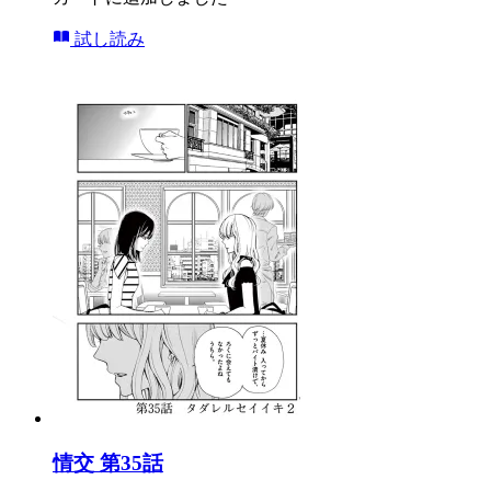
試し読み
情交 第35話