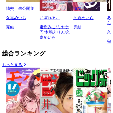
情交 未公開集
情交
おぼれる。
あ
久嘉めいら
久嘉めいら
ら
蜜樹みこ/ミヤケ
完結
完結
円/木嶋えりん/久
久
嘉めいら
完
総合ランキング
もっと見る