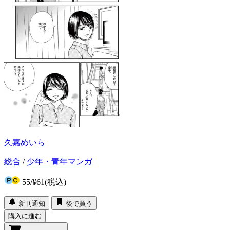
久嘉めいら
総合
/
少年・青年マンガ
55
/
¥61
(税込)
新刊通知
後で買う
購入に進む