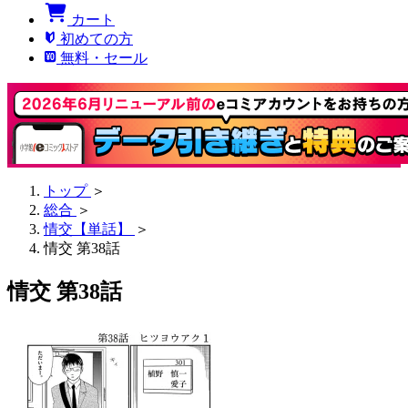
カート
初めての方
無料・セール
トップ
＞
総合
＞
情交【単話】
＞
情交 第38話
情交 第38話