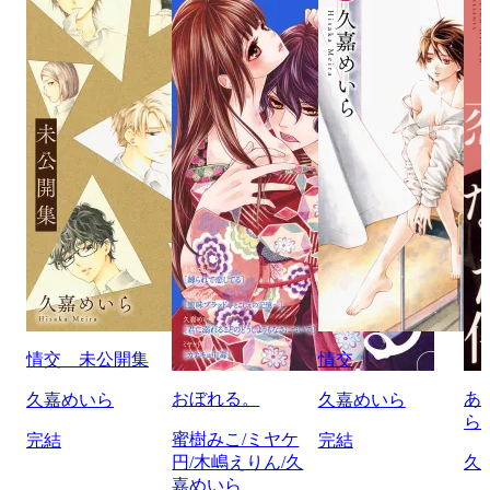
情交 未公開集
情交
おぼれる。
あ
久嘉めいら
久嘉めいら
ら
蜜樹みこ/ミヤケ
完結
完結
円/木嶋えりん/久
久
嘉めいら