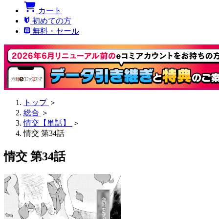
カート
初めての方
無料・セール
トップ
＞
総合
＞
情交【単話】
＞
情交 第34話
情交 第34話