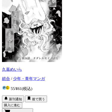
久嘉めいら
総合
/
少年・青年マンガ
55
/
¥61
(税込)
新刊通知
後で買う
購入に進む